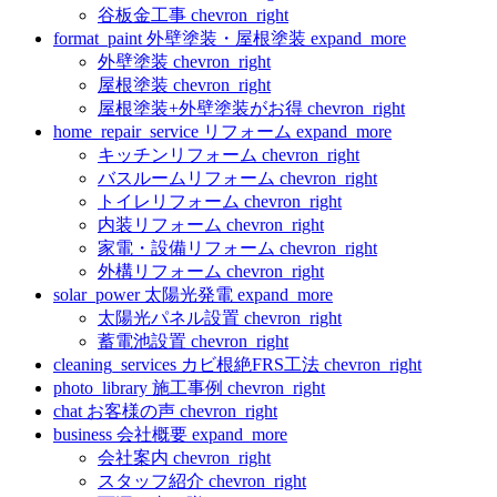
谷板金工事
chevron_right
format_paint
外壁塗装・屋根塗装
expand_more
外壁塗装
chevron_right
屋根塗装
chevron_right
屋根塗装+外壁塗装がお得
chevron_right
home_repair_service
リフォーム
expand_more
キッチンリフォーム
chevron_right
バスルームリフォーム
chevron_right
トイレリフォーム
chevron_right
内装リフォーム
chevron_right
家電・設備リフォーム
chevron_right
外構リフォーム
chevron_right
solar_power
太陽光発電
expand_more
太陽光パネル設置
chevron_right
蓄電池設置
chevron_right
cleaning_services
カビ根絶FRS工法
chevron_right
photo_library
施工事例
chevron_right
chat
お客様の声
chevron_right
business
会社概要
expand_more
会社案内
chevron_right
スタッフ紹介
chevron_right