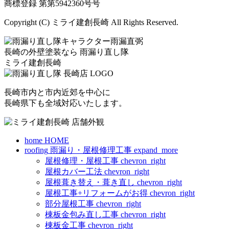
商標登録 第
第5942360号
号
Copyright (C) ミライ建創長崎 All Rights Reserved.
長崎の外壁塗装なら
雨漏り直し隊
ミライ建創長崎
長崎市内と市内近郊を中心に
長崎県下も全域対応いたします。
home
HOME
roofing
雨漏り・屋根修理工事
expand_more
屋根修理・屋根工事
chevron_right
屋根カバー工法
chevron_right
屋根葺き替え・葺き直し
chevron_right
屋根工事+リフォームがお得
chevron_right
部分屋根工事
chevron_right
棟板金包み直し工事
chevron_right
棟板金工事
chevron_right