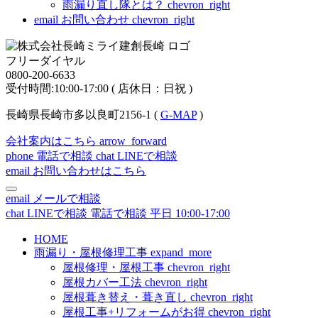
雨漏り直し隊とは？
chevron_right
email
お問い合わせ
chevron_right
フリーダイヤル
0800-200-6633
受付時間:10:00-17:00 ( 店休日：日祝 )
長崎県長崎市多以良町2156-1 (
G-MAP
)
会社案内はこちら
arrow_forward
phone
電話で相談
chat
LINEで相談
email
お問い合わせはこちら
email
メールで相談
chat
LINEで相談
電話で相談
平日 10:00-17:00
HOME
雨漏り・屋根修理工事
expand_more
屋根修理・屋根工事
chevron_right
屋根カバー工法
chevron_right
屋根葺き替え・葺き直し
chevron_right
屋根工事+リフォームがお得
chevron_right