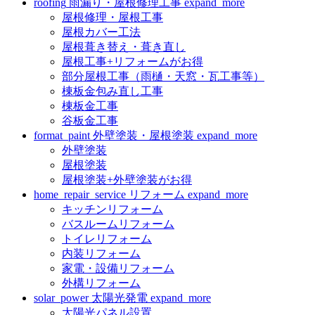
roofing
雨漏り・屋根修理工事
expand_more
屋根修理・屋根工事
屋根カバー工法
屋根葺き替え・葺き直し
屋根工事+リフォームがお得
部分屋根工事（雨樋・天窓・瓦工事等）
棟板金包み直し工事
棟板金工事
谷板金工事
format_paint
外壁塗装・屋根塗装
expand_more
外壁塗装
屋根塗装
屋根塗装+外壁塗装がお得
home_repair_service
リフォーム
expand_more
キッチンリフォーム
バスルームリフォーム
トイレリフォーム
内装リフォーム
家電・設備リフォーム
外構リフォーム
solar_power
太陽光発電
expand_more
太陽光パネル設置