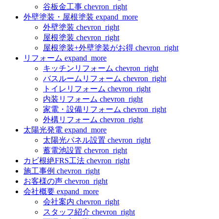
谷板金工事
chevron_right
外壁塗装・屋根塗装
expand_more
外壁塗装
chevron_right
屋根塗装
chevron_right
屋根塗装+外壁塗装がお得
chevron_right
リフォーム
expand_more
キッチンリフォーム
chevron_right
バスルームリフォーム
chevron_right
トイレリフォーム
chevron_right
内装リフォーム
chevron_right
家電・設備リフォーム
chevron_right
外構リフォーム
chevron_right
太陽光発電
expand_more
太陽光パネル設置
chevron_right
蓄電池設置
chevron_right
カビ根絶FRS工法
chevron_right
施工事例
chevron_right
お客様の声
chevron_right
会社概要
expand_more
会社案内
chevron_right
スタッフ紹介
chevron_right