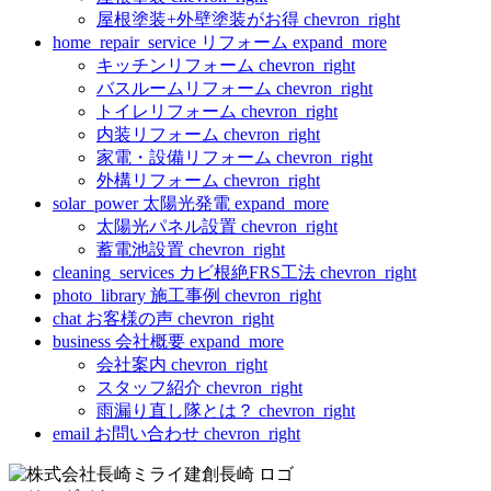
屋根塗装+外壁塗装がお得
chevron_right
home_repair_service
リフォーム
expand_more
キッチンリフォーム
chevron_right
バスルームリフォーム
chevron_right
トイレリフォーム
chevron_right
内装リフォーム
chevron_right
家電・設備リフォーム
chevron_right
外構リフォーム
chevron_right
solar_power
太陽光発電
expand_more
太陽光パネル設置
chevron_right
蓄電池設置
chevron_right
cleaning_services
カビ根絶FRS工法
chevron_right
photo_library
施工事例
chevron_right
chat
お客様の声
chevron_right
business
会社概要
expand_more
会社案内
chevron_right
スタッフ紹介
chevron_right
雨漏り直し隊とは？
chevron_right
email
お問い合わせ
chevron_right