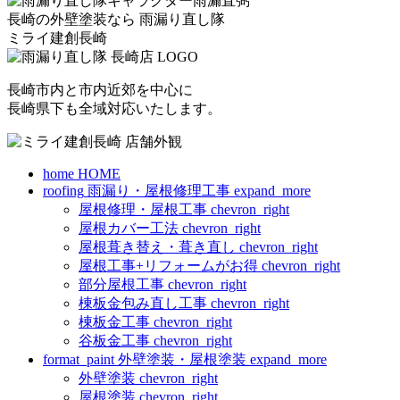
長崎の外壁塗装なら
雨漏り直し隊
ミライ建創長崎
長崎市内と市内近郊を中心に
長崎県下も全域対応いたします。
home
HOME
roofing
雨漏り・屋根修理工事
expand_more
屋根修理・屋根工事
chevron_right
屋根カバー工法
chevron_right
屋根葺き替え・葺き直し
chevron_right
屋根工事+リフォームがお得
chevron_right
部分屋根工事
chevron_right
棟板金包み直し工事
chevron_right
棟板金工事
chevron_right
谷板金工事
chevron_right
format_paint
外壁塗装・屋根塗装
expand_more
外壁塗装
chevron_right
屋根塗装
chevron_right