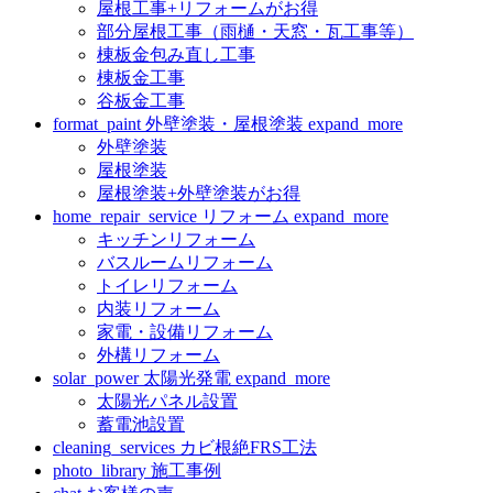
屋根工事+リフォームがお得
部分屋根工事（雨樋・天窓・瓦工事等）
棟板金包み直し工事
棟板金工事
谷板金工事
format_paint
外壁塗装・屋根塗装
expand_more
外壁塗装
屋根塗装
屋根塗装+外壁塗装がお得
home_repair_service
リフォーム
expand_more
キッチンリフォーム
バスルームリフォーム
トイレリフォーム
内装リフォーム
家電・設備リフォーム
外構リフォーム
solar_power
太陽光発電
expand_more
太陽光パネル設置
蓄電池設置
cleaning_services
カビ根絶FRS工法
photo_library
施工事例