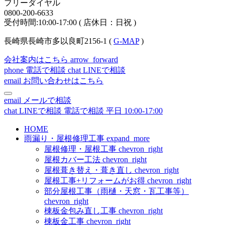
フリーダイヤル
0800-200-6633
受付時間:10:00-17:00 ( 店休日：日祝 )
長崎県長崎市多以良町2156-1 (
G-MAP
)
会社案内はこちら
arrow_forward
phone
電話で相談
chat
LINEで相談
email
お問い合わせはこちら
email
メールで相談
chat
LINEで相談
電話で相談
平日 10:00-17:00
HOME
雨漏り・屋根修理工事
expand_more
屋根修理・屋根工事
chevron_right
屋根カバー工法
chevron_right
屋根葺き替え・葺き直し
chevron_right
屋根工事+リフォームがお得
chevron_right
部分屋根工事（雨樋・天窓・瓦工事等）
chevron_right
棟板金包み直し工事
chevron_right
棟板金工事
chevron_right