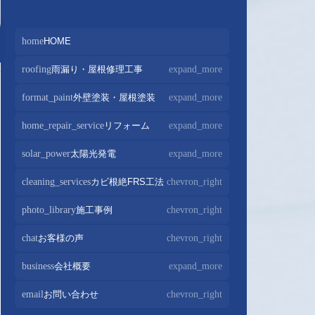
home
HOME
roofing
雨漏り・屋根修理工事
expand_more
屋根修理・屋根工事
chevron_right
format_paint
外壁塗装・屋根塗装
expand_more
屋根カバー工法
chevron_right
外壁塗装
chevron_right
home_repair_service
リフォーム
expand_more
屋根葺き替え・葺き直し
chevron_right
屋根塗装
chevron_right
キッチンリフォーム
chevron_right
solar_power
太陽光発電
expand_more
屋根工事+リフォームがお得
chevron_right
屋根塗装+外壁塗装がお得
chevron_right
バスルームリフォーム
chevron_right
太陽光パネル設置
chevron_right
cleaning_services
カビ根絶FRS工法
chevron_right
部分屋根工事
chevron_right
トイレリフォーム
chevron_right
蓄電池設置
chevron_right
photo_library
施工事例
chevron_right
棟板金包み直し工事
chevron_right
内装リフォーム
chevron_right
棟板金工事
chevron_right
chat
お客様の声
chevron_right
家電・設備リフォーム
chevron_right
谷板金工事
chevron_right
business
会社概要
expand_more
外構リフォーム
chevron_right
会社案内
chevron_right
email
お問い合わせ
chevron_right
スタッフ紹介
chevron_right