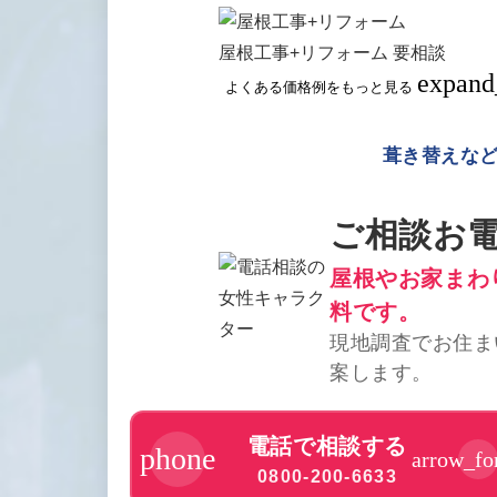
屋根工事+リフォーム
要相談
expand
よくある価格例をもっと見る
葺き替えな
ご相談お
屋根やお家まわ
料です。
現地調査でお住ま
案します。
電話で相談する
phone
arrow_fo
0800-200-6633