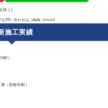
始を除く)
のお問い合わせはこちら
arrow_forward
新施工実績
市N町）
事（長崎市I町）