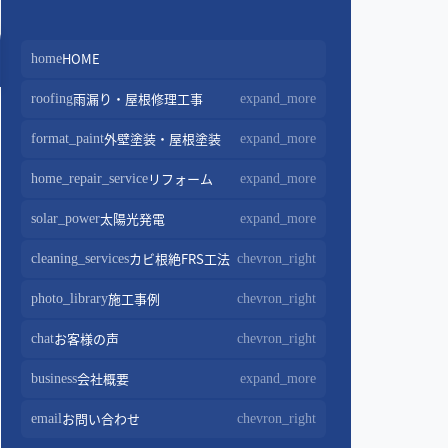
HOME
home
雨漏り・屋根修理工事
roofing
expand_more
屋根修理・屋根工事
外壁塗装・屋根塗装
chevron_right
format_paint
expand_more
屋根カバー工法
chevron_right
外壁塗装
リフォーム
chevron_right
home_repair_service
expand_more
屋根葺き替え・葺き直し
chevron_right
屋根塗装
chevron_right
キッチンリフォーム
太陽光発電
chevron_right
solar_power
expand_more
屋根工事+リフォームがお得
chevron_right
屋根塗装+外壁塗装がお得
chevron_right
バスルームリフォーム
chevron_right
太陽光パネル設置
カビ根絶FRS工法
chevron_right
cleaning_services
chevron_right
部分屋根工事
chevron_right
トイレリフォーム
chevron_right
蓄電池設置
chevron_right
施工事例
photo_library
棟板金包み直し工事
chevron_right
chevron_right
内装リフォーム
chevron_right
棟板金工事
chevron_right
お客様の声
chat
chevron_right
家電・設備リフォーム
chevron_right
谷板金工事
chevron_right
会社概要
business
外構リフォーム
expand_more
chevron_right
会社案内
お問い合わせ
chevron_right
email
chevron_right
スタッフ紹介