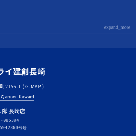
expand_more
ライ建創長崎
156-1 (
G-MAP
)
ちら
arrow_forward
隊 長崎店
6-085394
号
5942360号