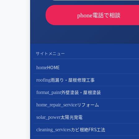
電話で相談
phone
サイトメニュー
HOME
home
雨漏り・屋根修理工事
roofing
屋根修理・屋根工事
外壁塗装・屋根塗装
format_paint
屋根カバー工法
外壁塗装
リフォーム
home_repair_service
屋根葺き替え・葺き直し
屋根塗装
キッチンリフォーム
太陽光発電
solar_power
屋根工事+リフォームがお得
屋根塗装+外壁塗装がお得
バスルームリフォーム
太陽光パネル設置
カビ根絶FRS工法
cleaning_services
部分屋根工事（雨樋・天窓・瓦工事等）