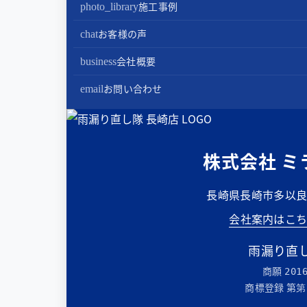
トイレリフォーム
蓄電池設置
施工事例
photo_library
棟板金包み直し工事
内装リフォーム
お客様の声
chat
棟板金工事
家電・設備リフォーム
会社概要
business
谷板金工事
外構リフォーム
会社案内
お問い合わせ
email
スタッフ紹介
雨漏り直し隊とは？
株式会社 ミ
長崎県長崎市多以良町2
会社案内はこ
雨漏り直し
商願
201
商標登録 第
第