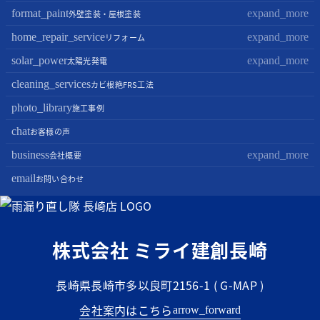
屋根修理・屋根工事
format_paint
expand_more
外壁塗装・屋根塗装
屋根カバー工法
外壁塗装
home_repair_service
expand_more
リフォーム
屋根葺き替え・葺き直し
屋根塗装
キッチンリフォーム
solar_power
expand_more
太陽光発電
屋根工事+リフォームがお得
屋根塗装+外壁塗装がお得
バスルームリフォーム
太陽光パネル設置
cleaning_services
カビ根絶FRS工法
部分屋根工事（雨樋・天窓・瓦工事等）
トイレリフォーム
蓄電池設置
photo_library
施工事例
棟板金包み直し工事
内装リフォーム
chat
お客様の声
棟板金工事
家電・設備リフォーム
business
expand_more
会社概要
谷板金工事
外構リフォーム
会社案内
email
お問い合わせ
スタッフ紹介
雨漏り直し隊とは？
株式会社 ミライ建創長崎
長崎県長崎市多以良町2156-1 (
G-MAP
)
会社案内はこちら
arrow_forward