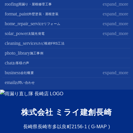
roofing
expand_more
雨漏り・屋根修理工事
format_paint
expand_more
屋根修理・屋根工事
外壁塗装・屋根塗装
屋根カバー工法
home_repair_service
expand_more
外壁塗装
リフォーム
屋根葺き替え・葺き直し
屋根塗装
solar_power
expand_more
キッチンリフォーム
太陽光発電
屋根工事+リフォームがお得
屋根塗装+外壁塗装がお得
バスルームリフォーム
cleaning_services
太陽光パネル設置
カビ根絶FRS工法
部分屋根工事（雨樋・天窓・瓦工事等）
トイレリフォーム
蓄電池設置
photo_library
施工事例
棟板金包み直し工事
内装リフォーム
chat
お客様の声
棟板金工事
家電・設備リフォーム
business
expand_more
会社概要
谷板金工事
外構リフォーム
email
会社案内
お問い合わせ
スタッフ紹介
雨漏り直し隊とは？
株式会社 ミライ建創長崎
長崎県長崎市多以良町2156-1 (
G-MAP
)