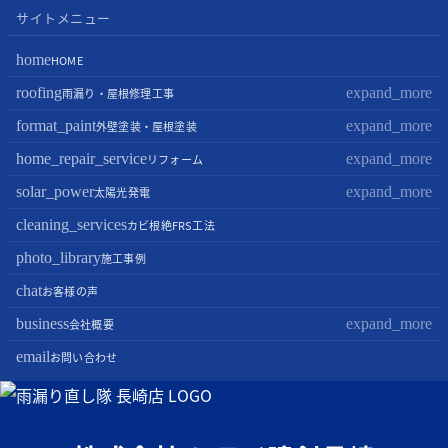
サイトメニュー
home
HOME
roofing
expand_more
雨漏り・屋根修理工事
屋根修理・屋根工事
format_paint
expand_more
外壁塗装・屋根塗装
屋根カバー工法
外壁塗装
home_repair_service
expand_more
リフォーム
屋根葺き替え・葺き直し
屋根塗装
キッチンリフォーム
solar_power
expand_more
太陽光発電
屋根工事+リフォームがお得
屋根塗装+外壁塗装がお得
バスルームリフォーム
太陽光パネル設置
cleaning_services
カビ根絶FRS工法
部分屋根工事（雨樋・天窓・瓦工事等）
トイレリフォーム
蓄電池設置
photo_library
施工事例
棟板金包み直し工事
内装リフォーム
chat
お客様の声
棟板金工事
家電・設備リフォーム
business
expand_more
会社概要
谷板金工事
外構リフォーム
会社案内
email
お問い合わせ
スタッフ紹介
雨漏り直し隊とは？