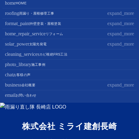
home
HOME
roofing
expand_more
雨漏り・屋根修理工事
format_paint
expand_more
屋根修理・屋根工事
外壁塗装・屋根塗装
屋根カバー工法
home_repair_service
expand_more
外壁塗装
リフォーム
屋根葺き替え・葺き直し
屋根塗装
solar_power
expand_more
キッチンリフォーム
太陽光発電
屋根工事+リフォームがお得
屋根塗装+外壁塗装がお得
バスルームリフォーム
cleaning_services
太陽光パネル設置
カビ根絶FRS工法
部分屋根工事（雨樋・天窓・瓦工事等）
トイレリフォーム
蓄電池設置
photo_library
施工事例
棟板金包み直し工事
内装リフォーム
chat
お客様の声
棟板金工事
家電・設備リフォーム
business
expand_more
会社概要
谷板金工事
外構リフォーム
email
会社案内
お問い合わせ
スタッフ紹介
雨漏り直し隊とは？
株式会社 ミライ建創長崎