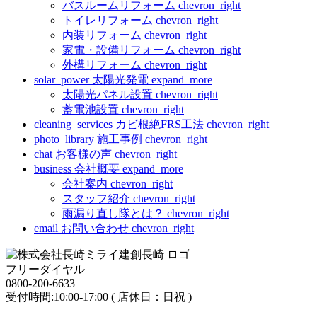
バスルームリフォーム
chevron_right
トイレリフォーム
chevron_right
内装リフォーム
chevron_right
家電・設備リフォーム
chevron_right
外構リフォーム
chevron_right
solar_power
太陽光発電
expand_more
太陽光パネル設置
chevron_right
蓄電池設置
chevron_right
cleaning_services
カビ根絶FRS工法
chevron_right
photo_library
施工事例
chevron_right
chat
お客様の声
chevron_right
business
会社概要
expand_more
会社案内
chevron_right
スタッフ紹介
chevron_right
雨漏り直し隊とは？
chevron_right
email
お問い合わせ
chevron_right
フリーダイヤル
0800-200-6633
受付時間:10:00-17:00 ( 店休日：日祝 )