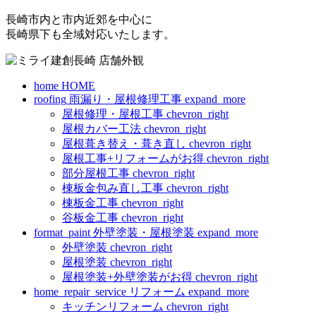
長崎市内と市内近郊を中心に
長崎県下も全域対応いたします。
home
HOME
roofing
雨漏り・屋根修理工事
expand_more
屋根修理・屋根工事
chevron_right
屋根カバー工法
chevron_right
屋根葺き替え・葺き直し
chevron_right
屋根工事+リフォームがお得
chevron_right
部分屋根工事
chevron_right
棟板金包み直し工事
chevron_right
棟板金工事
chevron_right
谷板金工事
chevron_right
format_paint
外壁塗装・屋根塗装
expand_more
外壁塗装
chevron_right
屋根塗装
chevron_right
屋根塗装+外壁塗装がお得
chevron_right
home_repair_service
リフォーム
expand_more
キッチンリフォーム
chevron_right