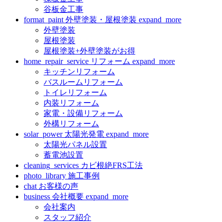
谷板金工事
format_paint
外壁塗装・屋根塗装
expand_more
外壁塗装
屋根塗装
屋根塗装+外壁塗装がお得
home_repair_service
リフォーム
expand_more
キッチンリフォーム
バスルームリフォーム
トイレリフォーム
内装リフォーム
家電・設備リフォーム
外構リフォーム
solar_power
太陽光発電
expand_more
太陽光パネル設置
蓄電池設置
cleaning_services
カビ根絶FRS工法
photo_library
施工事例
chat
お客様の声
business
会社概要
expand_more
会社案内
スタッフ紹介