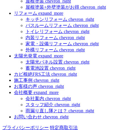
屋根塗装
chevron_right
屋根塗装+外壁塗装がお得
chevron_right
リフォーム
expand_more
キッチンリフォーム
chevron_right
バスルームリフォーム
chevron_right
トイレリフォーム
chevron_right
内装リフォーム
chevron_right
家電・設備リフォーム
chevron_right
外構リフォーム
chevron_right
太陽光発電
expand_more
太陽光パネル設置
chevron_right
蓄電池設置
chevron_right
カビ根絶FRS工法
chevron_right
施工事例
chevron_right
お客様の声
chevron_right
会社概要
expand_more
会社案内
chevron_right
スタッフ紹介
chevron_right
雨漏り直し隊とは？
chevron_right
お問い合わせ
chevron_right
プライバシーポリシー
特定商取引法