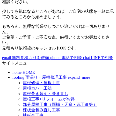
相談ください。
少しでも気になるところがあれば、ご自宅の状態を一緒に見
てみるところから始めましょう。
もちろん、無理な営業やしつこい追いかけは一切ありませ
ん。
ご希望・ご予算・ご不安な点、納得いくまでお尋ねくださ
い。
見積もり依頼後のキャンセルもOKです。
email
無料見積もりを依頼
phone
電話で相談
chat
LINEで相談
サイトメニュー
home
HOME
roofing
雨漏り・屋根修理工事
expand_more
屋根修理・屋根工事
屋根カバー工法
屋根葺き替え・葺き直し
屋根工事+リフォームがお得
部分屋根工事（雨樋・天窓・瓦工事等）
棟板金包み直し工事
棟板金工事