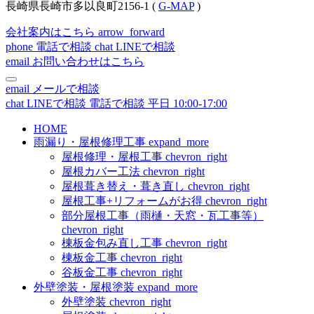
長崎県長崎市多以良町2156-1 (
G-MAP
)
会社案内はこちら
arrow_forward
phone
電話で相談
chat
LINEで相談
email
お問い合わせはこちら
email
メールで相談
chat
LINEで相談
電話で相談
平日 10:00-17:00
HOME
雨漏り・屋根修理工事
expand_more
屋根修理・屋根工事
chevron_right
屋根カバー工法
chevron_right
屋根葺き替え・葺き直し
chevron_right
屋根工事+リフォームがお得
chevron_right
部分屋根工事（雨樋・天窓・瓦工事等）
chevron_right
棟板金包み直し工事
chevron_right
棟板金工事
chevron_right
谷板金工事
chevron_right
外壁塗装・屋根塗装
expand_more
外壁塗装
chevron_right