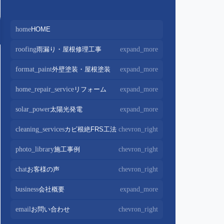
home
HOME
roofing
雨漏り・屋根修理工事
expand_more
屋根修理・屋根工事
chevron_right
format_paint
外壁塗装・屋根塗装
expand_more
屋根カバー工法
chevron_right
外壁塗装
chevron_right
home_repair_service
リフォーム
expand_more
屋根葺き替え・葺き直し
chevron_right
屋根塗装
chevron_right
キッチンリフォーム
chevron_right
solar_power
太陽光発電
expand_more
屋根工事+リフォームがお得
chevron_right
屋根塗装+外壁塗装がお得
chevron_right
バスルームリフォーム
chevron_right
太陽光パネル設置
chevron_right
cleaning_services
カビ根絶FRS工法
chevron_right
部分屋根工事
chevron_right
トイレリフォーム
chevron_right
蓄電池設置
chevron_right
photo_library
施工事例
chevron_right
棟板金包み直し工事
chevron_right
内装リフォーム
chevron_right
棟板金工事
chevron_right
chat
お客様の声
chevron_right
家電・設備リフォーム
chevron_right
谷板金工事
chevron_right
business
会社概要
expand_more
外構リフォーム
chevron_right
会社案内
chevron_right
email
お問い合わせ
chevron_right
スタッフ紹介
chevron_right