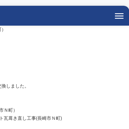
町）
交換しました。
市Ｎ町）
ト瓦葺き直し工事(長崎市Ｎ町)