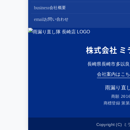
棟板金工事
家電・設備リフォーム
business
会社概要
谷板金工事
外構リフォーム
会社案内
email
お問い合わせ
スタッフ紹介
雨漏り直し隊とは？
株式会社 ミ
長崎県長崎市多以良町2
会社案内はこ
雨漏り直し
商願
201
商標登録 第
第
Copyright (C) 