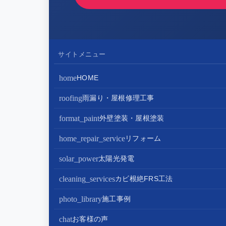
サイトメニュー
home
HOME
roofing
雨漏り・屋根修理工事
屋根修理・屋根工事
format_paint
外壁塗装・屋根塗装
屋根カバー工法
外壁塗装
home_repair_service
リフォーム
屋根葺き替え・葺き直し
屋根塗装
キッチンリフォーム
solar_power
太陽光発電
屋根工事+リフォームがお得
屋根塗装+外壁塗装がお得
バスルームリフォーム
太陽光パネル設置
cleaning_services
カビ根絶FRS工法
部分屋根工事（雨樋・天窓・瓦工事等）
トイレリフォーム
蓄電池設置
photo_library
施工事例
棟板金包み直し工事
内装リフォーム
chat
お客様の声