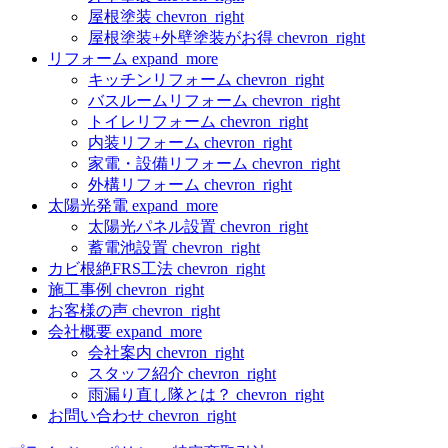
屋根塗装
chevron_right
屋根塗装+外壁塗装がお得
chevron_right
リフォーム
expand_more
キッチンリフォーム
chevron_right
バスルームリフォーム
chevron_right
トイレリフォーム
chevron_right
内装リフォーム
chevron_right
家電・設備リフォーム
chevron_right
外構リフォーム
chevron_right
太陽光発電
expand_more
太陽光パネル設置
chevron_right
蓄電池設置
chevron_right
カビ根絶FRS工法
chevron_right
施工事例
chevron_right
お客様の声
chevron_right
会社概要
expand_more
会社案内
chevron_right
スタッフ紹介
chevron_right
雨漏り直し隊とは？
chevron_right
お問い合わせ
chevron_right