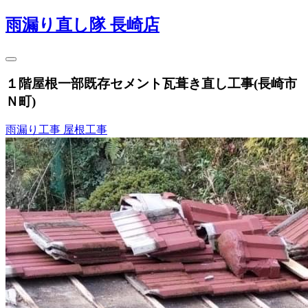
雨漏り直し隊 長崎店
１階屋根一部既存セメント瓦葺き直し工事(長崎市
Ｎ町)
雨漏り工事
屋根工事