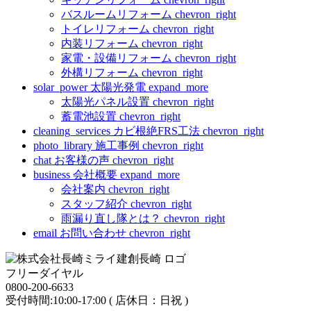
バスルームリフォーム
chevron_right
トイレリフォーム
chevron_right
内装リフォーム
chevron_right
家電・設備リフォーム
chevron_right
外構リフォーム
chevron_right
solar_power
太陽光発電
expand_more
太陽光パネル設置
chevron_right
蓄電池設置
chevron_right
cleaning_services
カビ根絶FRS工法
chevron_right
photo_library
施工事例
chevron_right
chat
お客様の声
chevron_right
business
会社概要
expand_more
会社案内
chevron_right
スタッフ紹介
chevron_right
雨漏り直し隊とは？
chevron_right
email
お問い合わせ
chevron_right
フリーダイヤル
0800-200-6633
受付時間:10:00-17:00 ( 店休日：日祝 )