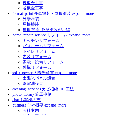
棟板金工事
谷板金工事
format_paint
外壁塗装・屋根塗装
expand_more
外壁塗装
屋根塗装
屋根塗装+外壁塗装がお得
home_repair_service
リフォーム
expand_more
キッチンリフォーム
バスルームリフォーム
トイレリフォーム
内装リフォーム
家電・設備リフォーム
外構リフォーム
solar_power
太陽光発電
expand_more
太陽光パネル設置
蓄電池設置
cleaning_services
カビ根絶FRS工法
photo_library
施工事例
chat
お客様の声
business
会社概要
expand_more
会社案内