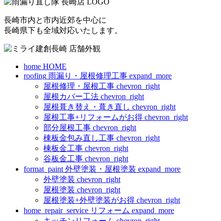
長崎市内と市内近郊を中心に
長崎県下も全域対応いたします。
home
HOME
roofing
雨漏り・屋根修理工事
expand_more
屋根修理・屋根工事
chevron_right
屋根カバー工法
chevron_right
屋根葺き替え・葺き直し
chevron_right
屋根工事+リフォームがお得
chevron_right
部分屋根工事
chevron_right
棟板金包み直し工事
chevron_right
棟板金工事
chevron_right
谷板金工事
chevron_right
format_paint
外壁塗装・屋根塗装
expand_more
外壁塗装
chevron_right
屋根塗装
chevron_right
屋根塗装+外壁塗装がお得
chevron_right
home_repair_service
リフォーム
expand_more
キッチンリフォーム
chevron_right