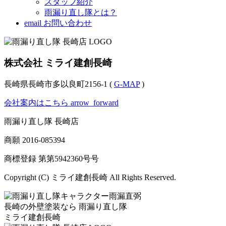
スタッフ紹介
雨漏り直し隊とは？
email
お問い合わせ
株式会社 ミライ建創長崎
長崎県長崎市多以良町2156-1 (
G-MAP
)
会社案内はこちら
arrow_forward
雨漏り直し隊 長崎店
商願
2016-085394
商標登録 第
第5942360号
号
Copyright (C) ミライ建創長崎 All Rights Reserved.
長崎の外壁塗装なら
雨漏り直し隊
ミライ建創長崎