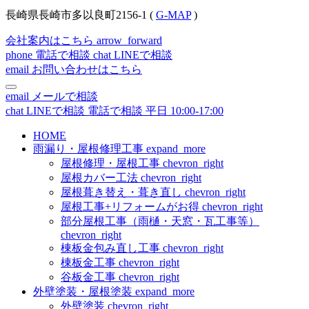
長崎県長崎市多以良町2156-1 (
G-MAP
)
会社案内はこちら
arrow_forward
phone
電話で相談
chat
LINEで相談
email
お問い合わせはこちら
email
メールで相談
chat
LINEで相談
電話で相談
平日 10:00-17:00
HOME
雨漏り・屋根修理工事
expand_more
屋根修理・屋根工事
chevron_right
屋根カバー工法
chevron_right
屋根葺き替え・葺き直し
chevron_right
屋根工事+リフォームがお得
chevron_right
部分屋根工事（雨樋・天窓・瓦工事等）
chevron_right
棟板金包み直し工事
chevron_right
棟板金工事
chevron_right
谷板金工事
chevron_right
外壁塗装・屋根塗装
expand_more
外壁塗装
chevron_right