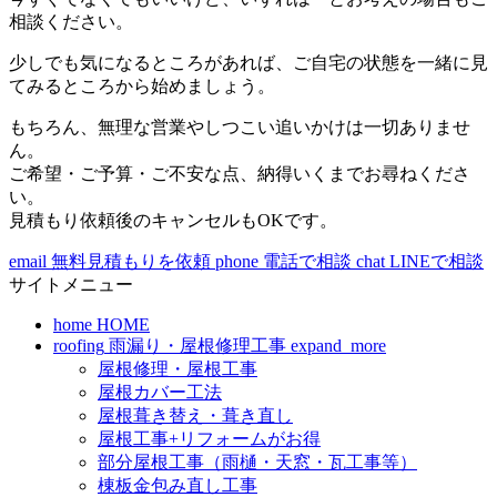
相談ください。
少しでも気になるところがあれば、ご自宅の状態を一緒に見
てみるところから始めましょう。
もちろん、無理な営業やしつこい追いかけは一切ありませ
ん。
ご希望・ご予算・ご不安な点、納得いくまでお尋ねくださ
い。
見積もり依頼後のキャンセルもOKです。
email
無料見積もりを依頼
phone
電話で相談
chat
LINEで相談
サイトメニュー
home
HOME
roofing
雨漏り・屋根修理工事
expand_more
屋根修理・屋根工事
屋根カバー工法
屋根葺き替え・葺き直し
屋根工事+リフォームがお得
部分屋根工事（雨樋・天窓・瓦工事等）
棟板金包み直し工事