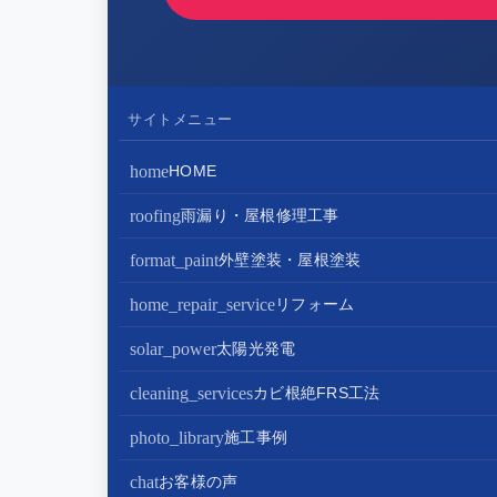
サイトメニュー
home
HOME
roofing
雨漏り・屋根修理工事
屋根修理・屋根工事
format_paint
外壁塗装・屋根塗装
屋根カバー工法
外壁塗装
home_repair_service
リフォーム
屋根葺き替え・葺き直し
屋根塗装
キッチンリフォーム
solar_power
太陽光発電
屋根工事+リフォームがお得
屋根塗装+外壁塗装がお得
バスルームリフォーム
太陽光パネル設置
cleaning_services
カビ根絶FRS工法
部分屋根工事（雨樋・天窓・瓦工事等）
トイレリフォーム
蓄電池設置
photo_library
施工事例
棟板金包み直し工事
内装リフォーム
chat
お客様の声