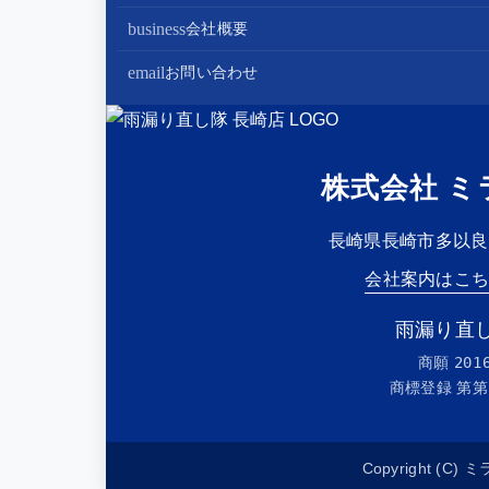
棟板金工事
家電・設備リフォーム
business
会社概要
谷板金工事
外構リフォーム
会社案内
email
お問い合わせ
スタッフ紹介
雨漏り直し隊とは？
株式会社 ミ
長崎県長崎市多以良町2
会社案内はこ
雨漏り直し
商願
201
商標登録 第
第
Copyright (C) 