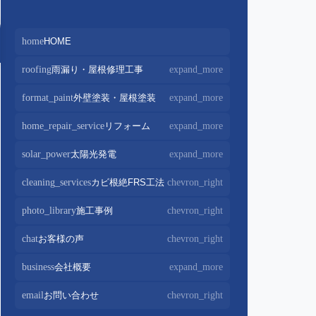
home
HOME
roofing
雨漏り・屋根修理工事
expand_more
屋根修理・屋根工事
chevron_right
format_paint
外壁塗装・屋根塗装
expand_more
屋根カバー工法
chevron_right
外壁塗装
chevron_right
home_repair_service
リフォーム
expand_more
屋根葺き替え・葺き直し
chevron_right
屋根塗装
chevron_right
キッチンリフォーム
chevron_right
solar_power
太陽光発電
expand_more
屋根工事+リフォームがお得
chevron_right
屋根塗装+外壁塗装がお得
chevron_right
バスルームリフォーム
chevron_right
太陽光パネル設置
chevron_right
cleaning_services
カビ根絶FRS工法
chevron_right
部分屋根工事
chevron_right
トイレリフォーム
chevron_right
蓄電池設置
chevron_right
photo_library
施工事例
chevron_right
棟板金包み直し工事
chevron_right
内装リフォーム
chevron_right
棟板金工事
chevron_right
chat
お客様の声
chevron_right
家電・設備リフォーム
chevron_right
谷板金工事
chevron_right
business
会社概要
expand_more
外構リフォーム
chevron_right
会社案内
chevron_right
email
お問い合わせ
chevron_right
スタッフ紹介
chevron_right