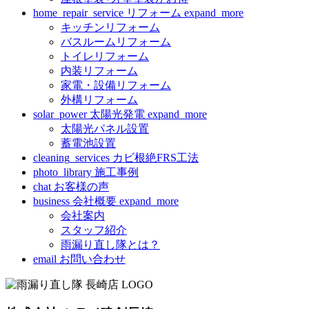
home_repair_service
リフォーム
expand_more
キッチンリフォーム
バスルームリフォーム
トイレリフォーム
内装リフォーム
家電・設備リフォーム
外構リフォーム
solar_power
太陽光発電
expand_more
太陽光パネル設置
蓄電池設置
cleaning_services
カビ根絶FRS工法
photo_library
施工事例
chat
お客様の声
business
会社概要
expand_more
会社案内
スタッフ紹介
雨漏り直し隊とは？
email
お問い合わせ