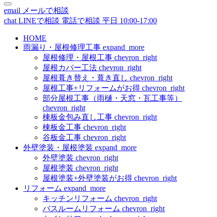
email
メールで相談
chat
LINEで相談
電話で相談
平日 10:00-17:00
HOME
雨漏り・屋根修理工事
expand_more
屋根修理・屋根工事
chevron_right
屋根カバー工法
chevron_right
屋根葺き替え・葺き直し
chevron_right
屋根工事+リフォームがお得
chevron_right
部分屋根工事（雨樋・天窓・瓦工事等）
chevron_right
棟板金包み直し工事
chevron_right
棟板金工事
chevron_right
谷板金工事
chevron_right
外壁塗装・屋根塗装
expand_more
外壁塗装
chevron_right
屋根塗装
chevron_right
屋根塗装+外壁塗装がお得
chevron_right
リフォーム
expand_more
キッチンリフォーム
chevron_right
バスルームリフォーム
chevron_right