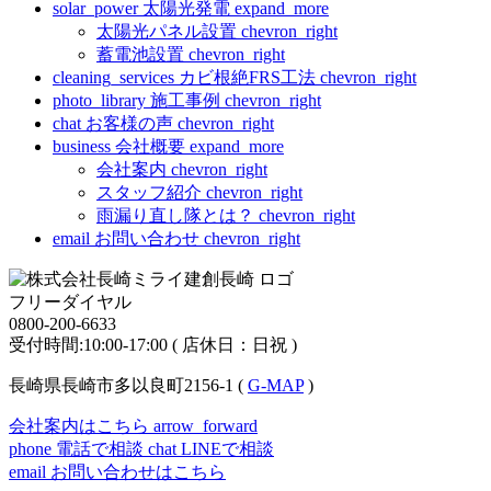
solar_power
太陽光発電
expand_more
太陽光パネル設置
chevron_right
蓄電池設置
chevron_right
cleaning_services
カビ根絶FRS工法
chevron_right
photo_library
施工事例
chevron_right
chat
お客様の声
chevron_right
business
会社概要
expand_more
会社案内
chevron_right
スタッフ紹介
chevron_right
雨漏り直し隊とは？
chevron_right
email
お問い合わせ
chevron_right
フリーダイヤル
0800-200-6633
受付時間:10:00-17:00 ( 店休日：日祝 )
長崎県長崎市多以良町2156-1 (
G-MAP
)
会社案内はこちら
arrow_forward
phone
電話で相談
chat
LINEで相談
email
お問い合わせはこちら