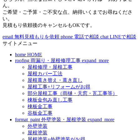
ん。
ご希望・ご予算・ご不安な点、納得いくまでお尋ねくださ
い。
見積もり依頼後のキャンセルもOKです。
email
無料見積もりを依頼
phone
電話で相談
chat
LINEで相談
サイトメニュー
home
HOME
roofing
雨漏り・屋根修理工事
expand_more
屋根修理・屋根工事
屋根カバー工法
屋根葺き替え・葺き直し
屋根工事+リフォームがお得
部分屋根工事（雨樋・天窓・瓦工事等）
棟板金包み直し工事
棟板金工事
谷板金工事
format_paint
外壁塗装・屋根塗装
expand_more
外壁塗装
屋根塗装
屋根塗装+外壁塗装がお得