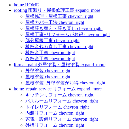
home
HOME
roofing
雨漏り・屋根修理工事
expand_more
屋根修理・屋根工事
chevron_right
屋根カバー工法
chevron_right
屋根葺き替え・葺き直し
chevron_right
屋根工事+リフォームがお得
chevron_right
部分屋根工事
chevron_right
棟板金包み直し工事
chevron_right
棟板金工事
chevron_right
谷板金工事
chevron_right
format_paint
外壁塗装・屋根塗装
expand_more
外壁塗装
chevron_right
屋根塗装
chevron_right
屋根塗装+外壁塗装がお得
chevron_right
home_repair_service
リフォーム
expand_more
キッチンリフォーム
chevron_right
バスルームリフォーム
chevron_right
トイレリフォーム
chevron_right
内装リフォーム
chevron_right
家電・設備リフォーム
chevron_right
外構リフォーム
chevron_right