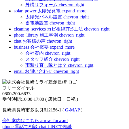
外構リフォーム
chevron_right
solar_power
太陽光発電
expand_more
太陽光パネル設置
chevron_right
蓄電池設置
chevron_right
cleaning_services
カビ根絶FRS工法
chevron_right
photo_library
施工事例
chevron_right
chat
お客様の声
chevron_right
business
会社概要
expand_more
会社案内
chevron_right
スタッフ紹介
chevron_right
雨漏り直し隊とは？
chevron_right
email
お問い合わせ
chevron_right
フリーダイヤル
0800-200-6633
受付時間:10:00-17:00 ( 店休日：日祝 )
長崎県長崎市多以良町2156-1 (
G-MAP
)
会社案内はこちら
arrow_forward
phone
電話で相談
chat
LINEで相談