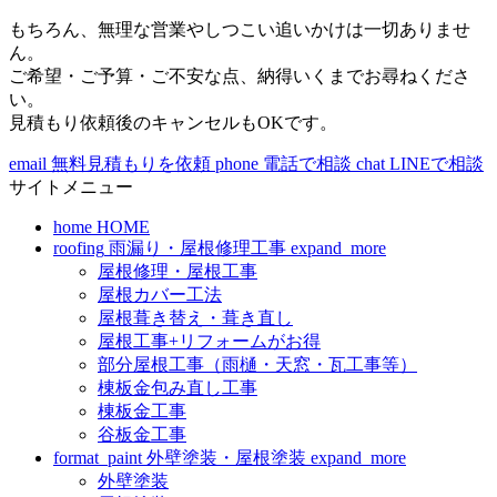
もちろん、無理な営業やしつこい追いかけは一切ありませ
ん。
ご希望・ご予算・ご不安な点、納得いくまでお尋ねくださ
い。
見積もり依頼後のキャンセルもOKです。
email
無料見積もりを依頼
phone
電話で相談
chat
LINEで相談
サイトメニュー
home
HOME
roofing
雨漏り・屋根修理工事
expand_more
屋根修理・屋根工事
屋根カバー工法
屋根葺き替え・葺き直し
屋根工事+リフォームがお得
部分屋根工事（雨樋・天窓・瓦工事等）
棟板金包み直し工事
棟板金工事
谷板金工事
format_paint
外壁塗装・屋根塗装
expand_more
外壁塗装