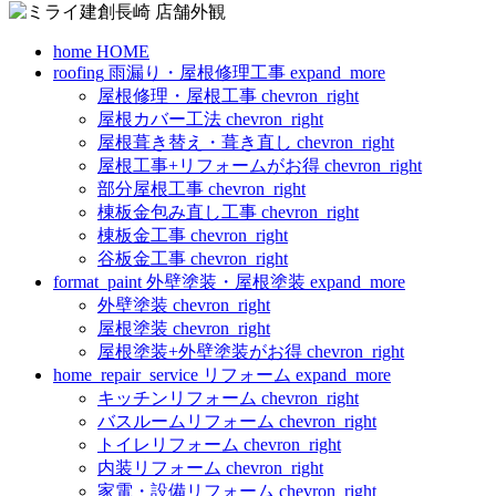
home
HOME
roofing
雨漏り・屋根修理工事
expand_more
屋根修理・屋根工事
chevron_right
屋根カバー工法
chevron_right
屋根葺き替え・葺き直し
chevron_right
屋根工事+リフォームがお得
chevron_right
部分屋根工事
chevron_right
棟板金包み直し工事
chevron_right
棟板金工事
chevron_right
谷板金工事
chevron_right
format_paint
外壁塗装・屋根塗装
expand_more
外壁塗装
chevron_right
屋根塗装
chevron_right
屋根塗装+外壁塗装がお得
chevron_right
home_repair_service
リフォーム
expand_more
キッチンリフォーム
chevron_right
バスルームリフォーム
chevron_right
トイレリフォーム
chevron_right
内装リフォーム
chevron_right
家電・設備リフォーム
chevron_right