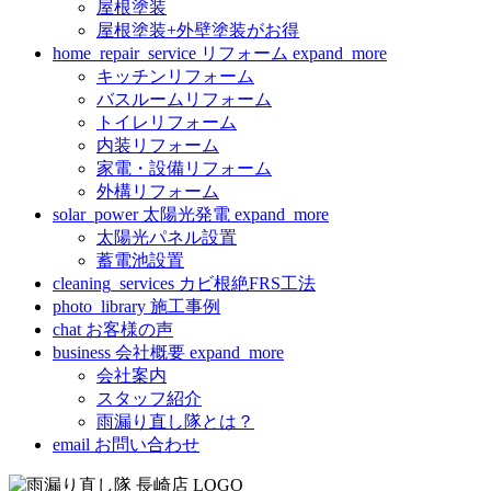
屋根塗装
屋根塗装+外壁塗装がお得
home_repair_service
リフォーム
expand_more
キッチンリフォーム
バスルームリフォーム
トイレリフォーム
内装リフォーム
家電・設備リフォーム
外構リフォーム
solar_power
太陽光発電
expand_more
太陽光パネル設置
蓄電池設置
cleaning_services
カビ根絶FRS工法
photo_library
施工事例
chat
お客様の声
business
会社概要
expand_more
会社案内
スタッフ紹介
雨漏り直し隊とは？
email
お問い合わせ