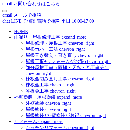
email
お問い合わせはこちら
email
メールで相談
chat
LINEで相談
電話で相談
平日 10:00-17:00
HOME
雨漏り・屋根修理工事
expand_more
屋根修理・屋根工事
chevron_right
屋根カバー工法
chevron_right
屋根葺き替え・葺き直し
chevron_right
屋根工事+リフォームがお得
chevron_right
部分屋根工事（雨樋・天窓・瓦工事等）
chevron_right
棟板金包み直し工事
chevron_right
棟板金工事
chevron_right
谷板金工事
chevron_right
外壁塗装・屋根塗装
expand_more
外壁塗装
chevron_right
屋根塗装
chevron_right
屋根塗装+外壁塗装がお得
chevron_right
リフォーム
expand_more
キッチンリフォーム
chevron_right