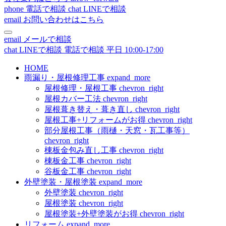
phone
電話で相談
chat
LINEで相談
email
お問い合わせはこちら
email
メールで相談
chat
LINEで相談
電話で相談
平日 10:00-17:00
HOME
雨漏り・屋根修理工事
expand_more
屋根修理・屋根工事
chevron_right
屋根カバー工法
chevron_right
屋根葺き替え・葺き直し
chevron_right
屋根工事+リフォームがお得
chevron_right
部分屋根工事（雨樋・天窓・瓦工事等）
chevron_right
棟板金包み直し工事
chevron_right
棟板金工事
chevron_right
谷板金工事
chevron_right
外壁塗装・屋根塗装
expand_more
外壁塗装
chevron_right
屋根塗装
chevron_right
屋根塗装+外壁塗装がお得
chevron_right
リフォーム
expand_more