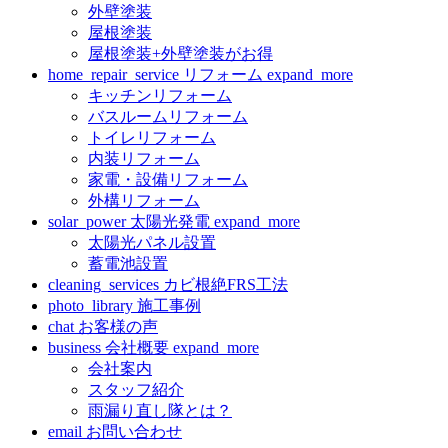
外壁塗装
屋根塗装
屋根塗装+外壁塗装がお得
home_repair_service
リフォーム
expand_more
キッチンリフォーム
バスルームリフォーム
トイレリフォーム
内装リフォーム
家電・設備リフォーム
外構リフォーム
solar_power
太陽光発電
expand_more
太陽光パネル設置
蓄電池設置
cleaning_services
カビ根絶FRS工法
photo_library
施工事例
chat
お客様の声
business
会社概要
expand_more
会社案内
スタッフ紹介
雨漏り直し隊とは？
email
お問い合わせ