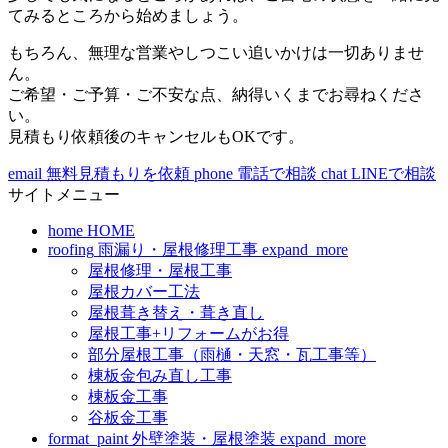
てみるところから始めましょう。
もちろん、無理な営業やしつこい追いかけは一切ありませ
ん。
ご希望・ご予算・ご不安な点、納得いくまでお尋ねくださ
い。
見積もり依頼後のキャンセルもOKです。
email
無料見積もりを依頼
phone
電話で相談
chat
LINEで相談
サイトメニュー
home
HOME
roofing
雨漏り・屋根修理工事
expand_more
屋根修理・屋根工事
屋根カバー工法
屋根葺き替え・葺き直し
屋根工事+リフォームがお得
部分屋根工事（雨樋・天窓・瓦工事等）
棟板金包み直し工事
棟板金工事
谷板金工事
format_paint
外壁塗装・屋根塗装
expand_more