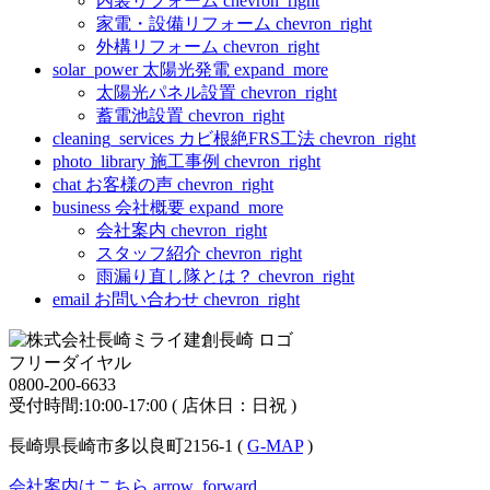
内装リフォーム
chevron_right
家電・設備リフォーム
chevron_right
外構リフォーム
chevron_right
solar_power
太陽光発電
expand_more
太陽光パネル設置
chevron_right
蓄電池設置
chevron_right
cleaning_services
カビ根絶FRS工法
chevron_right
photo_library
施工事例
chevron_right
chat
お客様の声
chevron_right
business
会社概要
expand_more
会社案内
chevron_right
スタッフ紹介
chevron_right
雨漏り直し隊とは？
chevron_right
email
お問い合わせ
chevron_right
フリーダイヤル
0800-200-6633
受付時間:10:00-17:00 ( 店休日：日祝 )
長崎県長崎市多以良町2156-1 (
G-MAP
)
会社案内はこちら
arrow_forward