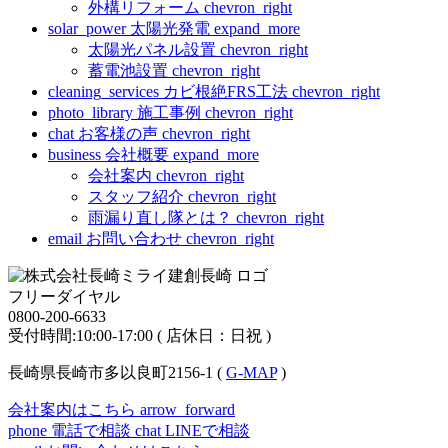
外構リフォーム
chevron_right
solar_power
太陽光発電
expand_more
太陽光パネル設置
chevron_right
蓄電池設置
chevron_right
cleaning_services
カビ根絶FRS工法
chevron_right
photo_library
施工事例
chevron_right
chat
お客様の声
chevron_right
business
会社概要
expand_more
会社案内
chevron_right
スタッフ紹介
chevron_right
雨漏り直し隊とは？
chevron_right
email
お問い合わせ
chevron_right
フリーダイヤル
0800-200-6633
受付時間:10:00-17:00 ( 店休日：日祝 )
長崎県長崎市多以良町2156-1 (
G-MAP
)
会社案内はこちら
arrow_forward
phone
電話で相談
chat
LINEで相談