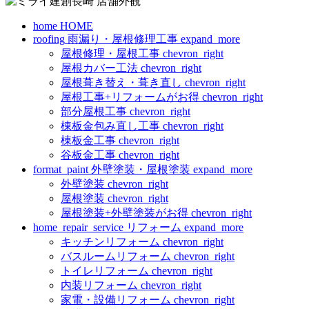
home
HOME
roofing
雨漏り・屋根修理工事
expand_more
屋根修理・屋根工事
chevron_right
屋根カバー工法
chevron_right
屋根葺き替え・葺き直し
chevron_right
屋根工事+リフォームがお得
chevron_right
部分屋根工事
chevron_right
棟板金包み直し工事
chevron_right
棟板金工事
chevron_right
谷板金工事
chevron_right
format_paint
外壁塗装・屋根塗装
expand_more
外壁塗装
chevron_right
屋根塗装
chevron_right
屋根塗装+外壁塗装がお得
chevron_right
home_repair_service
リフォーム
expand_more
キッチンリフォーム
chevron_right
バスルームリフォーム
chevron_right
トイレリフォーム
chevron_right
内装リフォーム
chevron_right
家電・設備リフォーム
chevron_right