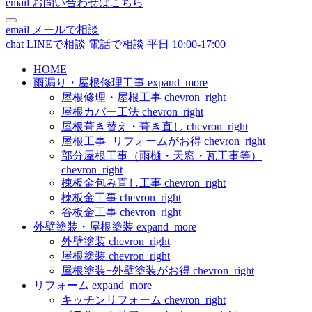
email
お問い合わせはこちら
email
メールで相談
chat
LINEで相談
電話で相談
平日 10:00-17:00
HOME
雨漏り・屋根修理工事
expand_more
屋根修理・屋根工事
chevron_right
屋根カバー工法
chevron_right
屋根葺き替え・葺き直し
chevron_right
屋根工事+リフォームがお得
chevron_right
部分屋根工事（雨樋・天窓・瓦工事等）
chevron_right
棟板金包み直し工事
chevron_right
棟板金工事
chevron_right
谷板金工事
chevron_right
外壁塗装・屋根塗装
expand_more
外壁塗装
chevron_right
屋根塗装
chevron_right
屋根塗装+外壁塗装がお得
chevron_right
リフォーム
expand_more
キッチンリフォーム
chevron_right