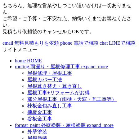
もちろん、無理な営業やしつこい追いかけは一切ありませ
ん。
ご希望・ご予算・ご不安な点、納得いくまでお尋ねくださ
い。
見積もり依頼後のキャンセルもOKです。
email
無料見積もりを依頼
phone
電話で相談
chat
LINEで相談
サイトメニュー
home
HOME
roofing
雨漏り・屋根修理工事
expand_more
屋根修理・屋根工事
屋根カバー工法
屋根葺き替え・葺き直し
屋根工事+リフォームがお得
部分屋根工事（雨樋・天窓・瓦工事等）
棟板金包み直し工事
棟板金工事
谷板金工事
format_paint
外壁塗装・屋根塗装
expand_more
外壁塗装
屋根塗装