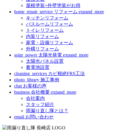
屋根塗装+外壁塗装がお得
home_repair_service
リフォーム
expand_more
キッチンリフォーム
バスルームリフォーム
トイレリフォーム
内装リフォーム
家電・設備リフォーム
外構リフォーム
solar_power
太陽光発電
expand_more
太陽光パネル設置
蓄電池設置
cleaning_services
カビ根絶FRS工法
photo_library
施工事例
chat
お客様の声
business
会社概要
expand_more
会社案内
スタッフ紹介
雨漏り直し隊とは？
email
お問い合わせ