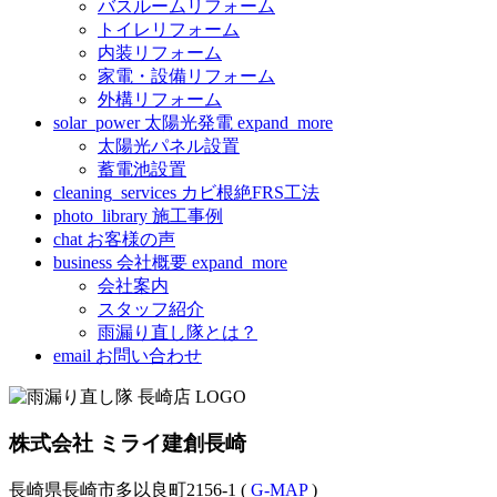
バスルームリフォーム
トイレリフォーム
内装リフォーム
家電・設備リフォーム
外構リフォーム
solar_power
太陽光発電
expand_more
太陽光パネル設置
蓄電池設置
cleaning_services
カビ根絶FRS工法
photo_library
施工事例
chat
お客様の声
business
会社概要
expand_more
会社案内
スタッフ紹介
雨漏り直し隊とは？
email
お問い合わせ
株式会社 ミライ建創長崎
長崎県長崎市多以良町2156-1 (
G-MAP
)