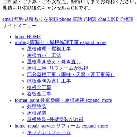
ご希望・ご予算・ご不安な点、納得いくまでお尋ねください
見積もり依頼後のキャンセルもOKです。
email
無料見積もりを依頼
phone
電話で相談
chat
LINEで相談
サイトメニュー
home
HOME
roofing
雨漏り・屋根修理工事
expand_more
屋根修理・屋根工事
屋根カバー工法
屋根葺き替え・葺き直し
屋根工事+リフォームがお得
部分屋根工事（雨樋・天窓・瓦工事等）
棟板金包み直し工事
棟板金工事
谷板金工事
format_paint
外壁塗装・屋根塗装
expand_more
外壁塗装
屋根塗装
屋根塗装+外壁塗装がお得
home_repair_service
リフォーム
expand_more
キッチンリフォーム