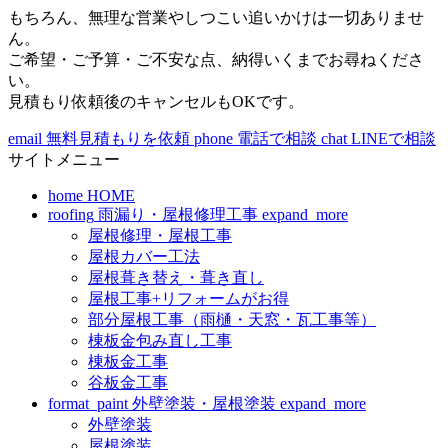
もちろん、無理な営業やしつこい追いかけは一切ありませ
ん。
ご希望・ご予算・ご不安な点、納得いくまでお尋ねくださ
い。
見積もり依頼後のキャンセルもOKです。
email
無料見積もりを依頼
phone
電話で相談
chat
LINEで相談
サイトメニュー
home
HOME
roofing
雨漏り・屋根修理工事
expand_more
屋根修理・屋根工事
屋根カバー工法
屋根葺き替え・葺き直し
屋根工事+リフォームがお得
部分屋根工事（雨樋・天窓・瓦工事等）
棟板金包み直し工事
棟板金工事
谷板金工事
format_paint
外壁塗装・屋根塗装
expand_more
外壁塗装
屋根塗装