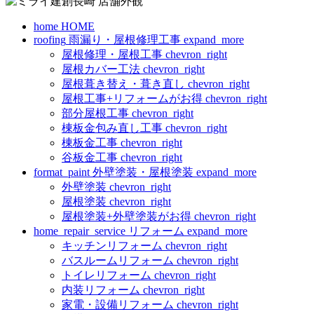
home
HOME
roofing
雨漏り・屋根修理工事
expand_more
屋根修理・屋根工事
chevron_right
屋根カバー工法
chevron_right
屋根葺き替え・葺き直し
chevron_right
屋根工事+リフォームがお得
chevron_right
部分屋根工事
chevron_right
棟板金包み直し工事
chevron_right
棟板金工事
chevron_right
谷板金工事
chevron_right
format_paint
外壁塗装・屋根塗装
expand_more
外壁塗装
chevron_right
屋根塗装
chevron_right
屋根塗装+外壁塗装がお得
chevron_right
home_repair_service
リフォーム
expand_more
キッチンリフォーム
chevron_right
バスルームリフォーム
chevron_right
トイレリフォーム
chevron_right
内装リフォーム
chevron_right
家電・設備リフォーム
chevron_right