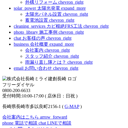
外構リフォーム
chevron_right
solar_power
太陽光発電
expand_more
太陽光パネル設置
chevron_right
蓄電池設置
chevron_right
cleaning_services
カビ根絶FRS工法
chevron_right
photo_library
施工事例
chevron_right
chat
お客様の声
chevron_right
business
会社概要
expand_more
会社案内
chevron_right
スタッフ紹介
chevron_right
雨漏り直し隊とは？
chevron_right
email
お問い合わせ
chevron_right
フリーダイヤル
0800-200-6633
受付時間:10:00-17:00 ( 店休日：日祝 )
長崎県長崎市多以良町2156-1 (
G-MAP
)
会社案内はこちら
arrow_forward
phone
電話で相談
chat
LINEで相談