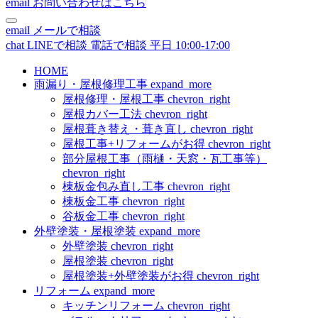
email
お問い合わせはこちら
email
メールで相談
chat
LINEで相談
電話で相談
平日 10:00-17:00
HOME
雨漏り・屋根修理工事
expand_more
屋根修理・屋根工事
chevron_right
屋根カバー工法
chevron_right
屋根葺き替え・葺き直し
chevron_right
屋根工事+リフォームがお得
chevron_right
部分屋根工事（雨樋・天窓・瓦工事等）
chevron_right
棟板金包み直し工事
chevron_right
棟板金工事
chevron_right
谷板金工事
chevron_right
外壁塗装・屋根塗装
expand_more
外壁塗装
chevron_right
屋根塗装
chevron_right
屋根塗装+外壁塗装がお得
chevron_right
リフォーム
expand_more
キッチンリフォーム
chevron_right