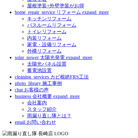
屋根塗装+外壁塗装がお得
home_repair_service
リフォーム
expand_more
キッチンリフォーム
バスルームリフォーム
トイレリフォーム
内装リフォーム
家電・設備リフォーム
外構リフォーム
solar_power
太陽光発電
expand_more
太陽光パネル設置
蓄電池設置
cleaning_services
カビ根絶FRS工法
photo_library
施工事例
chat
お客様の声
business
会社概要
expand_more
会社案内
スタッフ紹介
雨漏り直し隊とは？
email
お問い合わせ