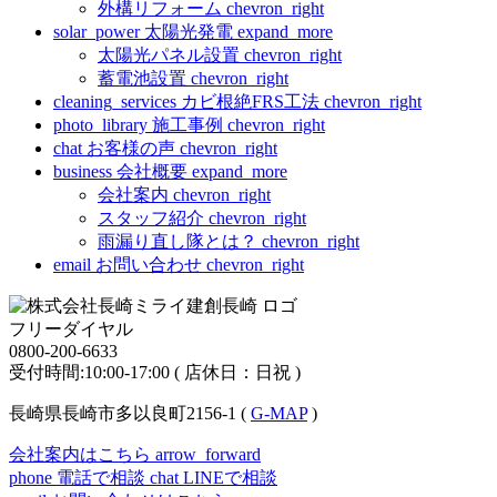
外構リフォーム
chevron_right
solar_power
太陽光発電
expand_more
太陽光パネル設置
chevron_right
蓄電池設置
chevron_right
cleaning_services
カビ根絶FRS工法
chevron_right
photo_library
施工事例
chevron_right
chat
お客様の声
chevron_right
business
会社概要
expand_more
会社案内
chevron_right
スタッフ紹介
chevron_right
雨漏り直し隊とは？
chevron_right
email
お問い合わせ
chevron_right
フリーダイヤル
0800-200-6633
受付時間:10:00-17:00 ( 店休日：日祝 )
長崎県長崎市多以良町2156-1 (
G-MAP
)
会社案内はこちら
arrow_forward
phone
電話で相談
chat
LINEで相談