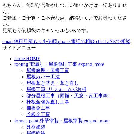
もちろん、無理な営業やしつこい追いかけは一切ありませ
ん。
ご希望・ご予算・ご不安な点、納得いくまでお尋ねくださ
い。
見積もり依頼後のキャンセルもOKです。
email
無料見積もりを依頼
phone
電話で相談
chat
LINEで相談
サイトメニュー
home
HOME
roofing
雨漏り・屋根修理工事
expand_more
屋根修理・屋根工事
屋根カバー工法
屋根葺き替え・葺き直し
屋根工事+リフォームがお得
部分屋根工事（雨樋・天窓・瓦工事等）
棟板金包み直し工事
棟板金工事
谷板金工事
format_paint
外壁塗装・屋根塗装
expand_more
外壁塗装
屋根塗装