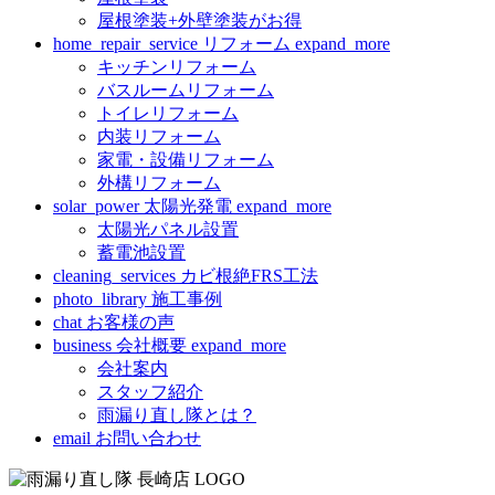
屋根塗装+外壁塗装がお得
home_repair_service
リフォーム
expand_more
キッチンリフォーム
バスルームリフォーム
トイレリフォーム
内装リフォーム
家電・設備リフォーム
外構リフォーム
solar_power
太陽光発電
expand_more
太陽光パネル設置
蓄電池設置
cleaning_services
カビ根絶FRS工法
photo_library
施工事例
chat
お客様の声
business
会社概要
expand_more
会社案内
スタッフ紹介
雨漏り直し隊とは？
email
お問い合わせ