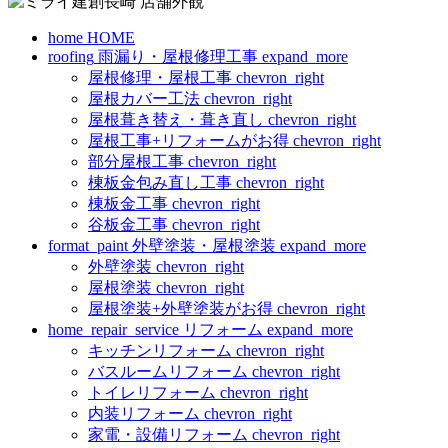
home
HOME
roofing
雨漏り・屋根修理工事
expand_more
屋根修理・屋根工事
chevron_right
屋根カバー工法
chevron_right
屋根葺き替え・葺き直し
chevron_right
屋根工事+リフォームがお得
chevron_right
部分屋根工事
chevron_right
棟板金包み直し工事
chevron_right
棟板金工事
chevron_right
谷板金工事
chevron_right
format_paint
外壁塗装・屋根塗装
expand_more
外壁塗装
chevron_right
屋根塗装
chevron_right
屋根塗装+外壁塗装がお得
chevron_right
home_repair_service
リフォーム
expand_more
キッチンリフォーム
chevron_right
バスルームリフォーム
chevron_right
トイレリフォーム
chevron_right
内装リフォーム
chevron_right
家電・設備リフォーム
chevron_right