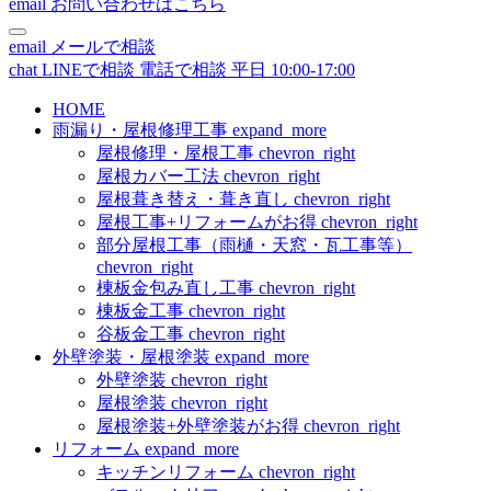
email
お問い合わせはこちら
email
メールで相談
chat
LINEで相談
電話で相談
平日 10:00-17:00
HOME
雨漏り・屋根修理工事
expand_more
屋根修理・屋根工事
chevron_right
屋根カバー工法
chevron_right
屋根葺き替え・葺き直し
chevron_right
屋根工事+リフォームがお得
chevron_right
部分屋根工事（雨樋・天窓・瓦工事等）
chevron_right
棟板金包み直し工事
chevron_right
棟板金工事
chevron_right
谷板金工事
chevron_right
外壁塗装・屋根塗装
expand_more
外壁塗装
chevron_right
屋根塗装
chevron_right
屋根塗装+外壁塗装がお得
chevron_right
リフォーム
expand_more
キッチンリフォーム
chevron_right