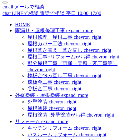
email
メールで相談
chat
LINEで相談
電話で相談
平日 10:00-17:00
HOME
雨漏り・屋根修理工事
expand_more
屋根修理・屋根工事
chevron_right
屋根カバー工法
chevron_right
屋根葺き替え・葺き直し
chevron_right
屋根工事+リフォームがお得
chevron_right
部分屋根工事（雨樋・天窓・瓦工事等）
chevron_right
棟板金包み直し工事
chevron_right
棟板金工事
chevron_right
谷板金工事
chevron_right
外壁塗装・屋根塗装
expand_more
外壁塗装
chevron_right
屋根塗装
chevron_right
屋根塗装+外壁塗装がお得
chevron_right
リフォーム
expand_more
キッチンリフォーム
chevron_right
バスルームリフォーム
chevron_right