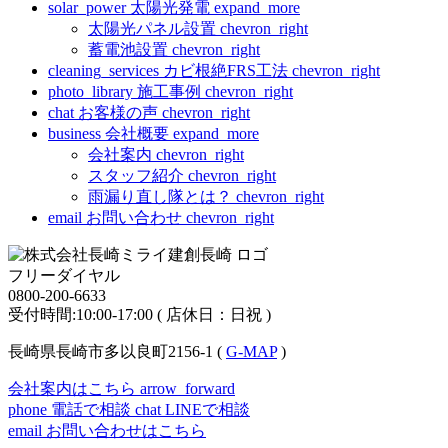
solar_power
太陽光発電
expand_more
太陽光パネル設置
chevron_right
蓄電池設置
chevron_right
cleaning_services
カビ根絶FRS工法
chevron_right
photo_library
施工事例
chevron_right
chat
お客様の声
chevron_right
business
会社概要
expand_more
会社案内
chevron_right
スタッフ紹介
chevron_right
雨漏り直し隊とは？
chevron_right
email
お問い合わせ
chevron_right
フリーダイヤル
0800-200-6633
受付時間:10:00-17:00 ( 店休日：日祝 )
長崎県長崎市多以良町2156-1 (
G-MAP
)
会社案内はこちら
arrow_forward
phone
電話で相談
chat
LINEで相談
email
お問い合わせはこちら