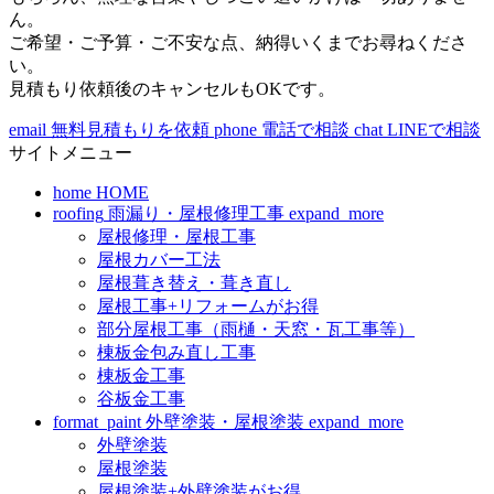
ん。
ご希望・ご予算・ご不安な点、納得いくまでお尋ねくださ
い。
見積もり依頼後のキャンセルもOKです。
email
無料見積もりを依頼
phone
電話で相談
chat
LINEで相談
サイトメニュー
home
HOME
roofing
雨漏り・屋根修理工事
expand_more
屋根修理・屋根工事
屋根カバー工法
屋根葺き替え・葺き直し
屋根工事+リフォームがお得
部分屋根工事（雨樋・天窓・瓦工事等）
棟板金包み直し工事
棟板金工事
谷板金工事
format_paint
外壁塗装・屋根塗装
expand_more
外壁塗装
屋根塗装
屋根塗装+外壁塗装がお得