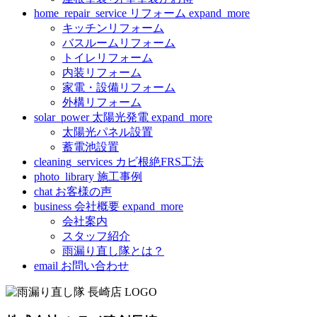
home_repair_service
リフォーム
expand_more
キッチンリフォーム
バスルームリフォーム
トイレリフォーム
内装リフォーム
家電・設備リフォーム
外構リフォーム
solar_power
太陽光発電
expand_more
太陽光パネル設置
蓄電池設置
cleaning_services
カビ根絶FRS工法
photo_library
施工事例
chat
お客様の声
business
会社概要
expand_more
会社案内
スタッフ紹介
雨漏り直し隊とは？
email
お問い合わせ