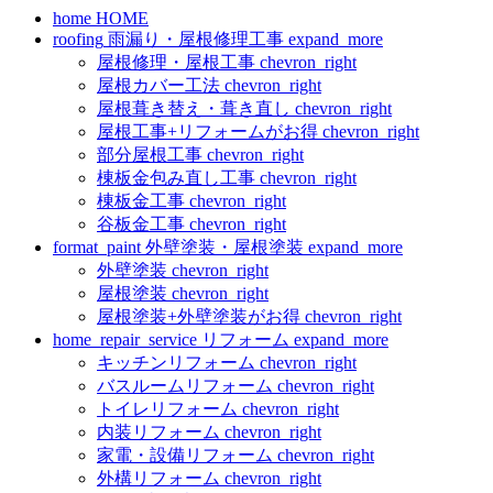
home
HOME
roofing
雨漏り・屋根修理工事
expand_more
屋根修理・屋根工事
chevron_right
屋根カバー工法
chevron_right
屋根葺き替え・葺き直し
chevron_right
屋根工事+リフォームがお得
chevron_right
部分屋根工事
chevron_right
棟板金包み直し工事
chevron_right
棟板金工事
chevron_right
谷板金工事
chevron_right
format_paint
外壁塗装・屋根塗装
expand_more
外壁塗装
chevron_right
屋根塗装
chevron_right
屋根塗装+外壁塗装がお得
chevron_right
home_repair_service
リフォーム
expand_more
キッチンリフォーム
chevron_right
バスルームリフォーム
chevron_right
トイレリフォーム
chevron_right
内装リフォーム
chevron_right
家電・設備リフォーム
chevron_right
外構リフォーム
chevron_right