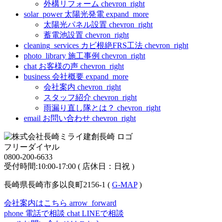
外構リフォーム
chevron_right
solar_power
太陽光発電
expand_more
太陽光パネル設置
chevron_right
蓄電池設置
chevron_right
cleaning_services
カビ根絶FRS工法
chevron_right
photo_library
施工事例
chevron_right
chat
お客様の声
chevron_right
business
会社概要
expand_more
会社案内
chevron_right
スタッフ紹介
chevron_right
雨漏り直し隊とは？
chevron_right
email
お問い合わせ
chevron_right
フリーダイヤル
0800-200-6633
受付時間:10:00-17:00 ( 店休日：日祝 )
長崎県長崎市多以良町2156-1 (
G-MAP
)
会社案内はこちら
arrow_forward
phone
電話で相談
chat
LINEで相談