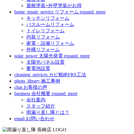
屋根塗装+外壁塗装がお得
home_repair_service
リフォーム
expand_more
キッチンリフォーム
バスルームリフォーム
トイレリフォーム
内装リフォーム
家電・設備リフォーム
外構リフォーム
solar_power
太陽光発電
expand_more
太陽光パネル設置
蓄電池設置
cleaning_services
カビ根絶FRS工法
photo_library
施工事例
chat
お客様の声
business
会社概要
expand_more
会社案内
スタッフ紹介
雨漏り直し隊とは？
email
お問い合わせ