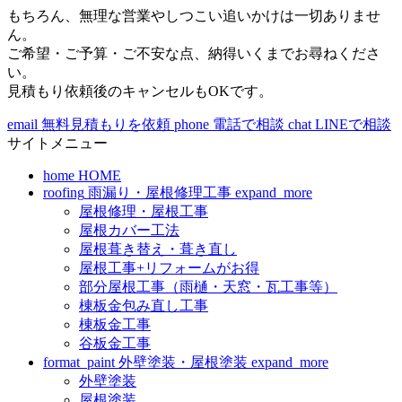
もちろん、無理な営業やしつこい追いかけは一切ありませ
ん。
ご希望・ご予算・ご不安な点、納得いくまでお尋ねくださ
い。
見積もり依頼後のキャンセルもOKです。
email
無料見積もりを依頼
phone
電話で相談
chat
LINEで相談
サイトメニュー
home
HOME
roofing
雨漏り・屋根修理工事
expand_more
屋根修理・屋根工事
屋根カバー工法
屋根葺き替え・葺き直し
屋根工事+リフォームがお得
部分屋根工事（雨樋・天窓・瓦工事等）
棟板金包み直し工事
棟板金工事
谷板金工事
format_paint
外壁塗装・屋根塗装
expand_more
外壁塗装
屋根塗装