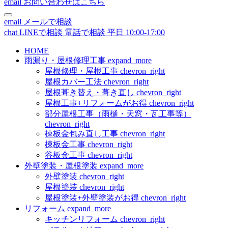
email
お問い合わせはこちら
email
メールで相談
chat
LINEで相談
電話で相談
平日 10:00-17:00
HOME
雨漏り・屋根修理工事
expand_more
屋根修理・屋根工事
chevron_right
屋根カバー工法
chevron_right
屋根葺き替え・葺き直し
chevron_right
屋根工事+リフォームがお得
chevron_right
部分屋根工事（雨樋・天窓・瓦工事等）
chevron_right
棟板金包み直し工事
chevron_right
棟板金工事
chevron_right
谷板金工事
chevron_right
外壁塗装・屋根塗装
expand_more
外壁塗装
chevron_right
屋根塗装
chevron_right
屋根塗装+外壁塗装がお得
chevron_right
リフォーム
expand_more
キッチンリフォーム
chevron_right