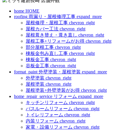
home
HOME
roofing
雨漏り・屋根修理工事
expand_more
屋根修理・屋根工事
chevron_right
屋根カバー工法
chevron_right
屋根葺き替え・葺き直し
chevron_right
屋根工事+リフォームがお得
chevron_right
部分屋根工事
chevron_right
棟板金包み直し工事
chevron_right
棟板金工事
chevron_right
谷板金工事
chevron_right
format_paint
外壁塗装・屋根塗装
expand_more
外壁塗装
chevron_right
屋根塗装
chevron_right
屋根塗装+外壁塗装がお得
chevron_right
home_repair_service
リフォーム
expand_more
キッチンリフォーム
chevron_right
バスルームリフォーム
chevron_right
トイレリフォーム
chevron_right
内装リフォーム
chevron_right
家電・設備リフォーム
chevron_right