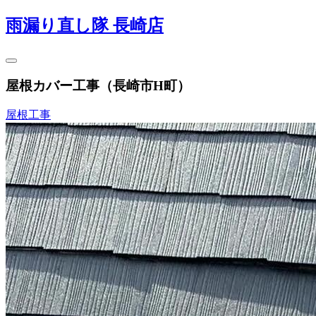
雨漏り直し隊 長崎店
屋根カバー工事（長崎市H町）
屋根工事