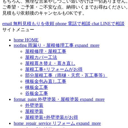
もちろん、無理な営業やしつこい追いかけは一切ありません
ご希望・ご予算・ご不安な点、納得いくまでお尋ねください
見積もり依頼後のキャンセルもOKです。
email
無料見積もりを依頼
phone
電話で相談
chat
LINEで相談
サイトメニュー
home
HOME
roofing
雨漏り・屋根修理工事
expand_more
屋根修理・屋根工事
屋根カバー工法
屋根葺き替え・葺き直し
屋根工事+リフォームがお得
部分屋根工事（雨樋・天窓・瓦工事等）
棟板金包み直し工事
棟板金工事
谷板金工事
format_paint
外壁塗装・屋根塗装
expand_more
外壁塗装
屋根塗装
屋根塗装+外壁塗装がお得
home_repair_service
リフォーム
expand_more