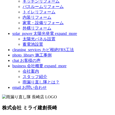
キッチンリフォーム
バスルームリフォーム
トイレリフォーム
内装リフォーム
家電・設備リフォーム
外構リフォーム
solar_power
太陽光発電
expand_more
太陽光パネル設置
蓄電池設置
cleaning_services
カビ根絶FRS工法
photo_library
施工事例
chat
お客様の声
business
会社概要
expand_more
会社案内
スタッフ紹介
雨漏り直し隊とは？
email
お問い合わせ
株式会社 ミライ建創長崎