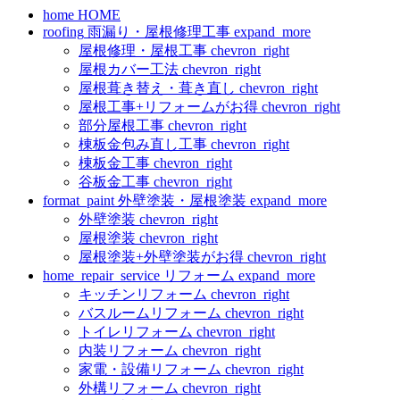
home
HOME
roofing
雨漏り・屋根修理工事
expand_more
屋根修理・屋根工事
chevron_right
屋根カバー工法
chevron_right
屋根葺き替え・葺き直し
chevron_right
屋根工事+リフォームがお得
chevron_right
部分屋根工事
chevron_right
棟板金包み直し工事
chevron_right
棟板金工事
chevron_right
谷板金工事
chevron_right
format_paint
外壁塗装・屋根塗装
expand_more
外壁塗装
chevron_right
屋根塗装
chevron_right
屋根塗装+外壁塗装がお得
chevron_right
home_repair_service
リフォーム
expand_more
キッチンリフォーム
chevron_right
バスルームリフォーム
chevron_right
トイレリフォーム
chevron_right
内装リフォーム
chevron_right
家電・設備リフォーム
chevron_right
外構リフォーム
chevron_right