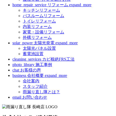
home_repair_service
リフォーム
expand_more
キッチンリフォーム
バスルームリフォーム
トイレリフォーム
内装リフォーム
家電・設備リフォーム
外構リフォーム
solar_power
太陽光発電
expand_more
太陽光パネル設置
蓄電池設置
cleaning_services
カビ根絶FRS工法
photo_library
施工事例
chat
お客様の声
business
会社概要
expand_more
会社案内
スタッフ紹介
雨漏り直し隊とは？
email
お問い合わせ