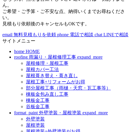
ん。
ご希望・ご予算・ご不安な点、納得いくまでお尋ねくださ
い。
見積もり依頼後のキャンセルもOKです。
email
無料見積もりを依頼
phone
電話で相談
chat
LINEで相談
サイトメニュー
home
HOME
roofing
雨漏り・屋根修理工事
expand_more
屋根修理・屋根工事
屋根カバー工法
屋根葺き替え・葺き直し
屋根工事+リフォームがお得
部分屋根工事（雨樋・天窓・瓦工事等）
棟板金包み直し工事
棟板金工事
谷板金工事
format_paint
外壁塗装・屋根塗装
expand_more
外壁塗装
屋根塗装
屋根塗装+外壁塗装がお得