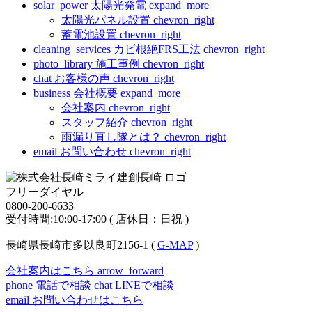
solar_power
太陽光発電
expand_more
太陽光パネル設置
chevron_right
蓄電池設置
chevron_right
cleaning_services
カビ根絶FRS工法
chevron_right
photo_library
施工事例
chevron_right
chat
お客様の声
chevron_right
business
会社概要
expand_more
会社案内
chevron_right
スタッフ紹介
chevron_right
雨漏り直し隊とは？
chevron_right
email
お問い合わせ
chevron_right
フリーダイヤル
0800-200-6633
受付時間:10:00-17:00 ( 店休日：日祝 )
長崎県長崎市多以良町2156-1 (
G-MAP
)
会社案内はこちら
arrow_forward
phone
電話で相談
chat
LINEで相談
email
お問い合わせはこちら