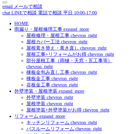
email
メールで相談
chat
LINEで相談
電話で相談
平日 10:00-17:00
HOME
雨漏り・屋根修理工事
expand_more
屋根修理・屋根工事
chevron_right
屋根カバー工法
chevron_right
屋根葺き替え・葺き直し
chevron_right
屋根工事+リフォームがお得
chevron_right
部分屋根工事（雨樋・天窓・瓦工事等）
chevron_right
棟板金包み直し工事
chevron_right
棟板金工事
chevron_right
谷板金工事
chevron_right
外壁塗装・屋根塗装
expand_more
外壁塗装
chevron_right
屋根塗装
chevron_right
屋根塗装+外壁塗装がお得
chevron_right
リフォーム
expand_more
キッチンリフォーム
chevron_right
バスルームリフォーム
chevron_right