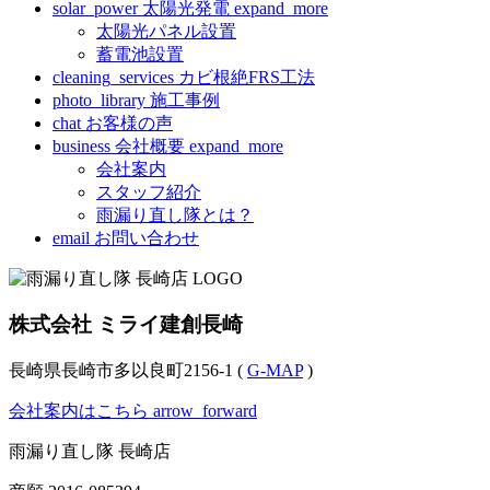
solar_power
太陽光発電
expand_more
太陽光パネル設置
蓄電池設置
cleaning_services
カビ根絶FRS工法
photo_library
施工事例
chat
お客様の声
business
会社概要
expand_more
会社案内
スタッフ紹介
雨漏り直し隊とは？
email
お問い合わせ
株式会社 ミライ建創長崎
長崎県長崎市多以良町2156-1 (
G-MAP
)
会社案内はこちら
arrow_forward
雨漏り直し隊 長崎店