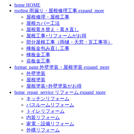
home
HOME
roofing
雨漏り・屋根修理工事
expand_more
屋根修理・屋根工事
屋根カバー工法
屋根葺き替え・葺き直し
屋根工事+リフォームがお得
部分屋根工事（雨樋・天窓・瓦工事等）
棟板金包み直し工事
棟板金工事
谷板金工事
format_paint
外壁塗装・屋根塗装
expand_more
外壁塗装
屋根塗装
屋根塗装+外壁塗装がお得
home_repair_service
リフォーム
expand_more
キッチンリフォーム
バスルームリフォーム
トイレリフォーム
内装リフォーム
家電・設備リフォーム
外構リフォーム