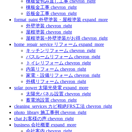
棟板金包み直し工事
chevron_right
棟板金工事
chevron_right
谷板金工事
chevron_right
format_paint
外壁塗装・屋根塗装
expand_more
外壁塗装
chevron_right
屋根塗装
chevron_right
屋根塗装+外壁塗装がお得
chevron_right
home_repair_service
リフォーム
expand_more
キッチンリフォーム
chevron_right
バスルームリフォーム
chevron_right
トイレリフォーム
chevron_right
内装リフォーム
chevron_right
家電・設備リフォーム
chevron_right
外構リフォーム
chevron_right
solar_power
太陽光発電
expand_more
太陽光パネル設置
chevron_right
蓄電池設置
chevron_right
cleaning_services
カビ根絶FRS工法
chevron_right
photo_library
施工事例
chevron_right
chat
お客様の声
chevron_right
business
会社概要
expand_more
会社案内
chevron_right