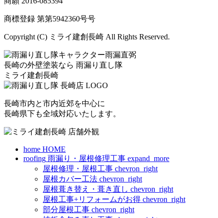
商願
2016-085394
商標登録 第
第5942360号
号
Copyright (C) ミライ建創長崎 All Rights Reserved.
長崎の外壁塗装なら
雨漏り直し隊
ミライ建創長崎
長崎市内と市内近郊を中心に
長崎県下も全域対応いたします。
home
HOME
roofing
雨漏り・屋根修理工事
expand_more
屋根修理・屋根工事
chevron_right
屋根カバー工法
chevron_right
屋根葺き替え・葺き直し
chevron_right
屋根工事+リフォームがお得
chevron_right
部分屋根工事
chevron_right