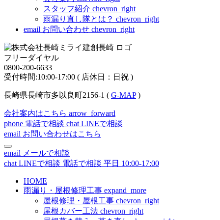
スタッフ紹介
chevron_right
雨漏り直し隊とは？
chevron_right
email
お問い合わせ
chevron_right
フリーダイヤル
0800-200-6633
受付時間:10:00-17:00 ( 店休日：日祝 )
長崎県長崎市多以良町2156-1 (
G-MAP
)
会社案内はこちら
arrow_forward
phone
電話で相談
chat
LINEで相談
email
お問い合わせはこちら
email
メールで相談
chat
LINEで相談
電話で相談
平日 10:00-17:00
HOME
雨漏り・屋根修理工事
expand_more
屋根修理・屋根工事
chevron_right
屋根カバー工法
chevron_right