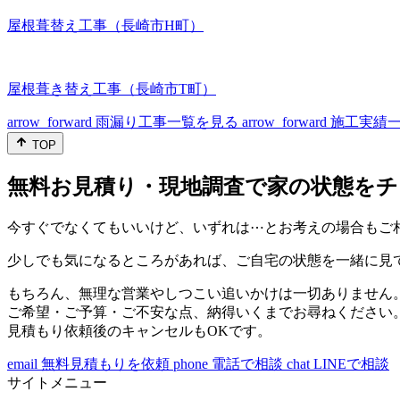
屋根葺替え工事（長崎市H町）
屋根葺き替え工事（長崎市T町）
arrow_forward
雨漏り工事一覧を見る
arrow_forward
施工実績
TOP
無料お見積り・現地調査で家の状態をチ
今すぐでなくてもいいけど、いずれは⋯とお考えの場合もご
少しでも気になるところがあれば、ご自宅の状態を一緒に見
もちろん、無理な営業やしつこい追いかけは一切ありません
ご希望・ご予算・ご不安な点、納得いくまでお尋ねください
見積もり依頼後のキャンセルもOKです。
email
無料見積もりを依頼
phone
電話で相談
chat
LINEで相談
サイトメニュー