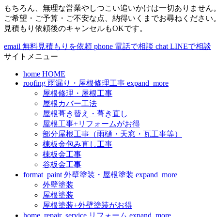
もちろん、無理な営業やしつこい追いかけは一切ありません
ご希望・ご予算・ご不安な点、納得いくまでお尋ねください
見積もり依頼後のキャンセルもOKです。
email
無料見積もりを依頼
phone
電話で相談
chat
LINEで相談
サイトメニュー
home
HOME
roofing
雨漏り・屋根修理工事
expand_more
屋根修理・屋根工事
屋根カバー工法
屋根葺き替え・葺き直し
屋根工事+リフォームがお得
部分屋根工事（雨樋・天窓・瓦工事等）
棟板金包み直し工事
棟板金工事
谷板金工事
format_paint
外壁塗装・屋根塗装
expand_more
外壁塗装
屋根塗装
屋根塗装+外壁塗装がお得
home_repair_service
リフォーム
expand_more