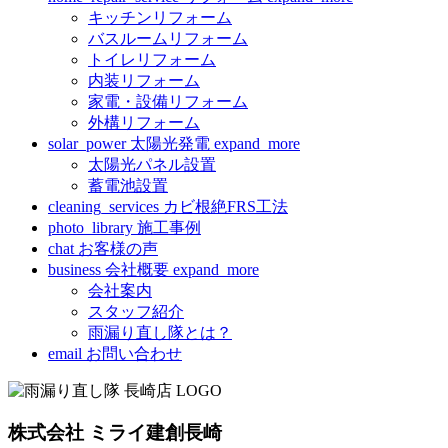
キッチンリフォーム
バスルームリフォーム
トイレリフォーム
内装リフォーム
家電・設備リフォーム
外構リフォーム
solar_power
太陽光発電
expand_more
太陽光パネル設置
蓄電池設置
cleaning_services
カビ根絶FRS工法
photo_library
施工事例
chat
お客様の声
business
会社概要
expand_more
会社案内
スタッフ紹介
雨漏り直し隊とは？
email
お問い合わせ
株式会社 ミライ建創長崎