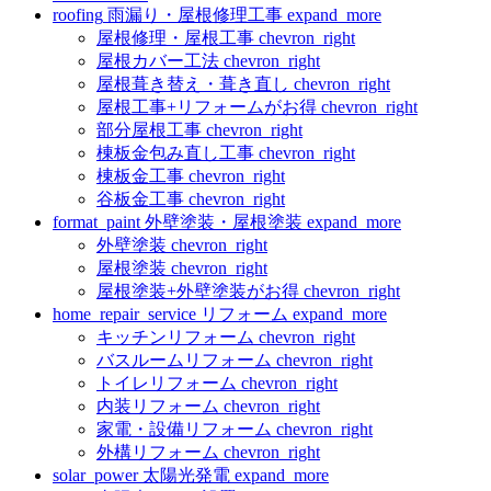
roofing
雨漏り・屋根修理工事
expand_more
屋根修理・屋根工事
chevron_right
屋根カバー工法
chevron_right
屋根葺き替え・葺き直し
chevron_right
屋根工事+リフォームがお得
chevron_right
部分屋根工事
chevron_right
棟板金包み直し工事
chevron_right
棟板金工事
chevron_right
谷板金工事
chevron_right
format_paint
外壁塗装・屋根塗装
expand_more
外壁塗装
chevron_right
屋根塗装
chevron_right
屋根塗装+外壁塗装がお得
chevron_right
home_repair_service
リフォーム
expand_more
キッチンリフォーム
chevron_right
バスルームリフォーム
chevron_right
トイレリフォーム
chevron_right
内装リフォーム
chevron_right
家電・設備リフォーム
chevron_right
外構リフォーム
chevron_right
solar_power
太陽光発電
expand_more