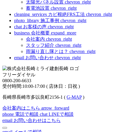
太陽光パネル設置
chevron_right
蓄電池設置
chevron_right
cleaning_services
カビ根絶FRS工法
chevron_right
photo_library
施工事例
chevron_right
chat
お客様の声
chevron_right
business
会社概要
expand_more
会社案内
chevron_right
スタッフ紹介
chevron_right
雨漏り直し隊とは？
chevron_right
email
お問い合わせ
chevron_right
フリーダイヤル
0800-200-6633
受付時間:10:00-17:00 ( 店休日：日祝 )
長崎県長崎市多以良町2156-1 (
G-MAP
)
会社案内はこちら
arrow_forward
phone
電話で相談
chat
LINEで相談
email
お問い合わせはこちら
email
メールで相談