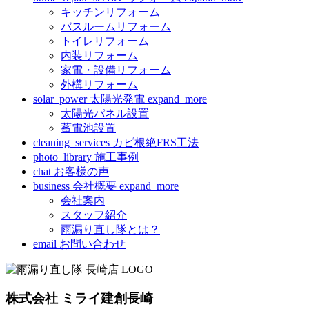
キッチンリフォーム
バスルームリフォーム
トイレリフォーム
内装リフォーム
家電・設備リフォーム
外構リフォーム
solar_power
太陽光発電
expand_more
太陽光パネル設置
蓄電池設置
cleaning_services
カビ根絶FRS工法
photo_library
施工事例
chat
お客様の声
business
会社概要
expand_more
会社案内
スタッフ紹介
雨漏り直し隊とは？
email
お問い合わせ
株式会社 ミライ建創長崎