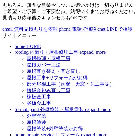
もちろん、無理な営業やしつこい追いかけは一切ありません
ご希望・ご予算・ご不安な点、納得いくまでお尋ねください
見積もり依頼後のキャンセルもOKです。
email
無料見積もりを依頼
phone
電話で相談
chat
LINEで相談
サイトメニュー
home
HOME
roofing
雨漏り・屋根修理工事
expand_more
屋根修理・屋根工事
屋根カバー工法
屋根葺き替え・葺き直し
屋根工事+リフォームがお得
部分屋根工事（雨樋・天窓・瓦工事等）
棟板金包み直し工事
棟板金工事
谷板金工事
format_paint
外壁塗装・屋根塗装
expand_more
外壁塗装
屋根塗装
屋根塗装+外壁塗装がお得
home_repair_service
リフォーム
expand_more