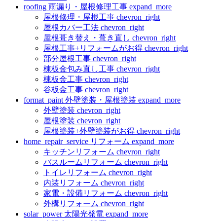
roofing
雨漏り・屋根修理工事
expand_more
屋根修理・屋根工事
chevron_right
屋根カバー工法
chevron_right
屋根葺き替え・葺き直し
chevron_right
屋根工事+リフォームがお得
chevron_right
部分屋根工事
chevron_right
棟板金包み直し工事
chevron_right
棟板金工事
chevron_right
谷板金工事
chevron_right
format_paint
外壁塗装・屋根塗装
expand_more
外壁塗装
chevron_right
屋根塗装
chevron_right
屋根塗装+外壁塗装がお得
chevron_right
home_repair_service
リフォーム
expand_more
キッチンリフォーム
chevron_right
バスルームリフォーム
chevron_right
トイレリフォーム
chevron_right
内装リフォーム
chevron_right
家電・設備リフォーム
chevron_right
外構リフォーム
chevron_right
solar_power
太陽光発電
expand_more