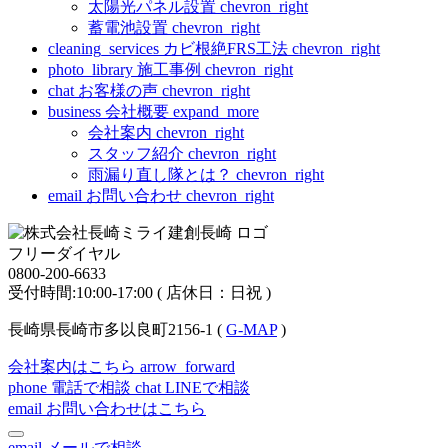
太陽光パネル設置
chevron_right
蓄電池設置
chevron_right
cleaning_services
カビ根絶FRS工法
chevron_right
photo_library
施工事例
chevron_right
chat
お客様の声
chevron_right
business
会社概要
expand_more
会社案内
chevron_right
スタッフ紹介
chevron_right
雨漏り直し隊とは？
chevron_right
email
お問い合わせ
chevron_right
フリーダイヤル
0800-200-6633
受付時間:10:00-17:00 ( 店休日：日祝 )
長崎県長崎市多以良町2156-1 (
G-MAP
)
会社案内はこちら
arrow_forward
phone
電話で相談
chat
LINEで相談
email
お問い合わせはこちら
email
メールで相談