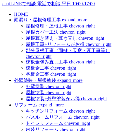
chat
LINEで相談
電話で相談
平日 10:00-17:00
HOME
雨漏り・屋根修理工事
expand_more
屋根修理・屋根工事
chevron_right
屋根カバー工法
chevron_right
屋根葺き替え・葺き直し
chevron_right
屋根工事+リフォームがお得
chevron_right
部分屋根工事（雨樋・天窓・瓦工事等）
chevron_right
棟板金包み直し工事
chevron_right
棟板金工事
chevron_right
谷板金工事
chevron_right
外壁塗装・屋根塗装
expand_more
外壁塗装
chevron_right
屋根塗装
chevron_right
屋根塗装+外壁塗装がお得
chevron_right
リフォーム
expand_more
キッチンリフォーム
chevron_right
バスルームリフォーム
chevron_right
トイレリフォーム
chevron_right
内装リフォーム
chevron_right