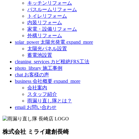
キッチンリフォーム
バスルームリフォーム
トイレリフォーム
内装リフォーム
家電・設備リフォーム
外構リフォーム
solar_power
太陽光発電
expand_more
太陽光パネル設置
蓄電池設置
cleaning_services
カビ根絶FRS工法
photo_library
施工事例
chat
お客様の声
business
会社概要
expand_more
会社案内
スタッフ紹介
雨漏り直し隊とは？
email
お問い合わせ
株式会社 ミライ建創長崎