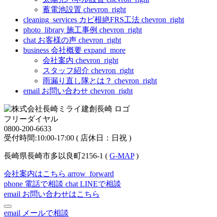
蓄電池設置
chevron_right
cleaning_services
カビ根絶FRS工法
chevron_right
photo_library
施工事例
chevron_right
chat
お客様の声
chevron_right
business
会社概要
expand_more
会社案内
chevron_right
スタッフ紹介
chevron_right
雨漏り直し隊とは？
chevron_right
email
お問い合わせ
chevron_right
フリーダイヤル
0800-200-6633
受付時間:10:00-17:00 ( 店休日：日祝 )
長崎県長崎市多以良町2156-1 (
G-MAP
)
会社案内はこちら
arrow_forward
phone
電話で相談
chat
LINEで相談
email
お問い合わせはこちら
email
メールで相談