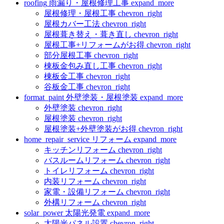
roofing
雨漏り・屋根修理工事
expand_more
屋根修理・屋根工事
chevron_right
屋根カバー工法
chevron_right
屋根葺き替え・葺き直し
chevron_right
屋根工事+リフォームがお得
chevron_right
部分屋根工事
chevron_right
棟板金包み直し工事
chevron_right
棟板金工事
chevron_right
谷板金工事
chevron_right
format_paint
外壁塗装・屋根塗装
expand_more
外壁塗装
chevron_right
屋根塗装
chevron_right
屋根塗装+外壁塗装がお得
chevron_right
home_repair_service
リフォーム
expand_more
キッチンリフォーム
chevron_right
バスルームリフォーム
chevron_right
トイレリフォーム
chevron_right
内装リフォーム
chevron_right
家電・設備リフォーム
chevron_right
外構リフォーム
chevron_right
solar_power
太陽光発電
expand_more
太陽光パネル設置
chevron_right