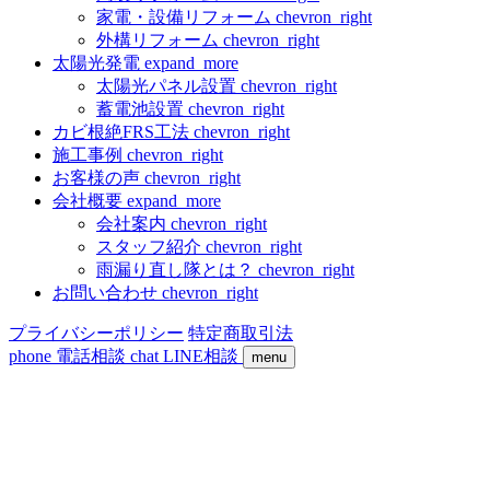
家電・設備リフォーム
chevron_right
外構リフォーム
chevron_right
太陽光発電
expand_more
太陽光パネル設置
chevron_right
蓄電池設置
chevron_right
カビ根絶FRS工法
chevron_right
施工事例
chevron_right
お客様の声
chevron_right
会社概要
expand_more
会社案内
chevron_right
スタッフ紹介
chevron_right
雨漏り直し隊とは？
chevron_right
お問い合わせ
chevron_right
プライバシーポリシー
特定商取引法
phone
電話相談
chat
LINE相談
menu