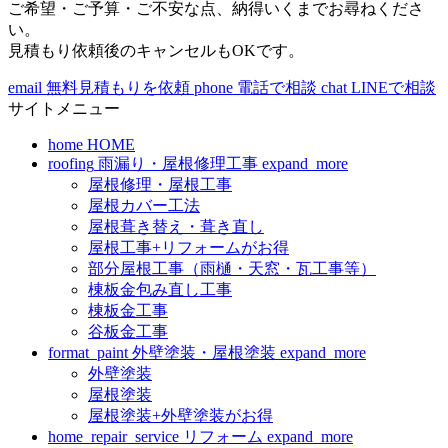
ご希望・ご予算・ご不安な点、納得いくまでお尋ねくださ
い。
見積もり依頼後のキャンセルもOKです。
email
無料見積もりを依頼
phone
電話で相談
chat
LINEで相談
サイトメニュー
home
HOME
roofing
雨漏り・屋根修理工事
expand_more
屋根修理・屋根工事
屋根カバー工法
屋根葺き替え・葺き直し
屋根工事+リフォームがお得
部分屋根工事（雨樋・天窓・瓦工事等）
棟板金包み直し工事
棟板金工事
谷板金工事
format_paint
外壁塗装・屋根塗装
expand_more
外壁塗装
屋根塗装
屋根塗装+外壁塗装がお得
home_repair_service
リフォーム
expand_more