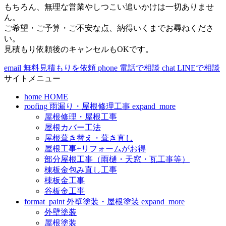
もちろん、無理な営業やしつこい追いかけは一切ありませ
ん。
ご希望・ご予算・ご不安な点、納得いくまでお尋ねくださ
い。
見積もり依頼後のキャンセルもOKです。
email
無料見積もりを依頼
phone
電話で相談
chat
LINEで相談
サイトメニュー
home
HOME
roofing
雨漏り・屋根修理工事
expand_more
屋根修理・屋根工事
屋根カバー工法
屋根葺き替え・葺き直し
屋根工事+リフォームがお得
部分屋根工事（雨樋・天窓・瓦工事等）
棟板金包み直し工事
棟板金工事
谷板金工事
format_paint
外壁塗装・屋根塗装
expand_more
外壁塗装
屋根塗装