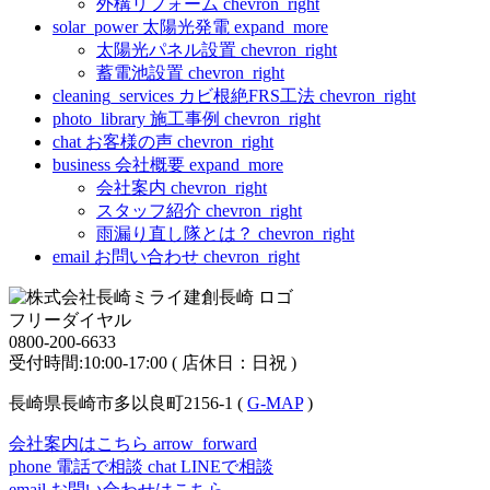
外構リフォーム
chevron_right
solar_power
太陽光発電
expand_more
太陽光パネル設置
chevron_right
蓄電池設置
chevron_right
cleaning_services
カビ根絶FRS工法
chevron_right
photo_library
施工事例
chevron_right
chat
お客様の声
chevron_right
business
会社概要
expand_more
会社案内
chevron_right
スタッフ紹介
chevron_right
雨漏り直し隊とは？
chevron_right
email
お問い合わせ
chevron_right
フリーダイヤル
0800-200-6633
受付時間:10:00-17:00 ( 店休日：日祝 )
長崎県長崎市多以良町2156-1 (
G-MAP
)
会社案内はこちら
arrow_forward
phone
電話で相談
chat
LINEで相談
email
お問い合わせはこちら