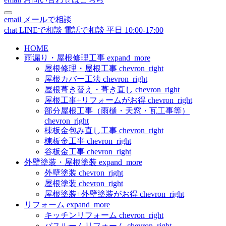
email
メールで相談
chat
LINEで相談
電話で相談
平日 10:00-17:00
HOME
雨漏り・屋根修理工事
expand_more
屋根修理・屋根工事
chevron_right
屋根カバー工法
chevron_right
屋根葺き替え・葺き直し
chevron_right
屋根工事+リフォームがお得
chevron_right
部分屋根工事（雨樋・天窓・瓦工事等）
chevron_right
棟板金包み直し工事
chevron_right
棟板金工事
chevron_right
谷板金工事
chevron_right
外壁塗装・屋根塗装
expand_more
外壁塗装
chevron_right
屋根塗装
chevron_right
屋根塗装+外壁塗装がお得
chevron_right
リフォーム
expand_more
キッチンリフォーム
chevron_right
バスルームリフォーム
chevron_right