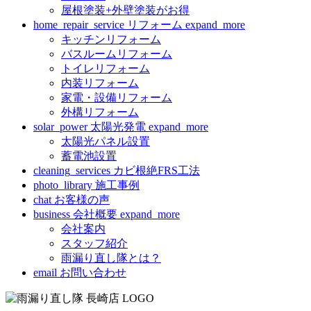
屋根塗装+外壁塗装がお得
home_repair_service
リフォーム
expand_more
キッチンリフォーム
バスルームリフォーム
トイレリフォーム
内装リフォーム
家電・設備リフォーム
外構リフォーム
solar_power
太陽光発電
expand_more
太陽光パネル設置
蓄電池設置
cleaning_services
カビ根絶FRS工法
photo_library
施工事例
chat
お客様の声
business
会社概要
expand_more
会社案内
スタッフ紹介
雨漏り直し隊とは？
email
お問い合わせ