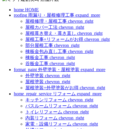
home
HOME
roofing
雨漏り・屋根修理工事
expand_more
屋根修理・屋根工事
chevron_right
屋根カバー工法
chevron_right
屋根葺き替え・葺き直し
chevron_right
屋根工事+リフォームがお得
chevron_right
部分屋根工事
chevron_right
棟板金包み直し工事
chevron_right
棟板金工事
chevron_right
谷板金工事
chevron_right
format_paint
外壁塗装・屋根塗装
expand_more
外壁塗装
chevron_right
屋根塗装
chevron_right
屋根塗装+外壁塗装がお得
chevron_right
home_repair_service
リフォーム
expand_more
キッチンリフォーム
chevron_right
バスルームリフォーム
chevron_right
トイレリフォーム
chevron_right
内装リフォーム
chevron_right
家電・設備リフォーム
chevron_right