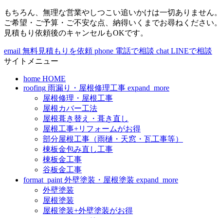
もちろん、無理な営業やしつこい追いかけは一切ありません
ご希望・ご予算・ご不安な点、納得いくまでお尋ねください
見積もり依頼後のキャンセルもOKです。
email
無料見積もりを依頼
phone
電話で相談
chat
LINEで相談
サイトメニュー
home
HOME
roofing
雨漏り・屋根修理工事
expand_more
屋根修理・屋根工事
屋根カバー工法
屋根葺き替え・葺き直し
屋根工事+リフォームがお得
部分屋根工事（雨樋・天窓・瓦工事等）
棟板金包み直し工事
棟板金工事
谷板金工事
format_paint
外壁塗装・屋根塗装
expand_more
外壁塗装
屋根塗装
屋根塗装+外壁塗装がお得