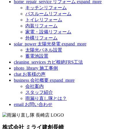
home_repair_service
リフォーム
expand_more
キッチンリフォーム
バスルームリフォーム
トイレリフォーム
内装リフォーム
家電・設備リフォーム
外構リフォーム
solar_power
太陽光発電
expand_more
太陽光パネル設置
蓄電池設置
cleaning_services
カビ根絶FRS工法
photo_library
施工事例
chat
お客様の声
business
会社概要
expand_more
会社案内
スタッフ紹介
雨漏り直し隊とは？
email
お問い合わせ
株式会社 ミライ建創長崎