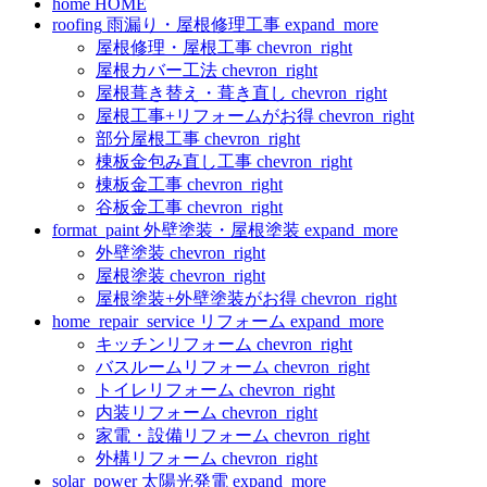
home
HOME
roofing
雨漏り・屋根修理工事
expand_more
屋根修理・屋根工事
chevron_right
屋根カバー工法
chevron_right
屋根葺き替え・葺き直し
chevron_right
屋根工事+リフォームがお得
chevron_right
部分屋根工事
chevron_right
棟板金包み直し工事
chevron_right
棟板金工事
chevron_right
谷板金工事
chevron_right
format_paint
外壁塗装・屋根塗装
expand_more
外壁塗装
chevron_right
屋根塗装
chevron_right
屋根塗装+外壁塗装がお得
chevron_right
home_repair_service
リフォーム
expand_more
キッチンリフォーム
chevron_right
バスルームリフォーム
chevron_right
トイレリフォーム
chevron_right
内装リフォーム
chevron_right
家電・設備リフォーム
chevron_right
外構リフォーム
chevron_right
solar_power
太陽光発電
expand_more