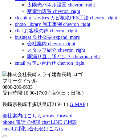
太陽光パネル設置
chevron_right
蓄電池設置
chevron_right
cleaning_services
カビ根絶FRS工法
chevron_right
photo_library
施工事例
chevron_right
chat
お客様の声
chevron_right
business
会社概要
expand_more
会社案内
chevron_right
スタッフ紹介
chevron_right
雨漏り直し隊とは？
chevron_right
email
お問い合わせ
chevron_right
フリーダイヤル
0800-200-6633
受付時間:10:00-17:00 ( 店休日：日祝 )
長崎県長崎市多以良町2156-1 (
G-MAP
)
会社案内はこちら
arrow_forward
phone
電話で相談
chat
LINEで相談
email
お問い合わせはこちら