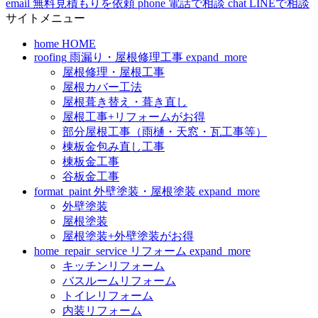
email
無料見積もりを依頼
phone
電話で相談
chat
LINEで相談
サイトメニュー
home
HOME
roofing
雨漏り・屋根修理工事
expand_more
屋根修理・屋根工事
屋根カバー工法
屋根葺き替え・葺き直し
屋根工事+リフォームがお得
部分屋根工事（雨樋・天窓・瓦工事等）
棟板金包み直し工事
棟板金工事
谷板金工事
format_paint
外壁塗装・屋根塗装
expand_more
外壁塗装
屋根塗装
屋根塗装+外壁塗装がお得
home_repair_service
リフォーム
expand_more
キッチンリフォーム
バスルームリフォーム
トイレリフォーム
内装リフォーム