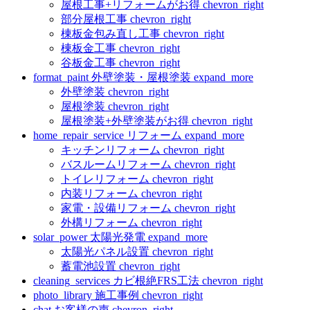
屋根工事+リフォームがお得
chevron_right
部分屋根工事
chevron_right
棟板金包み直し工事
chevron_right
棟板金工事
chevron_right
谷板金工事
chevron_right
format_paint
外壁塗装・屋根塗装
expand_more
外壁塗装
chevron_right
屋根塗装
chevron_right
屋根塗装+外壁塗装がお得
chevron_right
home_repair_service
リフォーム
expand_more
キッチンリフォーム
chevron_right
バスルームリフォーム
chevron_right
トイレリフォーム
chevron_right
内装リフォーム
chevron_right
家電・設備リフォーム
chevron_right
外構リフォーム
chevron_right
solar_power
太陽光発電
expand_more
太陽光パネル設置
chevron_right
蓄電池設置
chevron_right
cleaning_services
カビ根絶FRS工法
chevron_right
photo_library
施工事例
chevron_right
chat
お客様の声
chevron_right