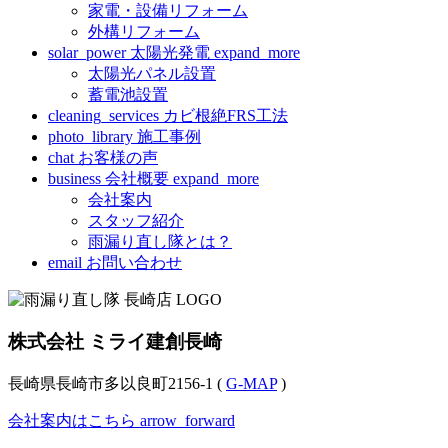
家電・設備リフォーム
外構リフォーム
solar_power
太陽光発電
expand_more
太陽光パネル設置
蓄電池設置
cleaning_services
カビ根絶FRS工法
photo_library
施工事例
chat
お客様の声
business
会社概要
expand_more
会社案内
スタッフ紹介
雨漏り直し隊とは？
email
お問い合わせ
株式会社 ミライ建創長崎
長崎県長崎市多以良町2156-1 (
G-MAP
)
会社案内はこちら
arrow_forward