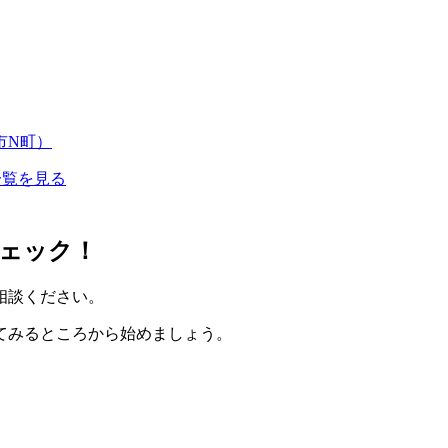
市N町）
一覧を見る
ェック！
相談ください。
てみるところから始めましょう。
。
。