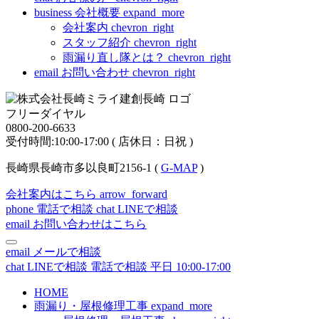
business
会社概要
expand_more
会社案内
chevron_right
スタッフ紹介
chevron_right
雨漏り直し隊とは？
chevron_right
email
お問い合わせ
chevron_right
フリーダイヤル
0800-200-6633
受付時間:10:00-17:00 ( 店休日：日祝 )
長崎県長崎市多以良町2156-1 (
G-MAP
)
会社案内はこちら
arrow_forward
phone
電話で相談
chat
LINEで相談
email
お問い合わせはこちら
email
メールで相談
chat
LINEで相談
電話で相談
平日 10:00-17:00
HOME
雨漏り・屋根修理工事
expand_more