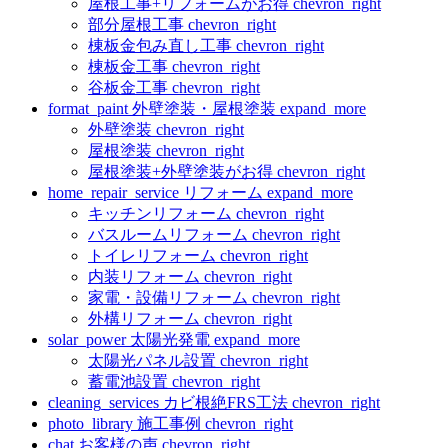
屋根工事+リフォームがお得
chevron_right
部分屋根工事
chevron_right
棟板金包み直し工事
chevron_right
棟板金工事
chevron_right
谷板金工事
chevron_right
format_paint
外壁塗装・屋根塗装
expand_more
外壁塗装
chevron_right
屋根塗装
chevron_right
屋根塗装+外壁塗装がお得
chevron_right
home_repair_service
リフォーム
expand_more
キッチンリフォーム
chevron_right
バスルームリフォーム
chevron_right
トイレリフォーム
chevron_right
内装リフォーム
chevron_right
家電・設備リフォーム
chevron_right
外構リフォーム
chevron_right
solar_power
太陽光発電
expand_more
太陽光パネル設置
chevron_right
蓄電池設置
chevron_right
cleaning_services
カビ根絶FRS工法
chevron_right
photo_library
施工事例
chevron_right
chat
お客様の声
chevron_right