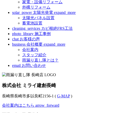
家電・設備リフォーム
外構リフォーム
solar_power
太陽光発電
expand_more
太陽光パネル設置
蓄電池設置
cleaning_services
カビ根絶FRS工法
photo_library
施工事例
chat
お客様の声
business
会社概要
expand_more
会社案内
スタッフ紹介
雨漏り直し隊とは？
email
お問い合わせ
株式会社 ミライ建創長崎
長崎県長崎市多以良町2156-1 (
G-MAP
)
会社案内はこちら
arrow_forward