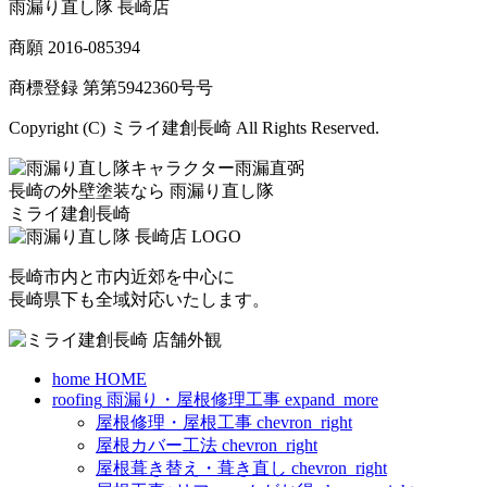
雨漏り直し隊 長崎店
商願
2016-085394
商標登録 第
第5942360号
号
Copyright (C) ミライ建創長崎 All Rights Reserved.
長崎の外壁塗装なら
雨漏り直し隊
ミライ建創長崎
長崎市内と市内近郊を中心に
長崎県下も全域対応いたします。
home
HOME
roofing
雨漏り・屋根修理工事
expand_more
屋根修理・屋根工事
chevron_right
屋根カバー工法
chevron_right
屋根葺き替え・葺き直し
chevron_right