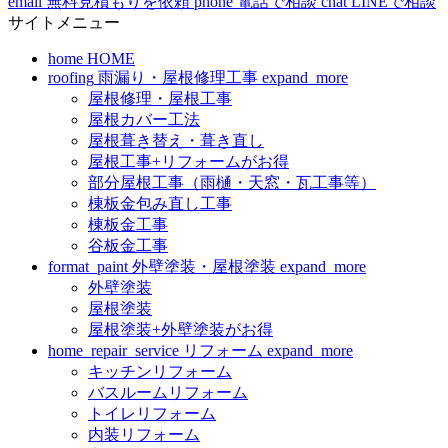
email
無料見積もりを依頼
phone
電話で相談
chat
LINEで相談
サイトメニュー
home
HOME
roofing
雨漏り・屋根修理工事
expand_more
屋根修理・屋根工事
屋根カバー工法
屋根葺き替え・葺き直し
屋根工事+リフォームがお得
部分屋根工事（雨樋・天窓・瓦工事等）
棟板金包み直し工事
棟板金工事
谷板金工事
format_paint
外壁塗装・屋根塗装
expand_more
外壁塗装
屋根塗装
屋根塗装+外壁塗装がお得
home_repair_service
リフォーム
expand_more
キッチンリフォーム
バスルームリフォーム
トイレリフォーム
内装リフォーム