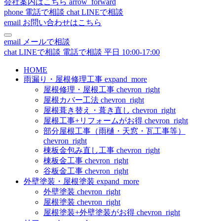
会社案内はこちら
arrow_forward
phone
電話で相談
chat
LINEで相談
email
お問い合わせはこちら
email
メールで相談
chat
LINEで相談
電話で相談
平日 10:00-17:00
HOME
雨漏り・屋根修理工事
expand_more
屋根修理・屋根工事
chevron_right
屋根カバー工法
chevron_right
屋根葺き替え・葺き直し
chevron_right
屋根工事+リフォームがお得
chevron_right
部分屋根工事（雨樋・天窓・瓦工事等）
chevron_right
棟板金包み直し工事
chevron_right
棟板金工事
chevron_right
谷板金工事
chevron_right
外壁塗装・屋根塗装
expand_more
外壁塗装
chevron_right
屋根塗装
chevron_right
屋根塗装+外壁塗装がお得
chevron_right