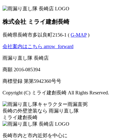
株式会社 ミライ建創長崎
長崎県長崎市多以良町2156-1 (
G-MAP
)
会社案内はこちら
arrow_forward
雨漏り直し隊 長崎店
商願
2016-085394
商標登録 第
第5942360号
号
Copyright (C) ミライ建創長崎 All Rights Reserved.
長崎の外壁塗装なら
雨漏り直し隊
ミライ建創長崎
長崎市内と市内近郊を中心に