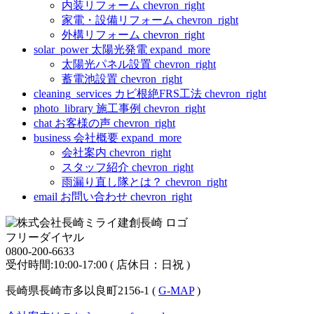
内装リフォーム
chevron_right
家電・設備リフォーム
chevron_right
外構リフォーム
chevron_right
solar_power
太陽光発電
expand_more
太陽光パネル設置
chevron_right
蓄電池設置
chevron_right
cleaning_services
カビ根絶FRS工法
chevron_right
photo_library
施工事例
chevron_right
chat
お客様の声
chevron_right
business
会社概要
expand_more
会社案内
chevron_right
スタッフ紹介
chevron_right
雨漏り直し隊とは？
chevron_right
email
お問い合わせ
chevron_right
フリーダイヤル
0800-200-6633
受付時間:10:00-17:00 ( 店休日：日祝 )
長崎県長崎市多以良町2156-1 (
G-MAP
)