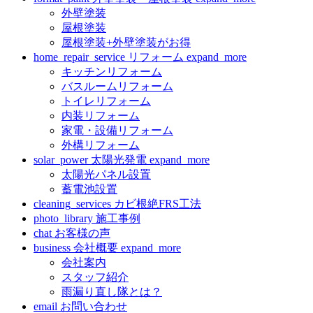
外壁塗装
屋根塗装
屋根塗装+外壁塗装がお得
home_repair_service
リフォーム
expand_more
キッチンリフォーム
バスルームリフォーム
トイレリフォーム
内装リフォーム
家電・設備リフォーム
外構リフォーム
solar_power
太陽光発電
expand_more
太陽光パネル設置
蓄電池設置
cleaning_services
カビ根絶FRS工法
photo_library
施工事例
chat
お客様の声
business
会社概要
expand_more
会社案内
スタッフ紹介
雨漏り直し隊とは？
email
お問い合わせ