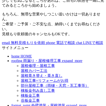
少しでも気になるところがあれば、ご自宅の状態を一緒に見
てみるところから始めましょう。
もちろん、無理な営業やしつこい追いかけは一切ありませ
ん。
ご希望・ご予算・ご不安な点、納得いくまでお尋ねくださ
い。
見積もり依頼後のキャンセルもOKです。
email
無料見積もりを依頼
phone
電話で相談
chat
LINEで相談
サイトメニュー
home
HOME
roofing
雨漏り・屋根修理工事
expand_more
屋根修理・屋根工事
屋根カバー工法
屋根葺き替え・葺き直し
屋根工事+リフォームがお得
部分屋根工事（雨樋・天窓・瓦工事等）
棟板金包み直し工事
棟板金工事
谷板金工事
format_paint
外壁塗装・屋根塗装
expand_more