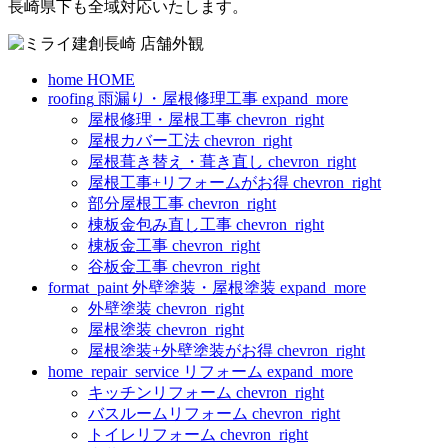
長崎県下も全域対応いたします。
home
HOME
roofing
雨漏り・屋根修理工事
expand_more
屋根修理・屋根工事
chevron_right
屋根カバー工法
chevron_right
屋根葺き替え・葺き直し
chevron_right
屋根工事+リフォームがお得
chevron_right
部分屋根工事
chevron_right
棟板金包み直し工事
chevron_right
棟板金工事
chevron_right
谷板金工事
chevron_right
format_paint
外壁塗装・屋根塗装
expand_more
外壁塗装
chevron_right
屋根塗装
chevron_right
屋根塗装+外壁塗装がお得
chevron_right
home_repair_service
リフォーム
expand_more
キッチンリフォーム
chevron_right
バスルームリフォーム
chevron_right
トイレリフォーム
chevron_right