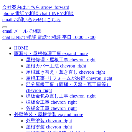
会社案内はこちら
arrow_forward
phone
電話で相談
chat
LINEで相談
email
お問い合わせはこちら
email
メールで相談
chat
LINEで相談
電話で相談
平日 10:00-17:00
HOME
雨漏り・屋根修理工事
expand_more
屋根修理・屋根工事
chevron_right
屋根カバー工法
chevron_right
屋根葺き替え・葺き直し
chevron_right
屋根工事+リフォームがお得
chevron_right
部分屋根工事（雨樋・天窓・瓦工事等）
chevron_right
棟板金包み直し工事
chevron_right
棟板金工事
chevron_right
谷板金工事
chevron_right
外壁塗装・屋根塗装
expand_more
外壁塗装
chevron_right
屋根塗装
chevron_right