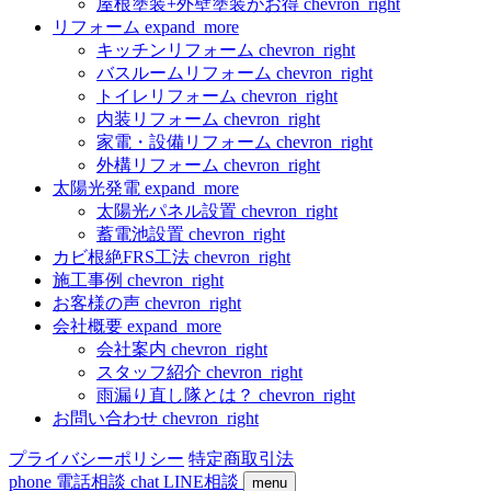
屋根塗装+外壁塗装がお得
chevron_right
リフォーム
expand_more
キッチンリフォーム
chevron_right
バスルームリフォーム
chevron_right
トイレリフォーム
chevron_right
内装リフォーム
chevron_right
家電・設備リフォーム
chevron_right
外構リフォーム
chevron_right
太陽光発電
expand_more
太陽光パネル設置
chevron_right
蓄電池設置
chevron_right
カビ根絶FRS工法
chevron_right
施工事例
chevron_right
お客様の声
chevron_right
会社概要
expand_more
会社案内
chevron_right
スタッフ紹介
chevron_right
雨漏り直し隊とは？
chevron_right
お問い合わせ
chevron_right
プライバシーポリシー
特定商取引法
phone
電話相談
chat
LINE相談
menu