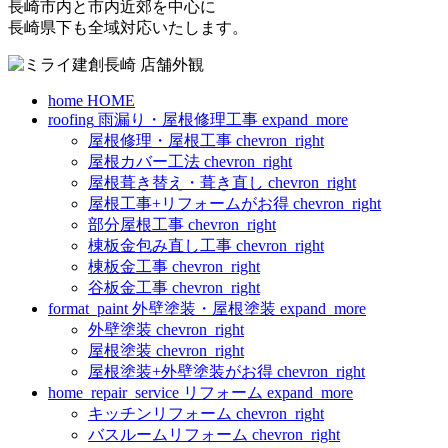
長崎市内と市内近郊を中心に
長崎県下も全域対応いたします。
home
HOME
roofing
雨漏り・屋根修理工事
expand_more
屋根修理・屋根工事
chevron_right
屋根カバー工法
chevron_right
屋根葺き替え・葺き直し
chevron_right
屋根工事+リフォームがお得
chevron_right
部分屋根工事
chevron_right
棟板金包み直し工事
chevron_right
棟板金工事
chevron_right
谷板金工事
chevron_right
format_paint
外壁塗装・屋根塗装
expand_more
外壁塗装
chevron_right
屋根塗装
chevron_right
屋根塗装+外壁塗装がお得
chevron_right
home_repair_service
リフォーム
expand_more
キッチンリフォーム
chevron_right
バスルームリフォーム
chevron_right