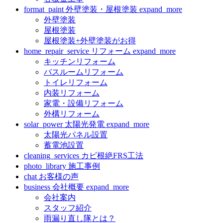
format_paint
外壁塗装・屋根塗装
expand_more
外壁塗装
屋根塗装
屋根塗装+外壁塗装がお得
home_repair_service
リフォーム
expand_more
キッチンリフォーム
バスルームリフォーム
トイレリフォーム
内装リフォーム
家電・設備リフォーム
外構リフォーム
solar_power
太陽光発電
expand_more
太陽光パネル設置
蓄電池設置
cleaning_services
カビ根絶FRS工法
photo_library
施工事例
chat
お客様の声
business
会社概要
expand_more
会社案内
スタッフ紹介
雨漏り直し隊とは？