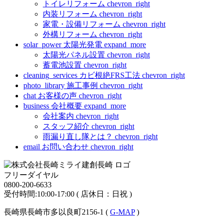
トイレリフォーム
chevron_right
内装リフォーム
chevron_right
家電・設備リフォーム
chevron_right
外構リフォーム
chevron_right
solar_power
太陽光発電
expand_more
太陽光パネル設置
chevron_right
蓄電池設置
chevron_right
cleaning_services
カビ根絶FRS工法
chevron_right
photo_library
施工事例
chevron_right
chat
お客様の声
chevron_right
business
会社概要
expand_more
会社案内
chevron_right
スタッフ紹介
chevron_right
雨漏り直し隊とは？
chevron_right
email
お問い合わせ
chevron_right
フリーダイヤル
0800-200-6633
受付時間:10:00-17:00 ( 店休日：日祝 )
長崎県長崎市多以良町2156-1 (
G-MAP
)