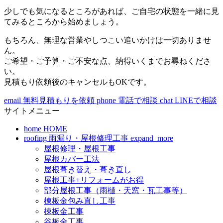
少しでも気になるところがあれば、ご自宅の状態を一緒に見
てみるところから始めましょう。
もちろん、無理な営業やしつこい追いかけは一切ありませ
ん。
ご希望・ご予算・ご不安な点、納得いくまでお尋ねくださ
い。
見積もり依頼後のキャンセルもOKです。
email
無料見積もりを依頼
phone
電話で相談
chat
LINEで相談
サイトメニュー
home
HOME
roofing
雨漏り・屋根修理工事
expand_more
屋根修理・屋根工事
屋根カバー工法
屋根葺き替え・葺き直し
屋根工事+リフォームがお得
部分屋根工事（雨樋・天窓・瓦工事等）
棟板金包み直し工事
棟板金工事
谷板金工事