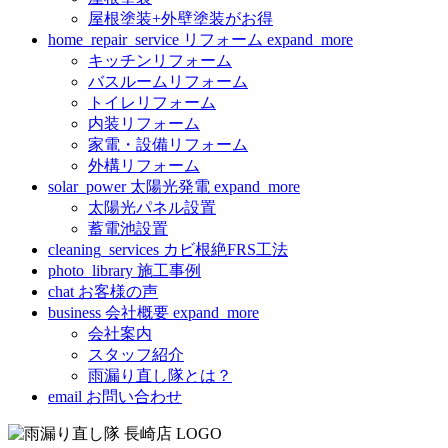
屋根塗装+外壁塗装がお得
home_repair_service
リフォーム
expand_more
キッチンリフォーム
バスルームリフォーム
トイレリフォーム
内装リフォーム
家電・設備リフォーム
外構リフォーム
solar_power
太陽光発電
expand_more
太陽光パネル設置
蓄電池設置
cleaning_services
カビ根絶FRS工法
photo_library
施工事例
chat
お客様の声
business
会社概要
expand_more
会社案内
スタッフ紹介
雨漏り直し隊とは？
email
お問い合わせ