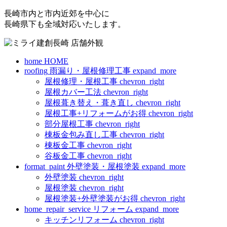
長崎市内と市内近郊を中心に
長崎県下も全域対応いたします。
home
HOME
roofing
雨漏り・屋根修理工事
expand_more
屋根修理・屋根工事
chevron_right
屋根カバー工法
chevron_right
屋根葺き替え・葺き直し
chevron_right
屋根工事+リフォームがお得
chevron_right
部分屋根工事
chevron_right
棟板金包み直し工事
chevron_right
棟板金工事
chevron_right
谷板金工事
chevron_right
format_paint
外壁塗装・屋根塗装
expand_more
外壁塗装
chevron_right
屋根塗装
chevron_right
屋根塗装+外壁塗装がお得
chevron_right
home_repair_service
リフォーム
expand_more
キッチンリフォーム
chevron_right