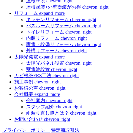
屋根塗装
chevron_right
屋根塗装+外壁塗装がお得
chevron_right
リフォーム
expand_more
キッチンリフォーム
chevron_right
バスルームリフォーム
chevron_right
トイレリフォーム
chevron_right
内装リフォーム
chevron_right
家電・設備リフォーム
chevron_right
外構リフォーム
chevron_right
太陽光発電
expand_more
太陽光パネル設置
chevron_right
蓄電池設置
chevron_right
カビ根絶FRS工法
chevron_right
施工事例
chevron_right
お客様の声
chevron_right
会社概要
expand_more
会社案内
chevron_right
スタッフ紹介
chevron_right
雨漏り直し隊とは？
chevron_right
お問い合わせ
chevron_right
プライバシーポリシー
特定商取引法