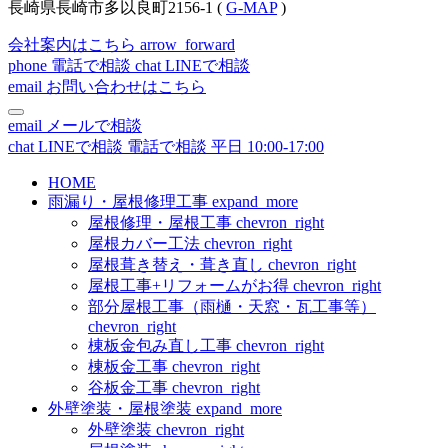
長崎県長崎市多以良町2156-1 (
G-MAP
)
会社案内はこちら
arrow_forward
phone
電話で相談
chat
LINEで相談
email
お問い合わせはこちら
email
メールで相談
chat
LINEで相談
電話で相談
平日 10:00-17:00
HOME
雨漏り・屋根修理工事
expand_more
屋根修理・屋根工事
chevron_right
屋根カバー工法
chevron_right
屋根葺き替え・葺き直し
chevron_right
屋根工事+リフォームがお得
chevron_right
部分屋根工事（雨樋・天窓・瓦工事等）
chevron_right
棟板金包み直し工事
chevron_right
棟板金工事
chevron_right
谷板金工事
chevron_right
外壁塗装・屋根塗装
expand_more
外壁塗装
chevron_right