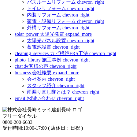
バスルームリフォーム
chevron_right
トイレリフォーム
chevron_right
内装リフォーム
chevron_right
家電・設備リフォーム
chevron_right
外構リフォーム
chevron_right
solar_power
太陽光発電
expand_more
太陽光パネル設置
chevron_right
蓄電池設置
chevron_right
cleaning_services
カビ根絶FRS工法
chevron_right
photo_library
施工事例
chevron_right
chat
お客様の声
chevron_right
business
会社概要
expand_more
会社案内
chevron_right
スタッフ紹介
chevron_right
雨漏り直し隊とは？
chevron_right
email
お問い合わせ
chevron_right
フリーダイヤル
0800-200-6633
受付時間:10:00-17:00 ( 店休日：日祝 )