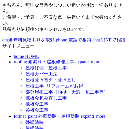
もちろん、無理な営業やしつこい追いかけは一切ありませ
ん。
ご希望・ご予算・ご不安な点、納得いくまでお尋ねくださ
い。
見積もり依頼後のキャンセルもOKです。
email
無料見積もりを依頼
phone
電話で相談
chat
LINEで相談
サイトメニュー
home
HOME
roofing
雨漏り・屋根修理工事
expand_more
屋根修理・屋根工事
屋根カバー工法
屋根葺き替え・葺き直し
屋根工事+リフォームがお得
部分屋根工事（雨樋・天窓・瓦工事等）
棟板金包み直し工事
棟板金工事
谷板金工事
format_paint
外壁塗装・屋根塗装
expand_more
外壁塗装
屋根塗装