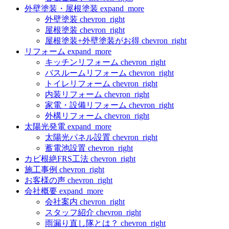
外壁塗装・屋根塗装
expand_more
外壁塗装
chevron_right
屋根塗装
chevron_right
屋根塗装+外壁塗装がお得
chevron_right
リフォーム
expand_more
キッチンリフォーム
chevron_right
バスルームリフォーム
chevron_right
トイレリフォーム
chevron_right
内装リフォーム
chevron_right
家電・設備リフォーム
chevron_right
外構リフォーム
chevron_right
太陽光発電
expand_more
太陽光パネル設置
chevron_right
蓄電池設置
chevron_right
カビ根絶FRS工法
chevron_right
施工事例
chevron_right
お客様の声
chevron_right
会社概要
expand_more
会社案内
chevron_right
スタッフ紹介
chevron_right
雨漏り直し隊とは？
chevron_right