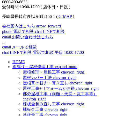
0800-200-6633
受付時間:10:00-17:00 ( 店休日：日祝 )
長崎県長崎市多以良町2156-1 (
G-MAP
)
会社案内はこちら
arrow_forward
phone
電話で相談
chat
LINEで相談
email
お問い合わせはこちら
email
メールで相談
chat
LINEで相談
電話で相談
平日 10:00-17:00
HOME
雨漏り・屋根修理工事
expand_more
屋根修理・屋根工事
chevron_right
屋根カバー工法
chevron_right
屋根葺き替え・葺き直し
chevron_right
屋根工事+リフォームがお得
chevron_right
部分屋根工事（雨樋・天窓・瓦工事等）
chevron_right
棟板金包み直し工事
chevron_right
棟板金工事
chevron_right
谷板金工事
chevron_right