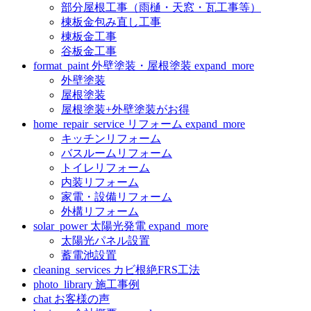
部分屋根工事（雨樋・天窓・瓦工事等）
棟板金包み直し工事
棟板金工事
谷板金工事
format_paint
外壁塗装・屋根塗装
expand_more
外壁塗装
屋根塗装
屋根塗装+外壁塗装がお得
home_repair_service
リフォーム
expand_more
キッチンリフォーム
バスルームリフォーム
トイレリフォーム
内装リフォーム
家電・設備リフォーム
外構リフォーム
solar_power
太陽光発電
expand_more
太陽光パネル設置
蓄電池設置
cleaning_services
カビ根絶FRS工法
photo_library
施工事例
chat
お客様の声