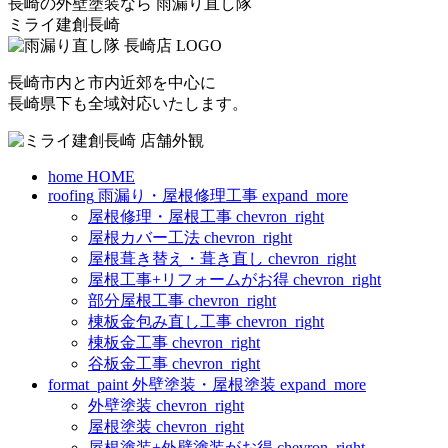
長崎の外壁塗装なら
雨漏り直し隊
ミライ建創長崎
長崎市内と市内近郊を中心に
長崎県下も全域対応いたします。
home
HOME
roofing
雨漏り・屋根修理工事
expand_more
屋根修理・屋根工事
chevron_right
屋根カバー工法
chevron_right
屋根葺き替え・葺き直し
chevron_right
屋根工事+リフォームがお得
chevron_right
部分屋根工事
chevron_right
棟板金包み直し工事
chevron_right
棟板金工事
chevron_right
谷板金工事
chevron_right
format_paint
外壁塗装・屋根塗装
expand_more
外壁塗装
chevron_right
屋根塗装
chevron_right
屋根塗装+外壁塗装がお得
chevron_right