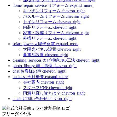
home_repair_service
リフォーム
expand_more
キッチンリフォーム
chevron_right
バスルームリフォーム
chevron_right
トイレリフォーム
chevron_right
内装リフォーム
chevron_right
家電・設備リフォーム
chevron_right
外構リフォーム
chevron_right
solar_power
太陽光発電
expand_more
太陽光パネル設置
chevron_right
蓄電池設置
chevron_right
cleaning_services
カビ根絶FRS工法
chevron_right
photo_library
施工事例
chevron_right
chat
お客様の声
chevron_right
business
会社概要
expand_more
会社案内
chevron_right
スタッフ紹介
chevron_right
雨漏り直し隊とは？
chevron_right
email
お問い合わせ
chevron_right
フリーダイヤル