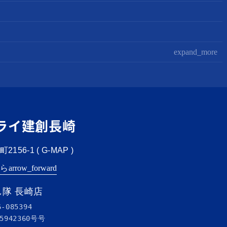
expand_more
ライ建創長崎
156-1 (
G-MAP
)
ちら
arrow_forward
隊 長崎店
6-085394
5942360号
号