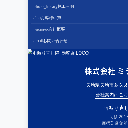
部分屋根工事（雨樋・天窓・瓦工事等）
トイレリフォーム
蓄電池設置
photo_library
施工事例
棟板金包み直し工事
内装リフォーム
chat
お客様の声
棟板金工事
家電・設備リフォーム
business
会社概要
谷板金工事
外構リフォーム
会社案内
email
お問い合わせ
スタッフ紹介
雨漏り直し隊とは？
株式会社 ミ
長崎県長崎市多以良町2
会社案内はこ
雨漏り直し
商願
201
商標登録 第
第