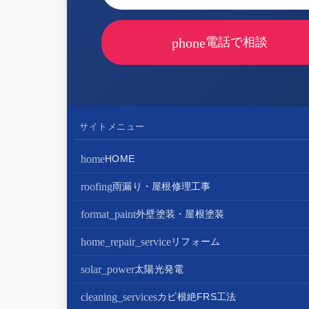
phone
電話で相談
サイトメニュー
home
HOME
roofing
雨漏り・屋根修理工事
屋根修理・屋根工事
format_paint
外壁塗装・屋根塗装
屋根カバー工法
外壁塗装
home_repair_service
リフォーム
屋根葺き替え・葺き直し
屋根塗装
キッチンリフォーム
solar_power
太陽光発電
屋根工事+リフォームがお得
屋根塗装+外壁塗装がお得
バスルームリフォーム
太陽光パネル設置
cleaning_services
カビ根絶FRS工法