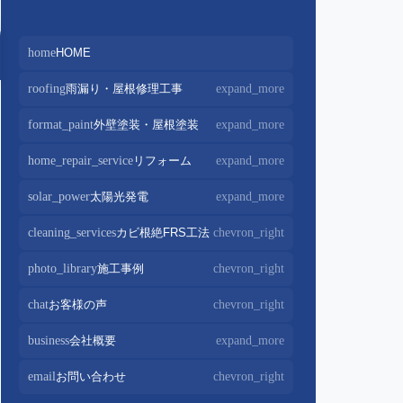
home
HOME
roofing
雨漏り・屋根修理工事
expand_more
屋根修理・屋根工事
chevron_right
format_paint
外壁塗装・屋根塗装
expand_more
屋根カバー工法
chevron_right
外壁塗装
chevron_right
home_repair_service
リフォーム
expand_more
屋根葺き替え・葺き直し
chevron_right
屋根塗装
chevron_right
キッチンリフォーム
chevron_right
solar_power
太陽光発電
expand_more
屋根工事+リフォームがお得
chevron_right
屋根塗装+外壁塗装がお得
chevron_right
バスルームリフォーム
chevron_right
太陽光パネル設置
chevron_right
cleaning_services
カビ根絶FRS工法
chevron_right
部分屋根工事
chevron_right
トイレリフォーム
chevron_right
蓄電池設置
chevron_right
photo_library
施工事例
chevron_right
棟板金包み直し工事
chevron_right
内装リフォーム
chevron_right
棟板金工事
chevron_right
chat
お客様の声
chevron_right
家電・設備リフォーム
chevron_right
谷板金工事
chevron_right
business
会社概要
expand_more
外構リフォーム
chevron_right
会社案内
chevron_right
email
お問い合わせ
chevron_right
スタッフ紹介
chevron_right