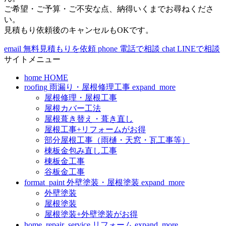
ご希望・ご予算・ご不安な点、納得いくまでお尋ねくださ
い。
見積もり依頼後のキャンセルもOKです。
email
無料見積もりを依頼
phone
電話で相談
chat
LINEで相談
サイトメニュー
home
HOME
roofing
雨漏り・屋根修理工事
expand_more
屋根修理・屋根工事
屋根カバー工法
屋根葺き替え・葺き直し
屋根工事+リフォームがお得
部分屋根工事（雨樋・天窓・瓦工事等）
棟板金包み直し工事
棟板金工事
谷板金工事
format_paint
外壁塗装・屋根塗装
expand_more
外壁塗装
屋根塗装
屋根塗装+外壁塗装がお得
home_repair_service
リフォーム
expand_more