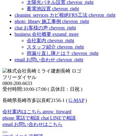
太陽光パネル設置
chevron_right
蓄電池設置
chevron_right
cleaning_services
カビ根絶FRS工法
chevron_right
photo_library
施工事例
chevron_right
chat
お客様の声
chevron_right
business
会社概要
expand_more
会社案内
chevron_right
スタッフ紹介
chevron_right
雨漏り直し隊とは？
chevron_right
email
お問い合わせ
chevron_right
フリーダイヤル
0800-200-6633
受付時間:10:00-17:00 ( 店休日：日祝 )
長崎県長崎市多以良町2156-1 (
G-MAP
)
会社案内はこちら
arrow_forward
phone
電話で相談
chat
LINEで相談
email
お問い合わせはこちら