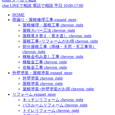
email
メールで相談
chat
LINEで相談
電話で相談
平日 10:00-17:00
HOME
雨漏り・屋根修理工事
expand_more
屋根修理・屋根工事
chevron_right
屋根カバー工法
chevron_right
屋根葺き替え・葺き直し
chevron_right
屋根工事+リフォームがお得
chevron_right
部分屋根工事（雨樋・天窓・瓦工事等）
chevron_right
棟板金包み直し工事
chevron_right
棟板金工事
chevron_right
谷板金工事
chevron_right
外壁塗装・屋根塗装
expand_more
外壁塗装
chevron_right
屋根塗装
chevron_right
屋根塗装+外壁塗装がお得
chevron_right
リフォーム
expand_more
キッチンリフォーム
chevron_right
バスルームリフォーム
chevron_right
トイレリフォーム
chevron_right