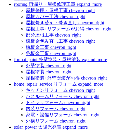
roofing
雨漏り・屋根修理工事
expand_more
屋根修理・屋根工事
chevron_right
屋根カバー工法
chevron_right
屋根葺き替え・葺き直し
chevron_right
屋根工事+リフォームがお得
chevron_right
部分屋根工事
chevron_right
棟板金包み直し工事
chevron_right
棟板金工事
chevron_right
谷板金工事
chevron_right
format_paint
外壁塗装・屋根塗装
expand_more
外壁塗装
chevron_right
屋根塗装
chevron_right
屋根塗装+外壁塗装がお得
chevron_right
home_repair_service
リフォーム
expand_more
キッチンリフォーム
chevron_right
バスルームリフォーム
chevron_right
トイレリフォーム
chevron_right
内装リフォーム
chevron_right
家電・設備リフォーム
chevron_right
外構リフォーム
chevron_right
solar_power
太陽光発電
expand_more