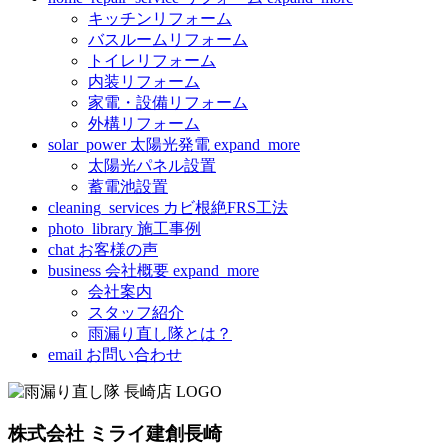
キッチンリフォーム
バスルームリフォーム
トイレリフォーム
内装リフォーム
家電・設備リフォーム
外構リフォーム
solar_power
太陽光発電
expand_more
太陽光パネル設置
蓄電池設置
cleaning_services
カビ根絶FRS工法
photo_library
施工事例
chat
お客様の声
business
会社概要
expand_more
会社案内
スタッフ紹介
雨漏り直し隊とは？
email
お問い合わせ
株式会社 ミライ建創長崎