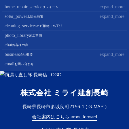
屋根カバー工法
home_repair_service
expand_more
外壁塗装
リフォーム
屋根葺き替え・葺き直し
屋根塗装
solar_power
expand_more
キッチンリフォーム
太陽光発電
屋根工事+リフォームがお得
屋根塗装+外壁塗装がお得
バスルームリフォーム
cleaning_services
太陽光パネル設置
カビ根絶FRS工法
部分屋根工事（雨樋・天窓・瓦工事等）
トイレリフォーム
蓄電池設置
photo_library
施工事例
棟板金包み直し工事
内装リフォーム
chat
お客様の声
棟板金工事
家電・設備リフォーム
business
expand_more
会社概要
谷板金工事
外構リフォーム
email
会社案内
お問い合わせ
スタッフ紹介
雨漏り直し隊とは？
株式会社 ミライ建創長崎
長崎県長崎市多以良町2156-1 (
G-MAP
)
会社案内はこちら
arrow_forward