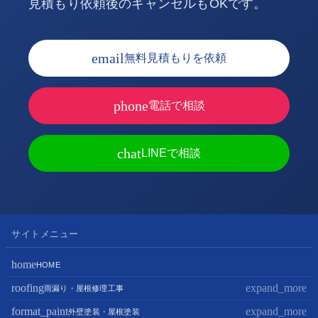
見積もり依頼後のキャンセルもOKです。
email
無料見積もりを依頼
phone
電話で相談
chat
LINEで相談
サイトメニュー
home
HOME
roofing
expand_more
雨漏り・屋根修理工事
format_paint
expand_more
屋根修理・屋根工事
外壁塗装・屋根塗装