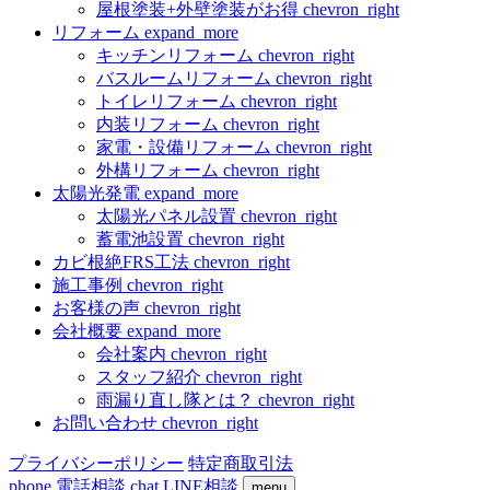
屋根塗装+外壁塗装がお得
chevron_right
リフォーム
expand_more
キッチンリフォーム
chevron_right
バスルームリフォーム
chevron_right
トイレリフォーム
chevron_right
内装リフォーム
chevron_right
家電・設備リフォーム
chevron_right
外構リフォーム
chevron_right
太陽光発電
expand_more
太陽光パネル設置
chevron_right
蓄電池設置
chevron_right
カビ根絶FRS工法
chevron_right
施工事例
chevron_right
お客様の声
chevron_right
会社概要
expand_more
会社案内
chevron_right
スタッフ紹介
chevron_right
雨漏り直し隊とは？
chevron_right
お問い合わせ
chevron_right
プライバシーポリシー
特定商取引法
phone
電話相談
chat
LINE相談
menu