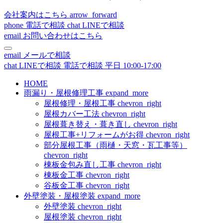
会社案内はこちら
arrow_forward
phone
電話で相談
chat
LINEで相談
email
お問い合わせはこちら
email
メールで相談
chat
LINEで相談
電話で相談
平日 10:00-17:00
HOME
雨漏り・屋根修理工事
expand_more
屋根修理・屋根工事
chevron_right
屋根カバー工法
chevron_right
屋根葺き替え・葺き直し
chevron_right
屋根工事+リフォームがお得
chevron_right
部分屋根工事（雨樋・天窓・瓦工事等）
chevron_right
棟板金包み直し工事
chevron_right
棟板金工事
chevron_right
谷板金工事
chevron_right
外壁塗装・屋根塗装
expand_more
外壁塗装
chevron_right
屋根塗装
chevron_right