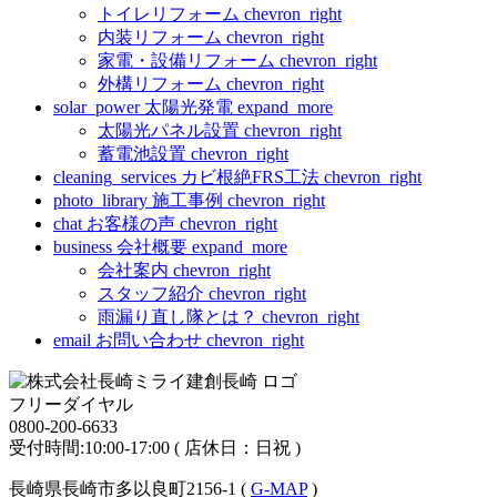
トイレリフォーム
chevron_right
内装リフォーム
chevron_right
家電・設備リフォーム
chevron_right
外構リフォーム
chevron_right
solar_power
太陽光発電
expand_more
太陽光パネル設置
chevron_right
蓄電池設置
chevron_right
cleaning_services
カビ根絶FRS工法
chevron_right
photo_library
施工事例
chevron_right
chat
お客様の声
chevron_right
business
会社概要
expand_more
会社案内
chevron_right
スタッフ紹介
chevron_right
雨漏り直し隊とは？
chevron_right
email
お問い合わせ
chevron_right
フリーダイヤル
0800-200-6633
受付時間:10:00-17:00 ( 店休日：日祝 )
長崎県長崎市多以良町2156-1 (
G-MAP
)