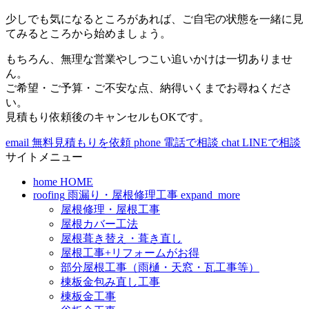
少しでも気になるところがあれば、ご自宅の状態を一緒に見
てみるところから始めましょう。
もちろん、無理な営業やしつこい追いかけは一切ありませ
ん。
ご希望・ご予算・ご不安な点、納得いくまでお尋ねくださ
い。
見積もり依頼後のキャンセルもOKです。
email
無料見積もりを依頼
phone
電話で相談
chat
LINEで相談
サイトメニュー
home
HOME
roofing
雨漏り・屋根修理工事
expand_more
屋根修理・屋根工事
屋根カバー工法
屋根葺き替え・葺き直し
屋根工事+リフォームがお得
部分屋根工事（雨樋・天窓・瓦工事等）
棟板金包み直し工事
棟板金工事