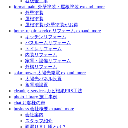
谷板金工事
format_paint
外壁塗装・屋根塗装
expand_more
外壁塗装
屋根塗装
屋根塗装+外壁塗装がお得
home_repair_service
リフォーム
expand_more
キッチンリフォーム
バスルームリフォーム
トイレリフォーム
内装リフォーム
家電・設備リフォーム
外構リフォーム
solar_power
太陽光発電
expand_more
太陽光パネル設置
蓄電池設置
cleaning_services
カビ根絶FRS工法
photo_library
施工事例
chat
お客様の声
business
会社概要
expand_more
会社案内
スタッフ紹介
雨漏り直し隊とは？