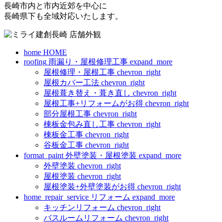
長崎市内と市内近郊を中心に
長崎県下も全域対応いたします。
home
HOME
roofing
雨漏り・屋根修理工事
expand_more
屋根修理・屋根工事
chevron_right
屋根カバー工法
chevron_right
屋根葺き替え・葺き直し
chevron_right
屋根工事+リフォームがお得
chevron_right
部分屋根工事
chevron_right
棟板金包み直し工事
chevron_right
棟板金工事
chevron_right
谷板金工事
chevron_right
format_paint
外壁塗装・屋根塗装
expand_more
外壁塗装
chevron_right
屋根塗装
chevron_right
屋根塗装+外壁塗装がお得
chevron_right
home_repair_service
リフォーム
expand_more
キッチンリフォーム
chevron_right
バスルームリフォーム
chevron_right