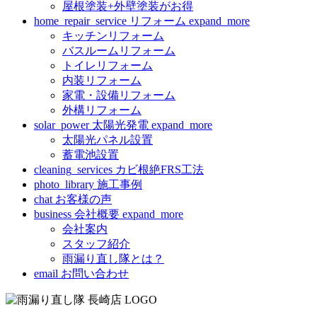
屋根塗装+外壁塗装がお得
home_repair_service
リフォーム
expand_more
キッチンリフォーム
バスルームリフォーム
トイレリフォーム
内装リフォーム
家電・設備リフォーム
外構リフォーム
solar_power
太陽光発電
expand_more
太陽光パネル設置
蓄電池設置
cleaning_services
カビ根絶FRS工法
photo_library
施工事例
chat
お客様の声
business
会社概要
expand_more
会社案内
スタッフ紹介
雨漏り直し隊とは？
email
お問い合わせ