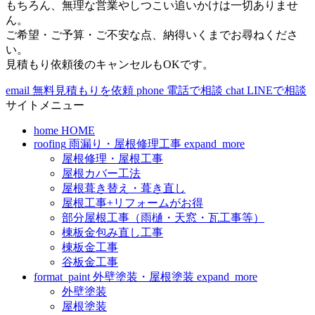
もちろん、無理な営業やしつこい追いかけは一切ありませ
ん。
ご希望・ご予算・ご不安な点、納得いくまでお尋ねくださ
い。
見積もり依頼後のキャンセルもOKです。
email
無料見積もりを依頼
phone
電話で相談
chat
LINEで相談
サイトメニュー
home
HOME
roofing
雨漏り・屋根修理工事
expand_more
屋根修理・屋根工事
屋根カバー工法
屋根葺き替え・葺き直し
屋根工事+リフォームがお得
部分屋根工事（雨樋・天窓・瓦工事等）
棟板金包み直し工事
棟板金工事
谷板金工事
format_paint
外壁塗装・屋根塗装
expand_more
外壁塗装
屋根塗装