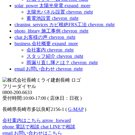
solar_power
太陽光発電
expand_more
太陽光パネル設置
chevron_right
蓄電池設置
chevron_right
cleaning_services
カビ根絶FRS工法
chevron_right
photo_library
施工事例
chevron_right
chat
お客様の声
chevron_right
business
会社概要
expand_more
会社案内
chevron_right
スタッフ紹介
chevron_right
雨漏り直し隊とは？
chevron_right
email
お問い合わせ
chevron_right
フリーダイヤル
0800-200-6633
受付時間:10:00-17:00 ( 店休日：日祝 )
長崎県長崎市多以良町2156-1 (
G-MAP
)
会社案内はこちら
arrow_forward
phone
電話で相談
chat
LINEで相談
email
お問い合わせはこちら