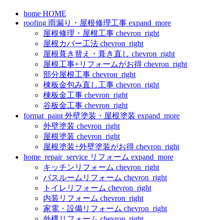
home
HOME
roofing
雨漏り・屋根修理工事
expand_more
屋根修理・屋根工事
chevron_right
屋根カバー工法
chevron_right
屋根葺き替え・葺き直し
chevron_right
屋根工事+リフォームがお得
chevron_right
部分屋根工事
chevron_right
棟板金包み直し工事
chevron_right
棟板金工事
chevron_right
谷板金工事
chevron_right
format_paint
外壁塗装・屋根塗装
expand_more
外壁塗装
chevron_right
屋根塗装
chevron_right
屋根塗装+外壁塗装がお得
chevron_right
home_repair_service
リフォーム
expand_more
キッチンリフォーム
chevron_right
バスルームリフォーム
chevron_right
トイレリフォーム
chevron_right
内装リフォーム
chevron_right
家電・設備リフォーム
chevron_right
外構リフォーム
chevron_right