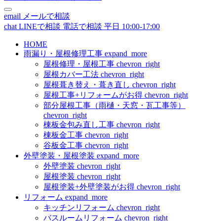
email
メールで相談
chat
LINEで相談
電話で相談
平日 10:00-17:00
HOME
雨漏り・屋根修理工事
expand_more
屋根修理・屋根工事
chevron_right
屋根カバー工法
chevron_right
屋根葺き替え・葺き直し
chevron_right
屋根工事+リフォームがお得
chevron_right
部分屋根工事（雨樋・天窓・瓦工事等）
chevron_right
棟板金包み直し工事
chevron_right
棟板金工事
chevron_right
谷板金工事
chevron_right
外壁塗装・屋根塗装
expand_more
外壁塗装
chevron_right
屋根塗装
chevron_right
屋根塗装+外壁塗装がお得
chevron_right
リフォーム
expand_more
キッチンリフォーム
chevron_right
バスルームリフォーム
chevron_right