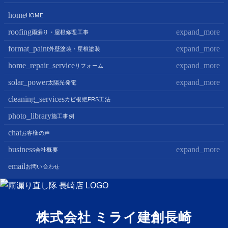
home
HOME
roofing
expand_more
雨漏り・屋根修理工事
format_paint
expand_more
屋根修理・屋根工事
外壁塗装・屋根塗装
屋根カバー工法
home_repair_service
expand_more
外壁塗装
リフォーム
屋根葺き替え・葺き直し
屋根塗装
solar_power
expand_more
キッチンリフォーム
太陽光発電
屋根工事+リフォームがお得
屋根塗装+外壁塗装がお得
バスルームリフォーム
cleaning_services
太陽光パネル設置
カビ根絶FRS工法
部分屋根工事（雨樋・天窓・瓦工事等）
トイレリフォーム
蓄電池設置
photo_library
施工事例
棟板金包み直し工事
内装リフォーム
chat
お客様の声
棟板金工事
家電・設備リフォーム
business
expand_more
会社概要
谷板金工事
外構リフォーム
email
会社案内
お問い合わせ
スタッフ紹介
雨漏り直し隊とは？
株式会社 ミライ建創長崎