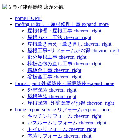
home
HOME
roofing
雨漏り・屋根修理工事
expand_more
屋根修理・屋根工事
chevron_right
屋根カバー工法
chevron_right
屋根葺き替え・葺き直し
chevron_right
屋根工事+リフォームがお得
chevron_right
部分屋根工事
chevron_right
棟板金包み直し工事
chevron_right
棟板金工事
chevron_right
谷板金工事
chevron_right
format_paint
外壁塗装・屋根塗装
expand_more
外壁塗装
chevron_right
屋根塗装
chevron_right
屋根塗装+外壁塗装がお得
chevron_right
home_repair_service
リフォーム
expand_more
キッチンリフォーム
chevron_right
バスルームリフォーム
chevron_right
トイレリフォーム
chevron_right
内装リフォーム
chevron_right