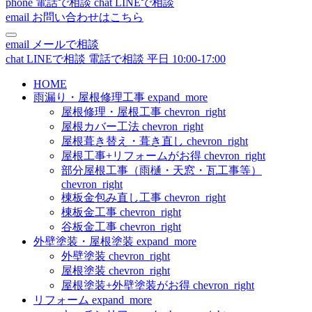
phone
電話で相談
chat
LINEで相談
email
お問い合わせはこちら
email
メールで相談
chat
LINEで相談
電話で相談
平日 10:00-17:00
HOME
雨漏り・屋根修理工事
expand_more
屋根修理・屋根工事
chevron_right
屋根カバー工法
chevron_right
屋根葺き替え・葺き直し
chevron_right
屋根工事+リフォームがお得
chevron_right
部分屋根工事（雨樋・天窓・瓦工事等）
chevron_right
棟板金包み直し工事
chevron_right
棟板金工事
chevron_right
谷板金工事
chevron_right
外壁塗装・屋根塗装
expand_more
外壁塗装
chevron_right
屋根塗装
chevron_right
屋根塗装+外壁塗装がお得
chevron_right
リフォーム
expand_more