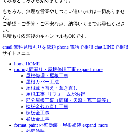
てみるところから始めましょう。
もちろん、無理な営業やしつこい追いかけは一切ありませ
ん。
ご希望・ご予算・ご不安な点、納得いくまでお尋ねくださ
い。
見積もり依頼後のキャンセルもOKです。
email
無料見積もりを依頼
phone
電話で相談
chat
LINEで相談
サイトメニュー
home
HOME
roofing
雨漏り・屋根修理工事
expand_more
屋根修理・屋根工事
屋根カバー工法
屋根葺き替え・葺き直し
屋根工事+リフォームがお得
部分屋根工事（雨樋・天窓・瓦工事等）
棟板金包み直し工事
棟板金工事
谷板金工事
format_paint
外壁塗装・屋根塗装
expand_more
外壁塗装