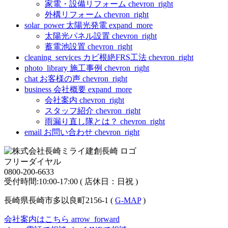
家電・設備リフォーム
chevron_right
外構リフォーム
chevron_right
solar_power
太陽光発電
expand_more
太陽光パネル設置
chevron_right
蓄電池設置
chevron_right
cleaning_services
カビ根絶FRS工法
chevron_right
photo_library
施工事例
chevron_right
chat
お客様の声
chevron_right
business
会社概要
expand_more
会社案内
chevron_right
スタッフ紹介
chevron_right
雨漏り直し隊とは？
chevron_right
email
お問い合わせ
chevron_right
フリーダイヤル
0800-200-6633
受付時間:10:00-17:00 ( 店休日：日祝 )
長崎県長崎市多以良町2156-1 (
G-MAP
)
会社案内はこちら
arrow_forward