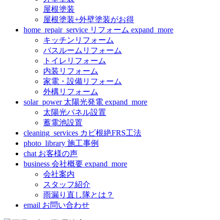
屋根塗装
屋根塗装+外壁塗装がお得
home_repair_service
リフォーム
expand_more
キッチンリフォーム
バスルームリフォーム
トイレリフォーム
内装リフォーム
家電・設備リフォーム
外構リフォーム
solar_power
太陽光発電
expand_more
太陽光パネル設置
蓄電池設置
cleaning_services
カビ根絶FRS工法
photo_library
施工事例
chat
お客様の声
business
会社概要
expand_more
会社案内
スタッフ紹介
雨漏り直し隊とは？
email
お問い合わせ