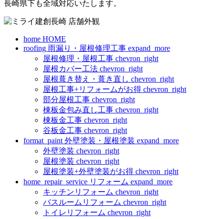
長崎県下も全域対応いたします。
home
HOME
roofing
雨漏り・屋根修理工事
expand_more
屋根修理・屋根工事
chevron_right
屋根カバー工法
chevron_right
屋根葺き替え・葺き直し
chevron_right
屋根工事+リフォームがお得
chevron_right
部分屋根工事
chevron_right
棟板金包み直し工事
chevron_right
棟板金工事
chevron_right
谷板金工事
chevron_right
format_paint
外壁塗装・屋根塗装
expand_more
外壁塗装
chevron_right
屋根塗装
chevron_right
屋根塗装+外壁塗装がお得
chevron_right
home_repair_service
リフォーム
expand_more
キッチンリフォーム
chevron_right
バスルームリフォーム
chevron_right
トイレリフォーム
chevron_right