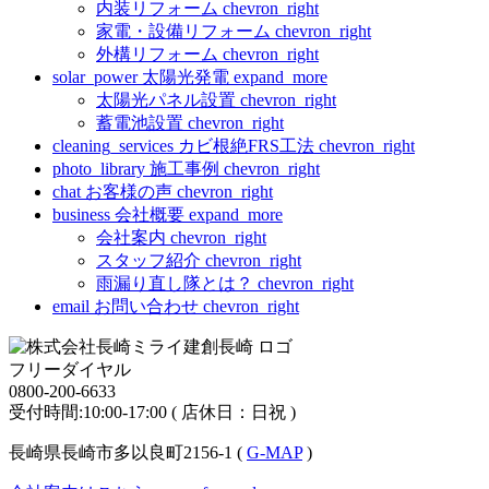
内装リフォーム
chevron_right
家電・設備リフォーム
chevron_right
外構リフォーム
chevron_right
solar_power
太陽光発電
expand_more
太陽光パネル設置
chevron_right
蓄電池設置
chevron_right
cleaning_services
カビ根絶FRS工法
chevron_right
photo_library
施工事例
chevron_right
chat
お客様の声
chevron_right
business
会社概要
expand_more
会社案内
chevron_right
スタッフ紹介
chevron_right
雨漏り直し隊とは？
chevron_right
email
お問い合わせ
chevron_right
フリーダイヤル
0800-200-6633
受付時間:10:00-17:00 ( 店休日：日祝 )
長崎県長崎市多以良町2156-1 (
G-MAP
)