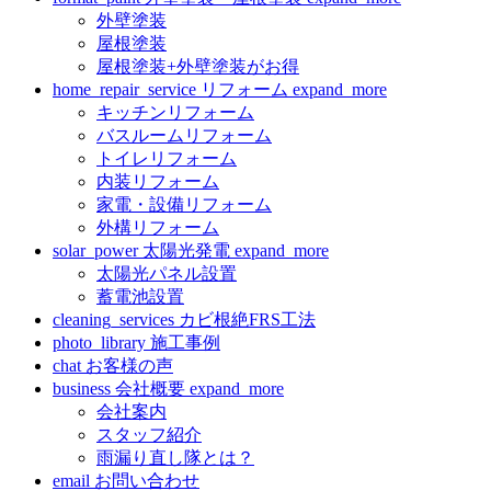
外壁塗装
屋根塗装
屋根塗装+外壁塗装がお得
home_repair_service
リフォーム
expand_more
キッチンリフォーム
バスルームリフォーム
トイレリフォーム
内装リフォーム
家電・設備リフォーム
外構リフォーム
solar_power
太陽光発電
expand_more
太陽光パネル設置
蓄電池設置
cleaning_services
カビ根絶FRS工法
photo_library
施工事例
chat
お客様の声
business
会社概要
expand_more
会社案内
スタッフ紹介
雨漏り直し隊とは？
email
お問い合わせ