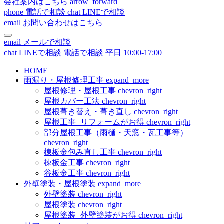
会社案内はこちら
arrow_forward
phone
電話で相談
chat
LINEで相談
email
お問い合わせはこちら
email
メールで相談
chat
LINEで相談
電話で相談
平日 10:00-17:00
HOME
雨漏り・屋根修理工事
expand_more
屋根修理・屋根工事
chevron_right
屋根カバー工法
chevron_right
屋根葺き替え・葺き直し
chevron_right
屋根工事+リフォームがお得
chevron_right
部分屋根工事（雨樋・天窓・瓦工事等）
chevron_right
棟板金包み直し工事
chevron_right
棟板金工事
chevron_right
谷板金工事
chevron_right
外壁塗装・屋根塗装
expand_more
外壁塗装
chevron_right
屋根塗装
chevron_right
屋根塗装+外壁塗装がお得
chevron_right