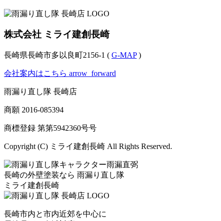
株式会社 ミライ建創長崎
長崎県長崎市多以良町2156-1 (
G-MAP
)
会社案内はこちら
arrow_forward
雨漏り直し隊 長崎店
商願
2016-085394
商標登録 第
第5942360号
号
Copyright (C) ミライ建創長崎 All Rights Reserved.
長崎の外壁塗装なら
雨漏り直し隊
ミライ建創長崎
長崎市内と市内近郊を中心に