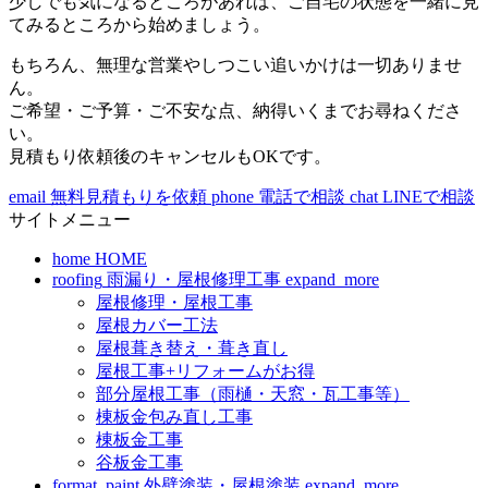
少しでも気になるところがあれば、ご自宅の状態を一緒に見
てみるところから始めましょう。
もちろん、無理な営業やしつこい追いかけは一切ありませ
ん。
ご希望・ご予算・ご不安な点、納得いくまでお尋ねくださ
い。
見積もり依頼後のキャンセルもOKです。
email
無料見積もりを依頼
phone
電話で相談
chat
LINEで相談
サイトメニュー
home
HOME
roofing
雨漏り・屋根修理工事
expand_more
屋根修理・屋根工事
屋根カバー工法
屋根葺き替え・葺き直し
屋根工事+リフォームがお得
部分屋根工事（雨樋・天窓・瓦工事等）
棟板金包み直し工事
棟板金工事
谷板金工事
format_paint
外壁塗装・屋根塗装
expand_more