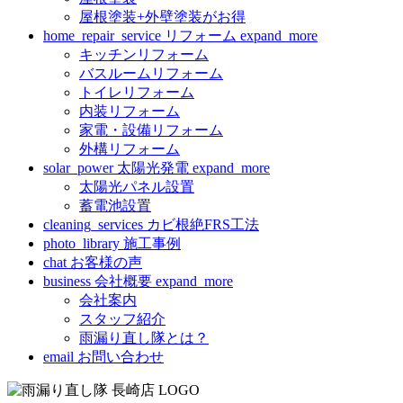
屋根塗装+外壁塗装がお得
home_repair_service
リフォーム
expand_more
キッチンリフォーム
バスルームリフォーム
トイレリフォーム
内装リフォーム
家電・設備リフォーム
外構リフォーム
solar_power
太陽光発電
expand_more
太陽光パネル設置
蓄電池設置
cleaning_services
カビ根絶FRS工法
photo_library
施工事例
chat
お客様の声
business
会社概要
expand_more
会社案内
スタッフ紹介
雨漏り直し隊とは？
email
お問い合わせ