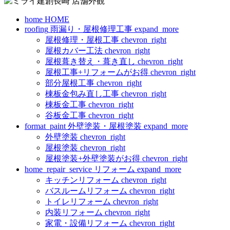
home
HOME
roofing
雨漏り・屋根修理工事
expand_more
屋根修理・屋根工事
chevron_right
屋根カバー工法
chevron_right
屋根葺き替え・葺き直し
chevron_right
屋根工事+リフォームがお得
chevron_right
部分屋根工事
chevron_right
棟板金包み直し工事
chevron_right
棟板金工事
chevron_right
谷板金工事
chevron_right
format_paint
外壁塗装・屋根塗装
expand_more
外壁塗装
chevron_right
屋根塗装
chevron_right
屋根塗装+外壁塗装がお得
chevron_right
home_repair_service
リフォーム
expand_more
キッチンリフォーム
chevron_right
バスルームリフォーム
chevron_right
トイレリフォーム
chevron_right
内装リフォーム
chevron_right
家電・設備リフォーム
chevron_right