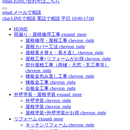
email
お問い合わせはこちら
email
メールで相談
chat
LINEで相談
電話で相談
平日 10:00-17:00
HOME
雨漏り・屋根修理工事
expand_more
屋根修理・屋根工事
chevron_right
屋根カバー工法
chevron_right
屋根葺き替え・葺き直し
chevron_right
屋根工事+リフォームがお得
chevron_right
部分屋根工事（雨樋・天窓・瓦工事等）
chevron_right
棟板金包み直し工事
chevron_right
棟板金工事
chevron_right
谷板金工事
chevron_right
外壁塗装・屋根塗装
expand_more
外壁塗装
chevron_right
屋根塗装
chevron_right
屋根塗装+外壁塗装がお得
chevron_right
リフォーム
expand_more
キッチンリフォーム
chevron_right