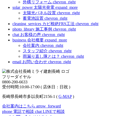
外構リフォーム
chevron_right
solar_power
太陽光発電
expand_more
太陽光パネル設置
chevron_right
蓄電池設置
chevron_right
cleaning_services
カビ根絶FRS工法
chevron_right
photo_library
施工事例
chevron_right
chat
お客様の声
chevron_right
business
会社概要
expand_more
会社案内
chevron_right
スタッフ紹介
chevron_right
雨漏り直し隊とは？
chevron_right
email
お問い合わせ
chevron_right
フリーダイヤル
0800-200-6633
受付時間:10:00-17:00 ( 店休日：日祝 )
長崎県長崎市多以良町2156-1 (
G-MAP
)
会社案内はこちら
arrow_forward
phone
電話で相談
chat
LINEで相談