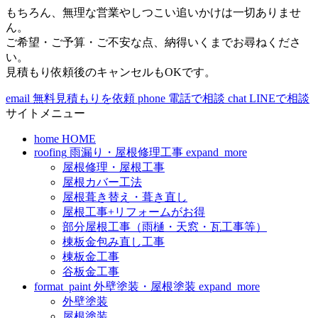
もちろん、無理な営業やしつこい追いかけは一切ありませ
ん。
ご希望・ご予算・ご不安な点、納得いくまでお尋ねくださ
い。
見積もり依頼後のキャンセルもOKです。
email
無料見積もりを依頼
phone
電話で相談
chat
LINEで相談
サイトメニュー
home
HOME
roofing
雨漏り・屋根修理工事
expand_more
屋根修理・屋根工事
屋根カバー工法
屋根葺き替え・葺き直し
屋根工事+リフォームがお得
部分屋根工事（雨樋・天窓・瓦工事等）
棟板金包み直し工事
棟板金工事
谷板金工事
format_paint
外壁塗装・屋根塗装
expand_more
外壁塗装
屋根塗装