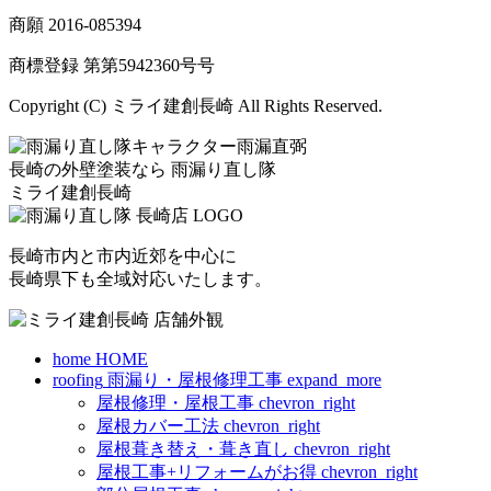
商願
2016-085394
商標登録 第
第5942360号
号
Copyright (C) ミライ建創長崎 All Rights Reserved.
長崎の外壁塗装なら
雨漏り直し隊
ミライ建創長崎
長崎市内と市内近郊を中心に
長崎県下も全域対応いたします。
home
HOME
roofing
雨漏り・屋根修理工事
expand_more
屋根修理・屋根工事
chevron_right
屋根カバー工法
chevron_right
屋根葺き替え・葺き直し
chevron_right
屋根工事+リフォームがお得
chevron_right