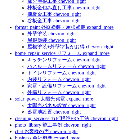
部分屋根工事
chevron_right
棟板金包み直し工事
chevron_right
棟板金工事
chevron_right
谷板金工事
chevron_right
format_paint
外壁塗装・屋根塗装
expand_more
外壁塗装
chevron_right
屋根塗装
chevron_right
屋根塗装+外壁塗装がお得
chevron_right
home_repair_service
リフォーム
expand_more
キッチンリフォーム
chevron_right
バスルームリフォーム
chevron_right
トイレリフォーム
chevron_right
内装リフォーム
chevron_right
家電・設備リフォーム
chevron_right
外構リフォーム
chevron_right
solar_power
太陽光発電
expand_more
太陽光パネル設置
chevron_right
蓄電池設置
chevron_right
cleaning_services
カビ根絶FRS工法
chevron_right
photo_library
施工事例
chevron_right
chat
お客様の声
chevron_right
business
会社概要
expand_more