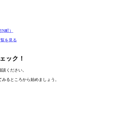
市N町）
一覧を見る
ェック！
相談ください。
てみるところから始めましょう。
。
。