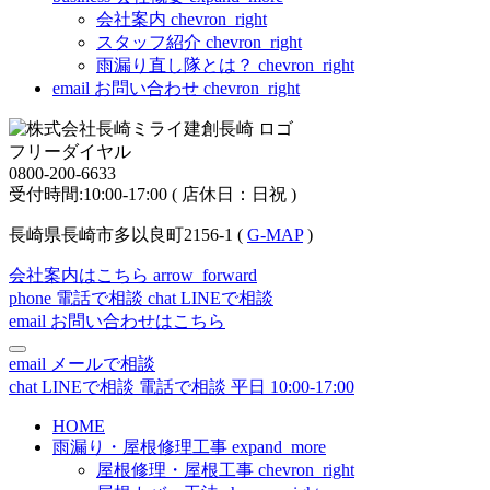
会社案内
chevron_right
スタッフ紹介
chevron_right
雨漏り直し隊とは？
chevron_right
email
お問い合わせ
chevron_right
フリーダイヤル
0800-200-6633
受付時間:10:00-17:00 ( 店休日：日祝 )
長崎県長崎市多以良町2156-1 (
G-MAP
)
会社案内はこちら
arrow_forward
phone
電話で相談
chat
LINEで相談
email
お問い合わせはこちら
email
メールで相談
chat
LINEで相談
電話で相談
平日 10:00-17:00
HOME
雨漏り・屋根修理工事
expand_more
屋根修理・屋根工事
chevron_right