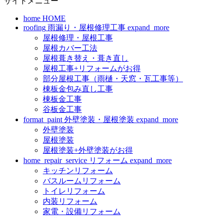
サイトメニュー
home
HOME
roofing
雨漏り・屋根修理工事
expand_more
屋根修理・屋根工事
屋根カバー工法
屋根葺き替え・葺き直し
屋根工事+リフォームがお得
部分屋根工事（雨樋・天窓・瓦工事等）
棟板金包み直し工事
棟板金工事
谷板金工事
format_paint
外壁塗装・屋根塗装
expand_more
外壁塗装
屋根塗装
屋根塗装+外壁塗装がお得
home_repair_service
リフォーム
expand_more
キッチンリフォーム
バスルームリフォーム
トイレリフォーム
内装リフォーム
家電・設備リフォーム