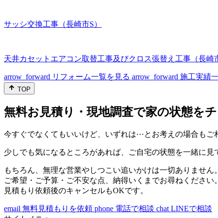
サッシ交換工事（長崎市S）
天井カセットエアコン取替工事及びクロス張替え工事（長崎
arrow_forward
リフォーム一覧を見る
arrow_forward
施工実績
TOP
無料お見積り・現地調査で家の状態をチ
今すぐでなくてもいいけど、いずれは⋯とお考えの場合もご
少しでも気になるところがあれば、ご自宅の状態を一緒に見
もちろん、無理な営業やしつこい追いかけは一切ありません
ご希望・ご予算・ご不安な点、納得いくまでお尋ねください
見積もり依頼後のキャンセルもOKです。
email
無料見積もりを依頼
phone
電話で相談
chat
LINEで相談