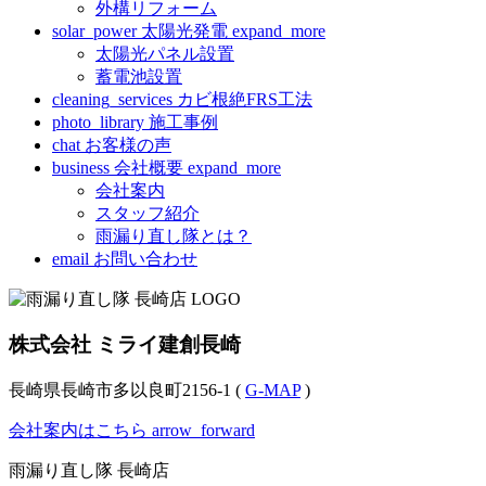
外構リフォーム
solar_power
太陽光発電
expand_more
太陽光パネル設置
蓄電池設置
cleaning_services
カビ根絶FRS工法
photo_library
施工事例
chat
お客様の声
business
会社概要
expand_more
会社案内
スタッフ紹介
雨漏り直し隊とは？
email
お問い合わせ
株式会社 ミライ建創長崎
長崎県長崎市多以良町2156-1 (
G-MAP
)
会社案内はこちら
arrow_forward
雨漏り直し隊 長崎店