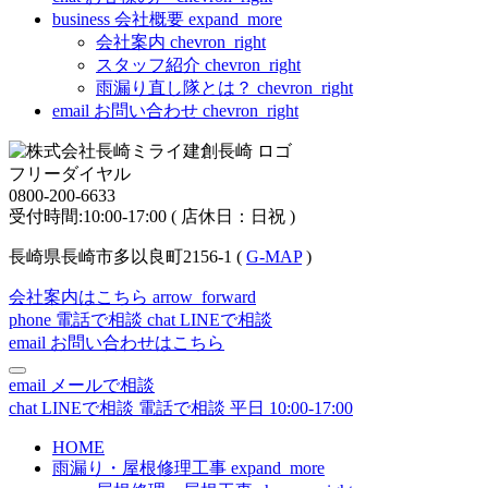
business
会社概要
expand_more
会社案内
chevron_right
スタッフ紹介
chevron_right
雨漏り直し隊とは？
chevron_right
email
お問い合わせ
chevron_right
フリーダイヤル
0800-200-6633
受付時間:10:00-17:00 ( 店休日：日祝 )
長崎県長崎市多以良町2156-1 (
G-MAP
)
会社案内はこちら
arrow_forward
phone
電話で相談
chat
LINEで相談
email
お問い合わせはこちら
email
メールで相談
chat
LINEで相談
電話で相談
平日 10:00-17:00
HOME
雨漏り・屋根修理工事
expand_more