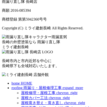
雨漏り直し隊 長崎店
商願
2016-085394
商標登録 第
第5942360号
号
Copyright (C) ミライ建創長崎 All Rights Reserved.
長崎の外壁塗装なら
雨漏り直し隊
ミライ建創長崎
長崎市内と市内近郊を中心に
長崎県下も全域対応いたします。
home
HOME
roofing
雨漏り・屋根修理工事
expand_more
屋根修理・屋根工事
chevron_right
屋根カバー工法
chevron_right
屋根葺き替え・葺き直し
chevron_right