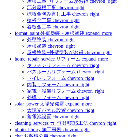
屋根工事+リフォームがお得
chevron_right
部分屋根工事
chevron_right
棟板金包み直し工事
chevron_right
棟板金工事
chevron_right
谷板金工事
chevron_right
format_paint
外壁塗装・屋根塗装
expand_more
外壁塗装
chevron_right
屋根塗装
chevron_right
屋根塗装+外壁塗装がお得
chevron_right
home_repair_service
リフォーム
expand_more
キッチンリフォーム
chevron_right
バスルームリフォーム
chevron_right
トイレリフォーム
chevron_right
内装リフォーム
chevron_right
家電・設備リフォーム
chevron_right
外構リフォーム
chevron_right
solar_power
太陽光発電
expand_more
太陽光パネル設置
chevron_right
蓄電池設置
chevron_right
cleaning_services
カビ根絶FRS工法
chevron_right
photo_library
施工事例
chevron_right
chat
お客様の声
chevron_right