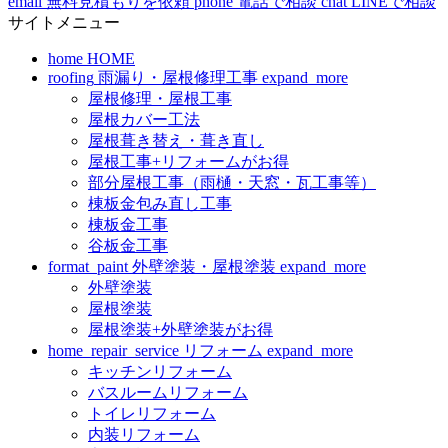
email
無料見積もりを依頼
phone
電話で相談
chat
LINEで相談
サイトメニュー
home
HOME
roofing
雨漏り・屋根修理工事
expand_more
屋根修理・屋根工事
屋根カバー工法
屋根葺き替え・葺き直し
屋根工事+リフォームがお得
部分屋根工事（雨樋・天窓・瓦工事等）
棟板金包み直し工事
棟板金工事
谷板金工事
format_paint
外壁塗装・屋根塗装
expand_more
外壁塗装
屋根塗装
屋根塗装+外壁塗装がお得
home_repair_service
リフォーム
expand_more
キッチンリフォーム
バスルームリフォーム
トイレリフォーム
内装リフォーム