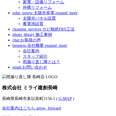
家電・設備リフォーム
外構リフォーム
solar_power
太陽光発電
expand_more
太陽光パネル設置
蓄電池設置
cleaning_services
カビ根絶FRS工法
photo_library
施工事例
chat
お客様の声
business
会社概要
expand_more
会社案内
スタッフ紹介
雨漏り直し隊とは？
email
お問い合わせ
株式会社 ミライ建創長崎
長崎県長崎市多以良町2156-1 (
G-MAP
)
会社案内はこちら
arrow_forward