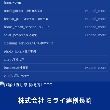
home
HOME
roofing
expand_more
雨漏り・屋根修理工事
format_paint
expand_more
屋根修理・屋根工事
外壁塗装・屋根塗装
屋根カバー工法
home_repair_service
expand_more
外壁塗装
リフォーム
屋根葺き替え・葺き直し
屋根塗装
solar_power
expand_more
キッチンリフォーム
太陽光発電
屋根工事+リフォームがお得
屋根塗装+外壁塗装がお得
バスルームリフォーム
cleaning_services
太陽光パネル設置
カビ根絶FRS工法
部分屋根工事（雨樋・天窓・瓦工事等）
トイレリフォーム
蓄電池設置
photo_library
施工事例
棟板金包み直し工事
内装リフォーム
chat
お客様の声
棟板金工事
家電・設備リフォーム
business
expand_more
会社概要
谷板金工事
外構リフォーム
email
会社案内
お問い合わせ
スタッフ紹介
雨漏り直し隊とは？
株式会社 ミライ建創長崎