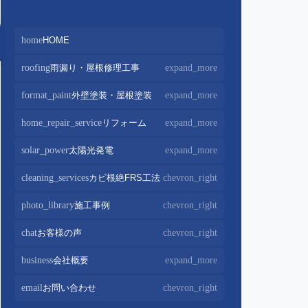
home
HOME
roofing
雨漏り・屋根修理工事
expand_more
屋根修理・屋根工事
chevron_right
format_paint
外壁塗装・屋根塗装
expand_more
屋根カバー工法
chevron_right
外壁塗装
chevron_right
home_repair_service
リフォーム
expand_more
屋根葺き替え・葺き直し
chevron_right
屋根塗装
chevron_right
キッチンリフォーム
chevron_right
solar_power
太陽光発電
expand_more
屋根工事+リフォームがお得
chevron_right
屋根塗装+外壁塗装がお得
chevron_right
バスルームリフォーム
chevron_right
太陽光パネル設置
chevron_right
cleaning_services
カビ根絶FRS工法
chevron_right
部分屋根工事
chevron_right
トイレリフォーム
chevron_right
蓄電池設置
chevron_right
photo_library
施工事例
chevron_right
棟板金包み直し工事
chevron_right
内装リフォーム
chevron_right
棟板金工事
chevron_right
chat
お客様の声
chevron_right
家電・設備リフォーム
chevron_right
谷板金工事
chevron_right
business
会社概要
expand_more
外構リフォーム
chevron_right
会社案内
chevron_right
email
お問い合わせ
chevron_right
スタッフ紹介
chevron_right