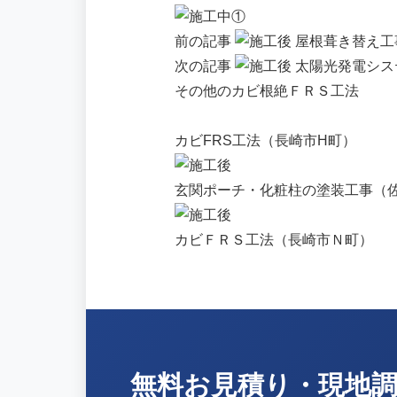
前の記事
屋根葺き替え工
次の記事
太陽光発電シス
その他のカビ根絶ＦＲＳ工法
カビFRS工法（長崎市H町）
玄関ポーチ・化粧柱の塗装工事（
カビＦＲＳ工法（長崎市Ｎ町）
無料お見積り・現地