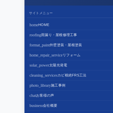
サイトメニュー
home
HOME
roofing
雨漏り・屋根修理工事
屋根修理・屋根工事
format_paint
外壁塗装・屋根塗装
屋根カバー工法
外壁塗装
home_repair_service
リフォーム
屋根葺き替え・葺き直し
屋根塗装
キッチンリフォーム
solar_power
太陽光発電
屋根工事+リフォームがお得
屋根塗装+外壁塗装がお得
バスルームリフォーム
太陽光パネル設置
cleaning_services
カビ根絶FRS工法
部分屋根工事（雨樋・天窓・瓦工事等）
トイレリフォーム
蓄電池設置
photo_library
施工事例
棟板金包み直し工事
内装リフォーム
chat
お客様の声
棟板金工事
家電・設備リフォーム
business
会社概要
谷板金工事
外構リフォーム