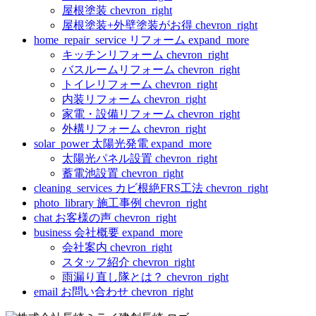
屋根塗装
chevron_right
屋根塗装+外壁塗装がお得
chevron_right
home_repair_service
リフォーム
expand_more
キッチンリフォーム
chevron_right
バスルームリフォーム
chevron_right
トイレリフォーム
chevron_right
内装リフォーム
chevron_right
家電・設備リフォーム
chevron_right
外構リフォーム
chevron_right
solar_power
太陽光発電
expand_more
太陽光パネル設置
chevron_right
蓄電池設置
chevron_right
cleaning_services
カビ根絶FRS工法
chevron_right
photo_library
施工事例
chevron_right
chat
お客様の声
chevron_right
business
会社概要
expand_more
会社案内
chevron_right
スタッフ紹介
chevron_right
雨漏り直し隊とは？
chevron_right
email
お問い合わせ
chevron_right