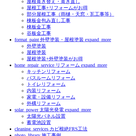
屋根葺き替え・葺き直し
屋根工事+リフォームがお得
部分屋根工事（雨樋・天窓・瓦工事等）
棟板金包み直し工事
棟板金工事
谷板金工事
format_paint
外壁塗装・屋根塗装
expand_more
外壁塗装
屋根塗装
屋根塗装+外壁塗装がお得
home_repair_service
リフォーム
expand_more
キッチンリフォーム
バスルームリフォーム
トイレリフォーム
内装リフォーム
家電・設備リフォーム
外構リフォーム
solar_power
太陽光発電
expand_more
太陽光パネル設置
蓄電池設置
cleaning_services
カビ根絶FRS工法
photo_library
施工事例