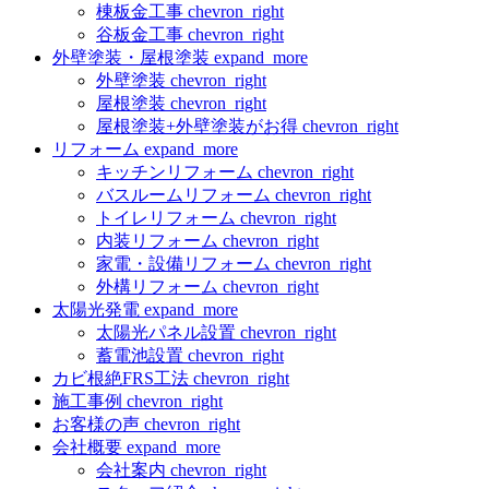
棟板金工事
chevron_right
谷板金工事
chevron_right
外壁塗装・屋根塗装
expand_more
外壁塗装
chevron_right
屋根塗装
chevron_right
屋根塗装+外壁塗装がお得
chevron_right
リフォーム
expand_more
キッチンリフォーム
chevron_right
バスルームリフォーム
chevron_right
トイレリフォーム
chevron_right
内装リフォーム
chevron_right
家電・設備リフォーム
chevron_right
外構リフォーム
chevron_right
太陽光発電
expand_more
太陽光パネル設置
chevron_right
蓄電池設置
chevron_right
カビ根絶FRS工法
chevron_right
施工事例
chevron_right
お客様の声
chevron_right
会社概要
expand_more
会社案内
chevron_right