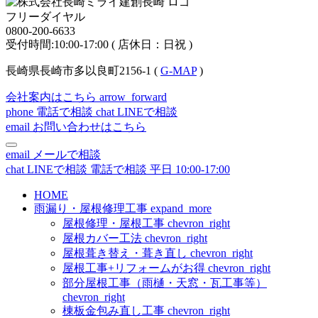
フリーダイヤル
0800-200-6633
受付時間:10:00-17:00 ( 店休日：日祝 )
長崎県長崎市多以良町2156-1 (
G-MAP
)
会社案内はこちら
arrow_forward
phone
電話で相談
chat
LINEで相談
email
お問い合わせはこちら
email
メールで相談
chat
LINEで相談
電話で相談
平日 10:00-17:00
HOME
雨漏り・屋根修理工事
expand_more
屋根修理・屋根工事
chevron_right
屋根カバー工法
chevron_right
屋根葺き替え・葺き直し
chevron_right
屋根工事+リフォームがお得
chevron_right
部分屋根工事（雨樋・天窓・瓦工事等）
chevron_right
棟板金包み直し工事
chevron_right