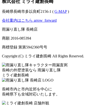
株式会社 ミライ建創長崎
長崎県長崎市多以良町2156-1 (
G-MAP
)
会社案内はこちら
arrow_forward
雨漏り直し隊 長崎店
商願
2016-085394
商標登録 第
第5942360号
号
Copyright (C) ミライ建創長崎 All Rights Reserved.
長崎の外壁塗装なら
雨漏り直し隊
ミライ建創長崎
長崎市内と市内近郊を中心に
長崎県下も全域対応いたします。