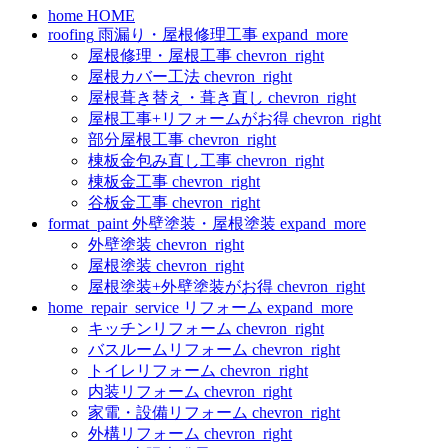
home
HOME
roofing
雨漏り・屋根修理工事
expand_more
屋根修理・屋根工事
chevron_right
屋根カバー工法
chevron_right
屋根葺き替え・葺き直し
chevron_right
屋根工事+リフォームがお得
chevron_right
部分屋根工事
chevron_right
棟板金包み直し工事
chevron_right
棟板金工事
chevron_right
谷板金工事
chevron_right
format_paint
外壁塗装・屋根塗装
expand_more
外壁塗装
chevron_right
屋根塗装
chevron_right
屋根塗装+外壁塗装がお得
chevron_right
home_repair_service
リフォーム
expand_more
キッチンリフォーム
chevron_right
バスルームリフォーム
chevron_right
トイレリフォーム
chevron_right
内装リフォーム
chevron_right
家電・設備リフォーム
chevron_right
外構リフォーム
chevron_right