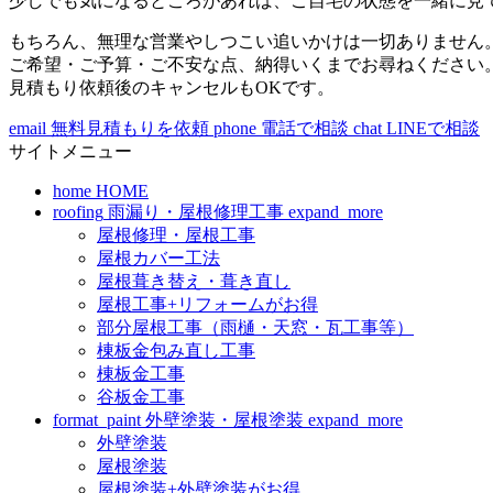
少しでも気になるところがあれば、ご自宅の状態を一緒に見
もちろん、無理な営業やしつこい追いかけは一切ありません
ご希望・ご予算・ご不安な点、納得いくまでお尋ねください
見積もり依頼後のキャンセルもOKです。
email
無料見積もりを依頼
phone
電話で相談
chat
LINEで相談
サイトメニュー
home
HOME
roofing
雨漏り・屋根修理工事
expand_more
屋根修理・屋根工事
屋根カバー工法
屋根葺き替え・葺き直し
屋根工事+リフォームがお得
部分屋根工事（雨樋・天窓・瓦工事等）
棟板金包み直し工事
棟板金工事
谷板金工事
format_paint
外壁塗装・屋根塗装
expand_more
外壁塗装
屋根塗装
屋根塗装+外壁塗装がお得